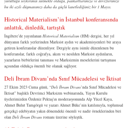
yürüttüğü soykırımın sürmekte olduğu, pankartlarımıza ve dövizlerimize
bu iki azılı düşmanımızı daha da güçlü lanetlediğimiz bir 1 Mayıs.
Historical Materialism’in İstanbul konferansında
anlattık, dinledik, tartıştık
İngiltere’de yayınlanan
Historical Materialism
(HM) dergisi, her yıl
dünyanın farklı yerlerinden Marksist aydın ve akademisyenleri bir araya
getiren konferanslar düzenliyor. Dergiyle aynı isimle düzenlenen bu
konferanslar, farklı coğrafya, akım ve nesilden Marksist aydınların,
yazarların birbirlerini tanıması ve Marksizmin meselelerini tartışması
açısından oldukça önemli bir olanak sağlıyor.
Deli İbram Divanı’nda Sınıf Mücadelesi ve İktisat
27 Ekim 2023 Cuma günü, “
Deli İbram Divanı
’nda Sınıf Mücadelesi ve
İktisat” başlıklı Devrimci Marksizm webinarında, Yayın Kurulu
üyelerimizden Özdeniz Pektaş'ın moderasyonunda Alp Yücel Kaya,
Ahmet Bulut Tamgörgü ve yazarı Ahmet Büke’nin katılımıyla, toplumsal
gerçekçi edebiyatın yakın dönemdeki önemli ve nadir örneklerinden biri
olan
Deli İbram Divanı
romanı üzerine söyleştik.