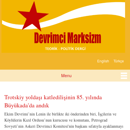
Devrimci
Skip to
Marksizm
main
content
English
Türkçe
Languages
Menu
Main menu
Pages
Trotskiy yoldaşı katledilişinin 85. yılında
Büyükada'da andık
Ekim Devrimi’nin Lenin ile birlikte iki önderinden biri, İşçilerin ve
Köylülerin Kızıl Ordusu’nun kurucusu ve komutanı, Petrograd
Sovyeti’nin Askeri Devrimci Komitesi'nin başkanı sıfatıyla ayaklanmayı