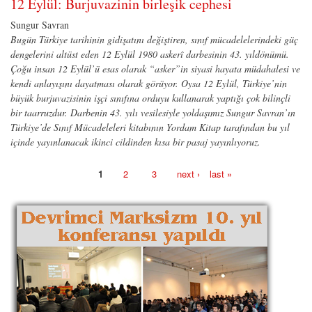
12 Eylül: Burjuvazinin birleşik cephesi
Sungur Savran
Bugün Türkiye tarihinin gidişatını değiştiren, sınıf mücadelelerindeki güç
dengelerini altüst eden 12 Eylül 1980 askerî darbesinin 43. yıldönümü.
Çoğu insan 12 Eylül’ü esas olarak “asker”in siyasi hayata müdahalesi ve
kendi anlayışını dayatması olarak görüyor. Oysa 12 Eylül, Türkiye’nin
büyük burjuvazisinin işçi sınıfına orduyu kullanarak yaptığı çok bilinçli
bir taarruzdur. Darbenin 43. yılı vesilesiyle yoldaşımız Sungur Savran’ın
Türkiye’de Sınıf Mücadeleleri kitabının Yordam Kitap tarafından bu yıl
içinde yayınlanacak ikinci cildinden kısa bir pasaj yayınlıyoruz.
1
2
3
next ›
last »