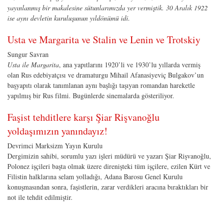
yayınlanmış bir makalesine sütunlarımızda yer vermiştik. 30 Aralık 1922
ise aynı devletin kuruluşunun yıldönümü idi.
Usta ve Margarita ve Stalin ve Lenin ve Trotskiy
Sungur Savran
Usta ile Margarita
, ana yapıtlarını 1920’li ve 1930’lu yıllarda vermiş
olan Rus edebiyatçısı ve dramaturgu Mihail Afanasiyeviç Bulgakov’un
başyapıtı olarak tanımlanan aynı başlığı taşıyan romandan hareketle
yapılmış bir Rus filmi. Bugünlerde sinemalarda gösteriliyor.
Faşist tehditlere karşı Şiar Rişvanoğlu
yoldaşımızın yanındayız!
Devrimci Marksizm Yayın Kurulu
Dergimizin sahibi, sorumlu yazı işleri müdürü ve yazarı Şiar Rişvanoğlu,
Polonez işçileri başta olmak üzere direnişteki tüm işçilere, ezilen Kürt ve
Filistin halklarına selam yolladığı, Adana Barosu Genel Kurulu
konuşmasından sonra, faşistlerin, zarar verdikleri aracına bıraktıkları bir
not ile tehdit edilmiştir.