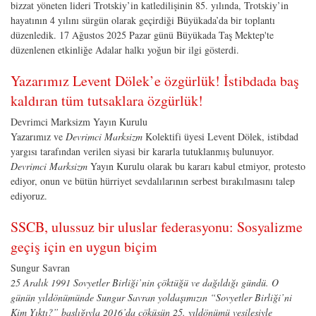
bizzat yöneten lideri Trotskiy’in katledilişinin 85. yılında, Trotskiy’in
hayatının 4 yılını sürgün olarak geçirdiği Büyükada’da bir toplantı
düzenledik. 17 Ağustos 2025 Pazar günü Büyükada Taş Mektep'te
düzenlenen etkinliğe Adalar halkı yoğun bir ilgi gösterdi.
Yazarımız Levent Dölek’e özgürlük! İstibdada baş
kaldıran tüm tutsaklara özgürlük!
Devrimci Marksizm Yayın Kurulu
Yazarımız ve
Devrimci Marksizm
Kolektifi üyesi Levent Dölek, istibdad
yargısı tarafından verilen siyasi bir kararla tutuklanmış bulunuyor.
Devrimci Marksizm
Yayın Kurulu olarak bu kararı kabul etmiyor, protesto
ediyor, onun ve bütün hürriyet sevdalılarının serbest bırakılmasını talep
ediyoruz.
SSCB, ulussuz bir uluslar federasyonu: Sosyalizme
geçiş için en uygun biçim
Sungur Savran
25 Aralık 1991 Sovyetler Birliği’nin çöktüğü ve dağıldığı gündü. O
günün yıldönümünde Sungur Savran yoldaşımızın “Sovyetler Birliği’ni
Kim Yıktı?” başlığıyla 2016’da çöküşün 25. yıldönümü vesilesiyle