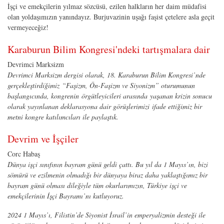
İşçi ve emekçilerin yılmaz sözcüsü, ezilen halkların her daim müdafisi
olan yoldaşımızın yanındayız. Burjuvazinin uşağı faşist çetelere asla geçit
vermeyeceğiz!
Karaburun Bilim Kongresi'ndeki tartışmalara dair
Devrimci Marksizm
Devrimci Marksizm dergisi olarak, 18. Karaburun Bilim Kongresi’nde
gerçekleştirdiğimiz “Faşizm, Ön-Faşizm ve Siyonizm” oturumunun
başlangıcında, kongrenin örgütleyicileri arasında
yaşanan krizin sonucu
olarak yayınlanan deklarasyona dair görüşlerimizi
ifade ettiğimiz bir
metni kongre katılımcıları ile paylaştık.
Devrim ve İşçiler
Corc Habaş
Dünya işçi sınıfının bayram günü geldi çattı. Bu yıl da 1 Mayıs’ın, bizi
sömürü ve ezilmenin olmadığı bir dünyaya biraz daha yaklaştığımız bir
bayram günü olması dileğiyle tüm okurlarımızın, Türkiye işçi ve
emekçilerinin İşçi Bayramı’nı kutluyoruz.
2024 1 Mayıs’ı, Filistin’de Siyonist İsrail’in emperyalizmin desteği ile