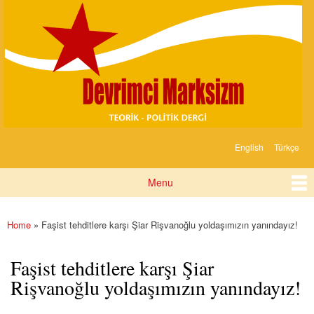
Devrimci
Skip to
Marksizm
main
content
English
Türkçe
Languages
Menu
Main menu
Home
» Faşist tehditlere karşı Şiar Rişvanoğlu yoldaşımızın yanındayız!
You are here
Faşist tehditlere karşı Şiar
Rişvanoğlu yoldaşımızın yanındayız!