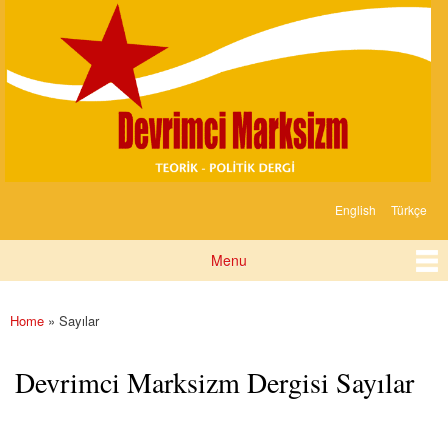
Devrimci
Skip to
Marksizm
main
content
English
Türkçe
Languages
Menu
Main menu
Home
» Sayılar
You are here
Devrimci Marksizm Dergisi Sayılar