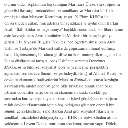
oturum oldu. Toplantının başkanlığını Marmara Üniversitesi öğretim
görevlisi iktisatçı, mücadeleci bir sendikacı ve Marksist bir fikir
emekçisi olan Meryem Kurtulmuş yaptı. 29 Ekim KHK’sı ile
üniversiteden atılan, mücadeleci bir sendikacı ve aydın olan Barkın
Asal, “İkili iktidar ve hegemonya” başlıklı sunumunda sol liberalizme
esin kaynağı olan Avro-komünizmle Marksist bir hesaplaşmaya
girişti. İ.Ü. Siyasal Bilgiler Fakültesi'nde öğretim üyesi olan Ateş
Uslu ise Türkiye’de Marksist saflarda çoğu zaman ihmal edilmiş,
hatta küçümsenmiş bir alana girdi ve tarihsel materyalizm açısından
İslam düşüncesini tartıştı. Ateş Uslu’nun sunumu
Devrimci
Marksizm
’in bilimsel sosyalist teori ve yerlileşme perspektifi
açısından son derece önemli ve yerindeydi. Ertuğrul Ahmet Tonak ise
devletin ekonomik faaliyetlerini Marx’ın
Kapita
l’de ortaya koyduğu
kavramlarla analiz eden ve genellikle krizlerle tanımlanan bazı
istisnai dönemler hariç devletin ekonomik alanda sürekli işçi
sınıfından burjuvaziye kaynak aktarma işlevi gördüğünü ve burjuva
refah devleti efsanesinin içinin boş olduğunu gösteren önemli bir
sunum gerçekleştirdi. Yine Barkın Asal gibi sosyalist fikirleri ve
sendikal mücadelesi dolayısıyla aynı KHK ile üniversiteden atılan
yoldaşımız Levent Dölek, oturumun son konuşmasını yaptı. Dölek,