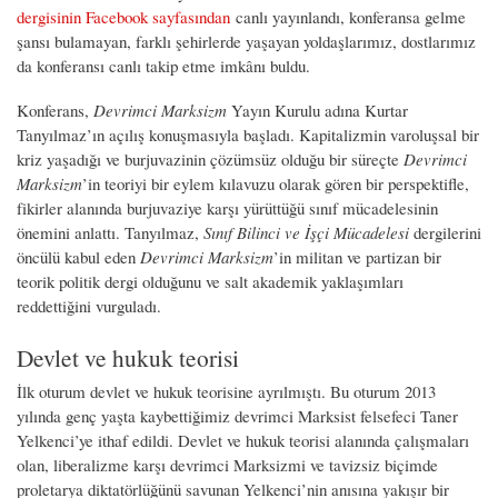
dergisinin Facebook sayfasından
canlı yayınlandı, konferansa gelme
şansı bulamayan, farklı şehirlerde yaşayan yoldaşlarımız, dostlarımız
da konferansı canlı takip etme imkânı buldu.
Konferans,
Devrimci Marksizm
Yayın Kurulu adına Kurtar
Tanyılmaz’ın açılış konuşmasıyla başladı. Kapitalizmin varoluşsal bir
kriz yaşadığı ve burjuvazinin çözümsüz olduğu bir süreçte
Devrimci
Marksizm
’in teoriyi bir eylem kılavuzu olarak gören bir perspektifle,
fikirler alanında burjuvaziye karşı yürüttüğü sınıf mücadelesinin
önemini anlattı. Tanyılmaz,
Sınıf Bilinci ve İşçi Mücadelesi
dergilerini
öncülü kabul eden
Devrimci Marksizm
’in militan ve partizan bir
teorik politik dergi olduğunu ve salt akademik yaklaşımları
reddettiğini vurguladı.
Devlet ve hukuk teorisi
İlk oturum devlet ve hukuk teorisine ayrılmıştı. Bu oturum 2013
yılında genç yaşta kaybettiğimiz devrimci Marksist felsefeci Taner
Yelkenci’ye ithaf edildi. Devlet ve hukuk teorisi alanında çalışmaları
olan, liberalizme karşı devrimci Marksizmi ve tavizsiz biçimde
proletarya diktatörlüğünü savunan Yelkenci’nin anısına yakışır bir