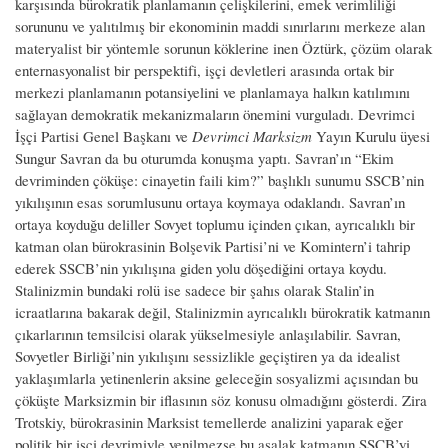
karşısında bürokratik planlamanın çelişkilerini, emek verimliliği
sorununu ve yalıtılmış bir ekonominin maddi sınırlarını merkeze alan
materyalist bir yöntemle sorunun köklerine inen Öztürk, çözüm olarak
enternasyonalist bir perspektifi, işçi devletleri arasında ortak bir
merkezi planlamanın potansiyelini ve planlamaya halkın katılımını
sağlayan demokratik mekanizmaların önemini vurguladı. Devrimci
İşçi Partisi Genel Başkanı ve
Devrimci Marksizm
Yayın Kurulu üyesi
Sungur Savran da bu oturumda konuşma yaptı. Savran’ın “Ekim
devriminden çöküşe: cinayetin faili kim?” başlıklı sunumu SSCB’nin
yıkılışının esas sorumlusunu ortaya koymaya odaklandı. Savran’ın
ortaya koyduğu deliller Sovyet toplumu içinden çıkan, ayrıcalıklı bir
katman olan bürokrasinin Bolşevik Partisi’ni ve Komintern’i tahrip
ederek SSCB’nin yıkılışına giden yolu döşediğini ortaya koydu.
Stalinizmin bundaki rolü ise sadece bir şahıs olarak Stalin’in
icraatlarına bakarak değil, Stalinizmin ayrıcalıklı bürokratik katmanın
çıkarlarının temsilcisi olarak yükselmesiyle anlaşılabilir. Savran,
Sovyetler Birliği’nin yıkılışını sessizlikle geçiştiren ya da idealist
yaklaşımlarla yetinenlerin aksine geleceğin sosyalizmi açısından bu
çöküşte Marksizmin bir iflasının söz konusu olmadığını gösterdi. Zira
Trotskiy, bürokrasinin Marksist temellerde analizini yaparak eğer
politik bir işçi devrimiyle yenilmezse bu asalak katmanın SSCB’yi