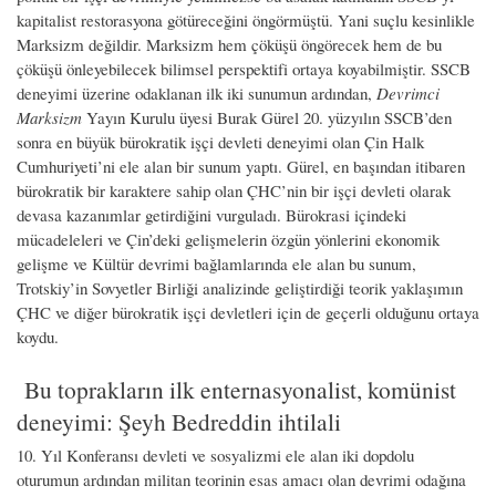
kapitalist restorasyona götüreceğini öngörmüştü. Yani suçlu kesinlikle
Marksizm değildir. Marksizm hem çöküşü öngörecek hem de bu
çöküşü önleyebilecek bilimsel perspektifi ortaya koyabilmiştir. SSCB
deneyimi üzerine odaklanan ilk iki sunumun ardından,
Devrimci
Marksizm
Yayın Kurulu üyesi Burak Gürel 20. yüzyılın SSCB’den
sonra en büyük bürokratik işçi devleti deneyimi olan Çin Halk
Cumhuriyeti’ni ele alan bir sunum yaptı. Gürel, en başından itibaren
bürokratik bir karaktere sahip olan ÇHC’nin bir işçi devleti olarak
devasa kazanımlar getirdiğini vurguladı. Bürokrasi içindeki
mücadeleleri ve Çin’deki gelişmelerin özgün yönlerini ekonomik
gelişme ve Kültür devrimi bağlamlarında ele alan bu sunum,
Trotskiy’in Sovyetler Birliği analizinde geliştirdiği teorik yaklaşımın
ÇHC ve diğer bürokratik işçi devletleri için de geçerli olduğunu ortaya
koydu.
Bu toprakların ilk enternasyonalist, komünist
deneyimi: Şeyh Bedreddin ihtilali
10. Yıl Konferansı devleti ve sosyalizmi ele alan iki dopdolu
oturumun ardından militan teorinin esas amacı olan devrimi odağına