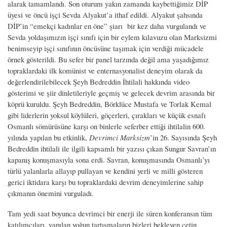
alarak tamamlandı. Son oturum yakın zamanda kaybettiğimiz DİP
üyesi ve öncü işçi Sevda Alyakut’a ithaf edildi. Alyakut şahsında
DİP’in “emekçi kadınlar en öne” şiarı bir kez daha vurgulandı ve
Sevda yoldaşımızın işçi sınıfı için bir eylem kılavuzu olan Marksizmi
benimseyip işçi sınıfının öncüsüne taşımak için verdiği mücadele
örnek gösterildi. Bu sefer bir panel tarzında değil ama yaşadığımız
topraklardaki ilk komünist ve enternasyonalist deneyim olarak da
değerlendirilebilecek Şeyh Bedreddin İhtilali hakkında video
gösterimi ve şiir dinletileriyle geçmiş ve gelecek devrim arasında bir
köprü kuruldu. Şeyh Bedreddin, Börklüce Mustafa ve Torlak Kemal
gibi liderlerin yoksul köylüleri, göçerleri, çırakları ve küçük esnafı
Osmanlı sömürüsüne karşı on binlerle seferber ettiği ihtilalin 600.
yılında yapılan bu etkinlik,
Devrimci Marksizm
’in 26. Sayısında Şeyh
Bedreddin ihtilali ile ilgili kapsamlı bir yazısı çıkan Sungur Savran’ın
kapanış konuşmasıyla sona erdi. Savran, konuşmasında Osmanlı’yı
türlü yalanlarla allayıp pullayan ve kendini yerli ve milli gösteren
gerici iktidara karşı bu topraklardaki devrim deneyimlerine sahip
çıkmanın önemini vurguladı.
Tam yedi saat boyunca devrimci bir enerji ile süren konferansın tüm
katılımcıları, yapılan yoğun tartışmaların bizleri bekleyen çetin