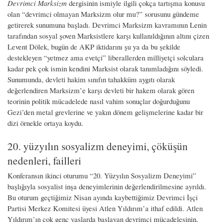
Devrimci Marksizm
dergisinin ismiyle ilgili çokça tartışma konusu
olan “devrimci olmayan Marksizm olur mu?” sorusunu gündeme
getirerek sunumuna başladı. Devrimci Marksizm kavramının Lenin
tarafından sosyal şoven Marksistlere karşı kullanıldığının altını çizen
Levent Dölek, bugün de AKP iktidarını şu ya da bu şekilde
destekleyen “yetmez ama evetçi” liberallerden milliyetçi solculara
kadar pek çok ismin kendini Marksist olarak tanımladığını söyledi.
Sunumunda, devleti hakim sınıfın tahakküm aygıtı olarak
değerlendiren Marksizm’e karşı devleti bir hakem olarak gören
teorinin politik mücadelede nasıl vahim sonuçlar doğurduğunu
Gezi’den metal grevlerine ve yakın dönem gelişmelerine kadar bir
dizi örnekle ortaya koydu.
20. yüzyılın sosyalizm deneyimi, çöküşün
nedenleri, failleri
Konferansın ikinci oturumu “20. Yüzyılın Sosyalizm Deneyimi”
başlığıyla sosyalist inşa deneyimlerinin değerlendirilmesine ayrıldı.
Bu oturum geçtiğimiz Nisan ayında kaybettiğimiz Devrimci İşçi
Partisi Merkez Komitesi üyesi Atlen Yıldırım’a ithaf edildi. Atlen
Yıldırım’ın çok genç yaşlarda başlayan devrimci mücadelesinin,