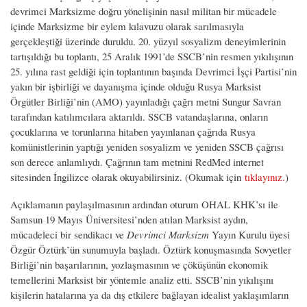
devrimci Marksizme doğru yönelişinin nasıl militan bir mücadele
içinde Marksizme bir eylem kılavuzu olarak sarılmasıyla
gerçekleştiği üzerinde duruldu. 20. yüzyıl sosyalizm deneyimlerinin
tartışıldığı bu toplantı, 25 Aralık 1991’de SSCB’nin resmen yıkılışının
25. yılına rast geldiği için toplantının başında Devrimci İşçi Partisi’nin
yakın bir işbirliği ve dayanışma içinde olduğu Rusya Marksist
Örgütler Birliği’nin (AMO) yayınladığı çağrı metni Sungur Savran
tarafından katılımcılara aktarıldı. SSCB vatandaşlarına, onların
çocuklarına ve torunlarına hitaben yayınlanan çağrıda Rusya
komünistlerinin yaptığı yeniden sosyalizm ve yeniden SSCB çağrısı
son derece anlamlıydı. Çağrının tam metnini RedMed internet
sitesinden İngilizce olarak okuyabilirsiniz. (Okumak için
tıklayınız.
)
Açıklamanın paylaşılmasının ardından oturum OHAL KHK’sı ile
Samsun 19 Mayıs Üniversitesi’nden atılan Marksist aydın,
mücadeleci bir sendikacı ve
Devrimci Marksizm
Yayın Kurulu üyesi
Özgür Öztürk’ün sunumuyla başladı. Öztürk konuşmasında Sovyetler
Birliği’nin başarılarının, yozlaşmasının ve çöküşünün ekonomik
temellerini Marksist bir yöntemle analiz etti. SSCB’nin yıkılışını
kişilerin hatalarına ya da dış etkilere bağlayan idealist yaklaşımların