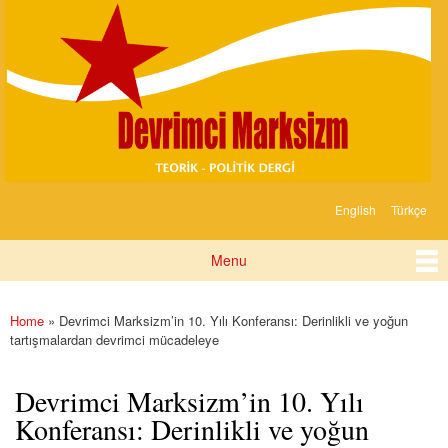
Devrimci
Skip to
Marksizm
main
content
English
Türkçe
Languages
Menu
Main menu
Home
» Devrimci Marksizm’in 10. Yılı Konferansı: Derinlikli ve yoğun
You are here
tartışmalardan devrimci mücadeleye
Devrimci Marksizm’in 10. Yılı
Konferansı: Derinlikli ve yoğun