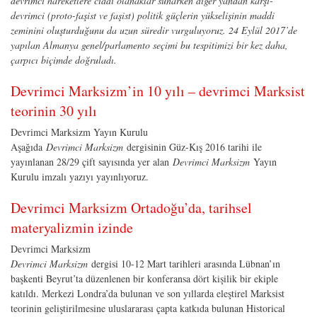
devrimci hareketlere ciddi olanaklar sunarken diğer yandan karşı-
devrimci (proto-faşist ve faşist) politik güçlerin yükselişinin maddi
zeminini oluşturduğunu da uzun süredir vurguluyoruz. 24 Eylül 2017’de
yapılan Almanya genel
/parlamento seçimi bu tespitimizi bir kez daha,
çarpıcı biçimde doğruladı
.
Devrimci Marksizm’in 10 yılı – devrimci Marksist
teorinin 30 yılı
Devrimci Marksizm Yayın Kurulu
Aşağıda
Devrimci Marksizm
dergisinin Güz-Kış 2016 tarihi ile
yayınlanan 28/29 çift sayısında yer alan
Devrimci Marksizm
Yayın
Kurulu imzalı yazıyı yayınlıyoruz.
Devrimci Marksizm Ortadoğu’da, tarihsel
materyalizmin izinde
Devrimci Marksizm
Devrimci Marksizm
dergisi 10-12 Mart tarihleri arasında Lübnan’ın
başkenti Beyrut’ta düzenlenen bir konferansa dört kişilik bir ekiple
katıldı. Merkezi Londra’da bulunan ve son yıllarda eleştirel Marksist
teorinin geliştirilmesine uluslararası çapta katkıda bulunan Historical