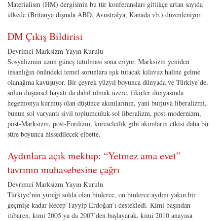
Materialism (HM) dergisinin bu tür konferansları gittikçe artan sayıda
ülkede (Britanya dışında ABD, Avustralya, Kanada vb.) düzenleniyor.
DM Çıkış Bildirisi
Devrimci Marksizm Yayın Kurulu
Sosyalizmin uzun güneş tutulması sona eriyor. Marksizm yeniden
insanlığın önündeki temel sorunlara ışık tutacak kılavuz haline gelme
olanağına kavuşuyor. Bir çeyrek yüzyıl boyunca dünyada ve Türkiye’de,
solun düşünsel hayatı da dahil olmak üzere, fikirler dünyasında
hegemonya kurmuş olan düşünce akımlarının, yani burjuva liberalizmi,
bunun sol varyantı sivil toplumculuk-sol liberalizm, post-modernizm,
post-Marksizm, post-Fordizm, küreselcilik gibi akımların etkisi daha bir
süre boyunca hissedilecek elbette.
Aydınlara açık mektup: “Yetmez ama evet”
tavrının muhasebesine çağrı
Devrimci Marksizm Yayın Kurulu
Türkiye’nin yüreği solda olan binlerce, on binlerce aydını yakın bir
geçmişe kadar Recep Tayyip Erdoğan’ı destekledi. Kimi başından
itibaren, kimi 2005 ya da 2007’den başlayarak, kimi 2010 anayasa