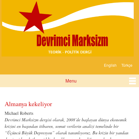
Devrimci
Skip to
Marksizm
main
content
English
Türkçe
Languages
Menu
Main menu
Pages
Almanya kekeliyor
Michael Roberts
Devrimci Marksizm dergisi olarak,
2008’de başlayan dünya ekonomik
krizini en başından itib
aren, somut verilerin analizi temelinde bir
“Üçüncü Büyük Depresyon” olarak t
anımlıyoruz
. Bu krizin
bir yandan