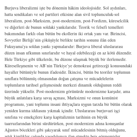
Burjuva liberalizmi işte bu dönemin hâkim ideolojisidir. Sol aydınları,
hatta sendikaları ve sol partileri etkisine alan sivil toplumculuk-sol
liberalizm, post-Marksizm, post-modernizm, post-Fordizm, küreselcilik
ve diğerleri de bunun soldaki yankılarıdır. Teorik ve felsefi temelleri
bakımından farklı olan bütün bu ekollerin iki ortak yanı var. Birincisi,
Sovyetler Birliği’nin çöküşüyle birlikte tarihin sonunu ilân eden
Fukuyama’ya soldan yankı yapmalarıdır: Burjuva liberal uluslararası
düzen insan ufkunun sınırlarıdır ve hayal edebileceği en az kötü düzendir.
Hele Türkiye gibi ülkelerde, bu düzene ulaşmak büyük bir ilerlemedir.
Küreselleşmenin ve AB’nin Türkiye’ye demokrasi getireceği konusundaki
hayaller bütünüyle bunun ifadesidir. İkincisi, bütün bu teoriler toplumun
sınıflara bölünmüş olmasından doğan çatışma ve mücadelelerin
toplumların tarihsel gelişmesinde merkezi dinamik olduğunun reddi
üzerinde yükselir. Post-modernizm görünürde modernizme karşıdır, ama
büyük anlatılara karşı savaş açması, Marksizmi ve onun komünist
programını, yani toplumu insani ihtiyaçlara uygun tarzda bir bütün olarak
yeniden kurma iddiasını yıkmak içindir. Uluslararası burjuvazi işçi
sınıfına ve emekçilere karşı kapitalizmin tarihinin en büyük
taarruzlarından birini sürdürürken, post-modernizm adına konuşanlar
Ağustos böcekleri gibi şakıyarak sınıf mücadelesinin bitmiş olduğunu,
artık kimlikler çağında yaşadığımızı ilan etmekte beis görmemişler,