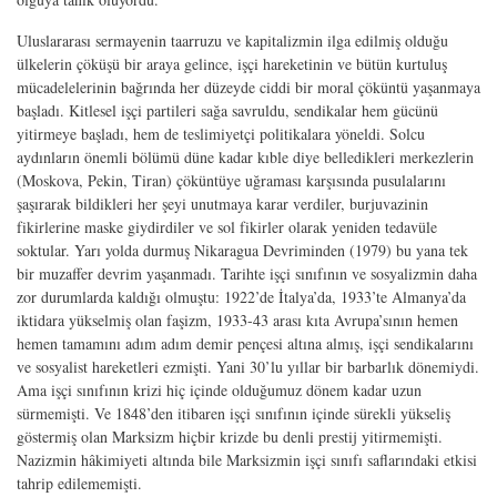
Uluslararası sermayenin taarruzu ve kapitalizmin ilga edilmiş olduğu
ülkelerin çöküşü bir araya gelince, işçi hareketinin ve bütün kurtuluş
mücadelelerinin bağrında her düzeyde ciddi bir moral çöküntü yaşanmaya
başladı. Kitlesel işçi partileri sağa savruldu, sendikalar hem gücünü
yitirmeye başladı, hem de teslimiyetçi politikalara yöneldi. Solcu
aydınların önemli bölümü düne kadar kıble diye belledikleri merkezlerin
(Moskova, Pekin, Tiran) çöküntüye uğraması karşısında pusulalarını
şaşırarak bildikleri her şeyi unutmaya karar verdiler, burjuvazinin
fikirlerine maske giydirdiler ve sol fikirler olarak yeniden tedavüle
soktular. Yarı yolda durmuş Nikaragua Devriminden (1979) bu yana tek
bir muzaffer devrim yaşanmadı. Tarihte işçi sınıfının ve sosyalizmin daha
zor durumlarda kaldığı olmuştu: 1922’de İtalya’da, 1933’te Almanya’da
iktidara yükselmiş olan faşizm, 1933-43 arası kıta Avrupa’sının hemen
hemen tamamını adım adım demir pençesi altına almış, işçi sendikalarını
ve sosyalist hareketleri ezmişti. Yani 30’lu yıllar bir barbarlık dönemiydi.
Ama işçi sınıfının krizi hiç içinde olduğumuz dönem kadar uzun
sürmemişti. Ve 1848’den itibaren işçi sınıfının içinde sürekli yükseliş
göstermiş olan Marksizm hiçbir krizde bu denli prestij yitirmemişti.
Nazizmin hâkimiyeti altında bile Marksizmin işçi sınıfı saflarındaki etkisi
tahrip edilememişti.