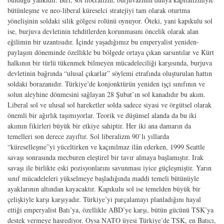
bütünleşme ve neo-liberal küreselci stratejiyi tam olarak oturtma
yönelişinin soldaki silik gölgesi rolünü oynuyor. Öteki, yani kapıkulu sol
ise, burjuva devletinin tehditlerden korunmasını öncelik olarak alan
eğilimin bir uzantısıdır. İçinde yaşadığımız bu emperyalist yeniden-
paylaşım döneminde özellikle bu bölgede ortaya çıkan sarsıntılar ve Kürt
halkının bir türlü tükenmek bilmeyen mücadeleciliği karşısında, burjuva
devletinin bağrında “ulusal çıkarlar” söylemi etrafında oluşturulan hattın
soldaki borazanıdır. Türkiye’de konjonktürün yeniden işçi sınıfının ve
solun aleyhine dönmesini sağlayan 28 Şubat’ın sol kanadıdır bu akım.
Liberal sol ve ulusal sol hareketler solda sadece siyasi ve örgütsel olarak
önemli bir ağırlık taşımıyorlar. Teorik ve düşünsel alanda da bu iki
akımın fikirleri büyük bir etkiye sahiptir. Her iki ana damarın da
temelleri son derece zayıftır. Sol liberalizm 90’lı yıllarda
“küreselleşme”yi yüceltirken ve kaçınılmaz ilân ederken, 1999 Seattle
savaşı sonrasında mecburen eleştirel bir tavır almaya başlamıştır. Irak
savaşı ile birlikte eski pozisyonlarını savunması iyice güçleşmiştir. Yarın
sınıf mücadeleleri yükselmeye başladığında maddi temeli bütünüyle
ayaklarının altından kayacaktır. Kapıkulu sol ise temelden büyük bir
çelişkiyle karşı karşıyadır. Türkiye’yi parçalamayı planladığını hayal
ettiği emperyalist Batı’ya, özellikle ABD’ye karşı, bütün gücünü TSK’ya
destek vermeye hasrediyor. Oysa NATO üyesi Türkiye’de TSK, en Batıcı,