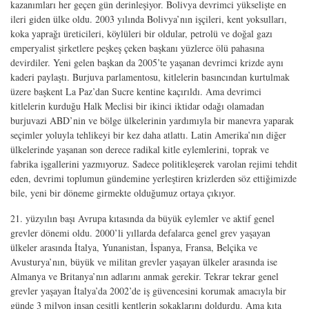
kazanımları her geçen gün derinleşiyor. Bolivya devrimci yükselişte en
ileri giden ülke oldu. 2003 yılında Bolivya’nın işçileri, kent yoksulları,
koka yaprağı üreticileri, köylüleri bir oldular, petrolü ve doğal gazı
emperyalist şirketlere peşkeş çeken başkanı yüzlerce ölü pahasına
devirdiler. Yeni gelen başkan da 2005’te yaşanan devrimci krizde aynı
kaderi paylaştı. Burjuva parlamentosu, kitlelerin basıncından kurtulmak
üzere başkent La Paz’dan Sucre kentine kaçırıldı. Ama devrimci
kitlelerin kurduğu Halk Meclisi bir ikinci iktidar odağı olamadan
burjuvazi ABD’nin ve bölge ülkelerinin yardımıyla bir manevra yaparak
seçimler yoluyla tehlikeyi bir kez daha atlattı. Latin Amerika’nın diğer
ülkelerinde yaşanan son derece radikal kitle eylemlerini, toprak ve
fabrika işgallerini yazmıyoruz. Sadece politikleşerek varolan rejimi tehdit
eden, devrimi toplumun gündemine yerleştiren krizlerden söz ettiğimizde
bile, yeni bir döneme girmekte olduğumuz ortaya çıkıyor.
21. yüzyılın başı Avrupa kıtasında da büyük eylemler ve aktif genel
grevler dönemi oldu. 2000’li yıllarda defalarca genel grev yaşayan
ülkeler arasında İtalya, Yunanistan, İspanya, Fransa, Belçika ve
Avusturya’nın, büyük ve militan grevler yaşayan ülkeler arasında ise
Almanya ve Britanya’nın adlarını anmak gerekir. Tekrar tekrar genel
grevler yaşayan İtalya’da 2002’de iş güvencesini korumak amacıyla bir
günde 3 milyon insan çeşitli kentlerin sokaklarını doldurdu. Ama kıta