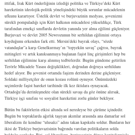
ittifak, Irak Kürt önderliğinin izlediği politika ve Türkiye’deki Kürt
hareketinin ideolojik-politik yönelişindeki büyük sorunlar mücadelenin
ufkunu karartıyor. Üstelik devlet ve burjuvazinin medyası, şovenizmi
sürekli pompaladığı için Kürt halkının mücadelesi yükseldikçe, Türk
tarafından emekçi sınıflarda devletin yanında yer alma eğilimi güçleniyor.
Burjuvazi ve devlet 2005 Newrozunun bir serhildan eğilimini ortaya
koyduğunu erkenden fark etti. Mersin’deki bayrak olayı, “sözde
vatandaşlar”a karşı Genelkurmay’ın “topyekûn savaş” çağrısı, bayrak
mitingleri ve artık kanıksanmaya başlanan faşist linç girişimleri hep bu
serhildan eğilimine karşı alınmış tedbirlerdir. Bugün gündeme getirilen
Terörle Mücadele Yasası değişiklikleri, doğrudan doğruya serhildanı
hedef alıyor. Bu şovenist ortamda faşizm derinden derine güçleniyor.
Soldaki milliyetçiler de onun kozası rolünü oynuyor. Önümüzdeki
seçimlerde faşist hareket tarihinde ilk kez iktidara oynayacak.
Ortadoğu’da derinleşmekte olan sürekli savaşı da göz önüne alırsak,
Türkiye işçi sınıfını ve sosyalist hareketini zorlu günler bekliyor.
Bütün bu faktörlerin etkisi altında sol neredeyse bir çürüme içindedir.
Bugün bu topraklarda ağırlık taşıyan akımlar arasında ana damarlar sol
liberalizm ile kendine “ulusalcı” adını takan kapıkulu soldur. Bunların her
ikisi de Türkiye burjuvazisinin bağrında varolan politikaların solda
bulduğu yankıdır. Biri, sol liberalizm, burjuvazinin dünya kapitalizmiyle