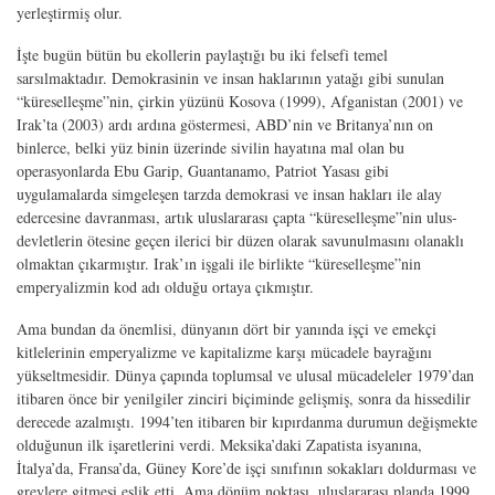
yerleştirmiş olur.
İşte bugün bütün bu ekollerin paylaştığı bu iki felsefi temel
sarsılmaktadır. Demokrasinin ve insan haklarının yatağı gibi sunulan
“küreselleşme”nin, çirkin yüzünü Kosova (1999), Afganistan (2001) ve
Irak’ta (2003) ardı ardına göstermesi, ABD’nin ve Britanya’nın on
binlerce, belki yüz binin üzerinde sivilin hayatına mal olan bu
operasyonlarda Ebu Garip, Guantanamo, Patriot Yasası gibi
uygulamalarda simgeleşen tarzda demokrasi ve insan hakları ile alay
edercesine davranması, artık uluslararası çapta “küreselleşme”nin ulus-
devletlerin ötesine geçen ilerici bir düzen olarak savunulmasını olanaklı
olmaktan çıkarmıştır. Irak’ın işgali ile birlikte “küreselleşme”nin
emperyalizmin kod adı olduğu ortaya çıkmıştır.
Ama bundan da önemlisi, dünyanın dört bir yanında işçi ve emekçi
kitlelerinin emperyalizme ve kapitalizme karşı mücadele bayrağını
yükseltmesidir. Dünya çapında toplumsal ve ulusal mücadeleler 1979’dan
itibaren önce bir yenilgiler zinciri biçiminde gelişmiş, sonra da hissedilir
derecede azalmıştı. 1994’ten itibaren bir kıpırdanma durumun değişmekte
olduğunun ilk işaretlerini verdi. Meksika’daki Zapatista isyanına,
İtalya’da, Fransa’da, Güney Kore’de işçi sınıfının sokakları doldurması ve
grevlere gitmesi eşlik etti. Ama dönüm noktası, uluslararası planda 1999