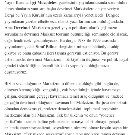
İşçi Mücadelesi
Yayın Kurulu,
gazetesinin yayınlanmasında sorumluluk
almış olanların yanı sıra başka devrimci Marksistlere de yer veriyor.
Dergi bu Yayın Kurulu’nun özerk kararlarıyla yönetilecek. Dergide
yayımlanan yazılar elbette esas olarak yazarlarının sorumluluğundadır.
Devrimci Marksizm
Ama
genel yayın politikası olarak çağımızın
sorunlarını devrimci Marksist teorinin bütünselliği zemininde ele alacak,
değerlendirecek, çözümleyecek. Bu dergi, 1988 ile 1999 arasında
Sınıf Bilinci
yayımlanmış olan
dergisinin mirasına bütünüyle sahip
çıkıyor ve onun çabasını ileri taşıma görevini üstleniyor. Bu görevi
üstlenmekle, devrimci Marksizmin Türkiye’nin düşünsel ve politik hayatı
içindeki sürekliliğine önemli bir katkı yapmakta olduğumuzu
düşünüyoruz.
Bizim savunduğumuz Marksizm, o dönemde olduğu gibi bugün de,
dünyayı karmaşıklığı, zenginliği, çok boyutluluğu içinde kavramaya
çalışan, eleştirinin gerçeği kavramada temel araç olduğunu ve “sadece
gerçeğin devrimci olduğunu” savunan bir Marksizm. Burjuva demokratı
olmadan demokrasiyi, proleter demokrasisini, toplumsal projesinin
merkezine alan bir Marksizm. Tek bir ülkenin ve onun “yönetici
partisi”nin uzantısı haline gelmeden enternasyonalist olmayı, gerçek
anlamda enternasyonalizmi, sosyalizmin olmazsa olmaz koşulu sayan bir
Marksizm. “Tek ülkede sosyalizm” sözde teorisine karşı dünya devrimi