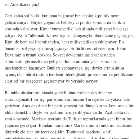
en Amerikancı güç!
Geri kalan sol bu iki kutuptan bağımsız bir ideolojik-politik tavır
geliştiremiyor. Büyük çoğunluk belirleyici politik sorunlarda bu ikisi
arasında yalpalıyor. Kimi “yurtseverlik” adı altında milliyetçi bir çizgi
izliyor. Kimi “alternatif küreselleşme” damgasıyla liberalizme güç taşıyor.
Kimi de hem sol liberalizmden, hem milliyetçilikten etkileniyor. En
önemlisi, sol geçmişle hesaplaşmaya bir türlü cesaret edemiyor. Ekim
Devriminin ürünü koskoca Sovyet devletinin tarih sahnesinden
silinmesini görmezlikten geliyor. Bunun ardında yatan sorunları
incelemekten kaçınıyor. Bunları yapmayınca, işçi devletlerinin altını
oymuş olan bürokrasinin teorisini, ideolojisini, programını ve politikasını
eleştirel bir süzgeçten geçiremiyor ve yerinde sayıyor.
Bu tablo uluslararası alanda gerekli olan proleter devrimci ve
enternasyonalist bir işçi partisinin kuruluşunu Türkiye’de de yakıcı hale
getiriyor. Ama devrimci bir parti yepyeni bir dünya kurma konusunda bir
iddia demektir. Böyle bir partinin teoriye ihtiyacı vardır. Açılmakta olan
yeni dönemde, Marksist teorinin de Türkiye topraklarında yeni bir atılım
yapması gerekiyor. Bundan muradımız Marksizmin sorunlarını akademik
düzeyde ele alan bir teori değildir. Toplumsal harekete, sınıf
mücadelelerine ışık tutan, geçmişin analizinden çıkartılan dersleri bugün