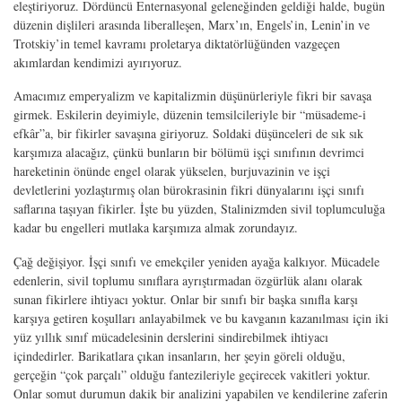
eleştiriyoruz. Dördüncü Enternasyonal geleneğinden geldiği halde, bugün
düzenin dişlileri arasında liberalleşen, Marx’ın, Engels’in, Lenin’in ve
Trotskiy’in temel kavramı proletarya diktatörlüğünden vazgeçen
akımlardan kendimizi ayırıyoruz.
Amacımız emperyalizm ve kapitalizmin düşünürleriyle fikri bir savaşa
girmek. Eskilerin deyimiyle, düzenin temsilcileriyle bir “müsademe-i
efkâr”a, bir fikirler savaşına giriyoruz. Soldaki düşünceleri de sık sık
karşımıza alacağız, çünkü bunların bir bölümü işçi sınıfının devrimci
hareketinin önünde engel olarak yükselen, burjuvazinin ve işçi
devletlerini yozlaştırmış olan bürokrasinin fikri dünyalarını işçi sınıfı
saflarına taşıyan fikirler. İşte bu yüzden, Stalinizmden sivil toplumculuğa
kadar bu engelleri mutlaka karşımıza almak zorundayız.
Çağ değişiyor. İşçi sınıfı ve emekçiler yeniden ayağa kalkıyor. Mücadele
edenlerin, sivil toplumu sınıflara ayrıştırmadan özgürlük alanı olarak
sunan fikirlere ihtiyacı yoktur. Onlar bir sınıfı bir başka sınıfla karşı
karşıya getiren koşulları anlayabilmek ve bu kavganın kazanılması için iki
yüz yıllık sınıf mücadelesinin derslerini sindirebilmek ihtiyacı
içindedirler. Barikatlara çıkan insanların, her şeyin göreli olduğu,
gerçeğin “çok parçalı” olduğu fantezileriyle geçirecek vakitleri yoktur.
Onlar somut durumun dakik bir analizini yapabilen ve kendilerine zaferin