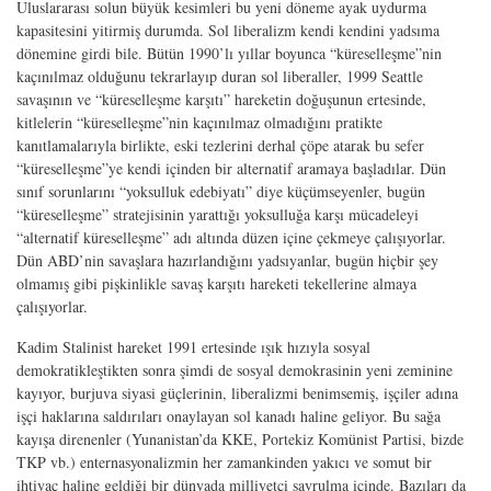
Uluslararası solun büyük kesimleri bu yeni döneme ayak uydurma
kapasitesini yitirmiş durumda. Sol liberalizm kendi kendini yadsıma
dönemine girdi bile. Bütün 1990’lı yıllar boyunca “küreselleşme”nin
kaçınılmaz olduğunu tekrarlayıp duran sol liberaller, 1999 Seattle
savaşının ve “küreselleşme karşıtı” hareketin doğuşunun ertesinde,
kitlelerin “küreselleşme”nin kaçınılmaz olmadığını pratikte
kanıtlamalarıyla birlikte, eski tezlerini derhal çöpe atarak bu sefer
“küreselleşme”ye kendi içinden bir alternatif aramaya başladılar. Dün
sınıf sorunlarını “yoksulluk edebiyatı” diye küçümseyenler, bugün
“küreselleşme” stratejisinin yarattığı yoksulluğa karşı mücadeleyi
“alternatif küreselleşme” adı altında düzen içine çekmeye çalışıyorlar.
Dün ABD’nin savaşlara hazırlandığını yadsıyanlar, bugün hiçbir şey
olmamış gibi pişkinlikle savaş karşıtı hareketi tekellerine almaya
çalışıyorlar.
Kadim Stalinist hareket 1991 ertesinde ışık hızıyla sosyal
demokratikleştikten sonra şimdi de sosyal demokrasinin yeni zeminine
kayıyor, burjuva siyasi güçlerinin, liberalizmi benimsemiş, işçiler adına
işçi haklarına saldırıları onaylayan sol kanadı haline geliyor. Bu sağa
kayışa direnenler (Yunanistan’da KKE, Portekiz Komünist Partisi, bizde
TKP vb.) enternasyonalizmin her zamankinden yakıcı ve somut bir
ihtiyaç haline geldiği bir dünyada milliyetçi savrulma içinde. Bazıları da