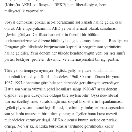
(Kıbrıs’ta AKEL ve Rusya’da RFKP) hem liberalleşiyor, hem
milliyetçilik yapıyorlar.
Sosyal demokrasi çoktan neo-liberalizmin sol kanadı haline geldi, esas
olarak AB emperyalizminin ABD’ye bir alternatif olarak sunulması
işlevini görüyor. Gerillacı hareketlerin önemli bir bölümü
parlamentarizme ve düzene bütünüyle angaje olmuş durumda, Brezilya ve
Uruguay gibi ülkelerde burjuvazinin kapitalist programının yürütücüsü
haline geldiler. Yeni dönem her ülkede kendine uygun yeni bir işçi sınıfı
partisi bekliyor: proleter, devrimci ve enternasyonalist bir işçi partisi.
Türkiye bu tempoya uymuyor. Eşitsiz gelişme yasası bu alanda da
hükmünü icra ediyor. Sınıf mücadelesi 1960-80 arası dönem bir yana,
1987-1997 dönemine göre bile son derecede geri düzeyde seyrediyor.
Hatta son yarım yüzyılın (özel koşullara sahip 1980-87 arası dönem
dışında) en geri düzeyinde olduğu bile söylenebilir. Oysa neo-liberal
taarruz özelleştirme, kuralsızlaştırma, sosyal hizmetlerin tırpanlanması,
işgücü piyasasının esnekleştirilmesi, üretimin yalınlaştırılması açısından
son yıllarda muazzam bir atılım yapmıştır. İşçiler buna karşı mevzii
mücadeleler vermiyor değil. SEKA direnişi bunun sadece en parlak
örneği. Ne var ki, sendika bürokrasisi tarihinde görülmedik kadar