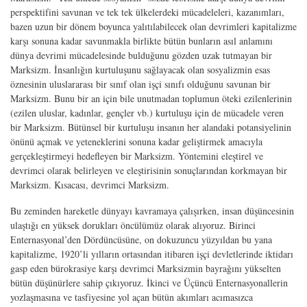
perspektifini savunan ve tek tek ülkelerdeki mücadeleleri, kazanımları,
bazen uzun bir dönem boyunca yalıtılabilecek olan devrimleri kapitalizme
karşı sonuna kadar savunmakla birlikte bütün bunların asıl anlamını
dünya devrimi mücadelesinde bulduğunu gözden uzak tutmayan bir
Marksizm. İnsanlığın kurtuluşunu sağlayacak olan sosyalizmin esas
öznesinin uluslararası bir sınıf olan işçi sınıfı olduğunu savunan bir
Marksizm. Bunu bir an için bile unutmadan toplumun öteki ezilenlerinin
(ezilen uluslar, kadınlar, gençler vb.) kurtuluşu için de mücadele veren
bir Marksizm. Bütünsel bir kurtuluşu insanın her alandaki potansiyelinin
önünü açmak ve yeteneklerini sonuna kadar geliştirmek amacıyla
gerçekleştirmeyi hedefleyen bir Marksizm. Yöntemini eleştirel ve
devrimci olarak belirleyen ve eleştirisinin sonuçlarından korkmayan bir
Marksizm. Kısacası, devrimci Marksizm.
Bu zeminden hareketle dünyayı kavramaya çalışırken, insan düşüncesinin
ulaştığı en yüksek dorukları öncülümüz olarak alıyoruz. Birinci
Enternasyonal’den Dördüncüsüne, on dokuzuncu yüzyıldan bu yana
kapitalizme, 1920’li yılların ortasından itibaren işçi devletlerinde iktidarı
gasp eden bürokrasiye karşı devrimci Marksizmin bayrağını yükselten
bütün düşünürlere sahip çıkıyoruz. İkinci ve Üçüncü Enternasyonallerin
yozlaşmasına ve tasfiyesine yol açan bütün akımları acımasızca