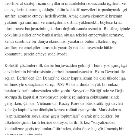
neo-liberal strateji, uzun onyılların mücadeleleri sonucunda işçilerin ve
emekçilerin kazanmış olduğu bütün kolektif mevzileri tırpanlayarak işçi
sınıfını atomize etmeyi hedefliyordu. Amaç dünya ekonomik krizinin
yükünü işçi sınıfının ve emekçilerin sırtına yüklemekti, böylece krizi
uluslararası burjuvazinin çıkarları doğrultusunda aşmaktı. Bu süreç içinde
çokuluslu şirketler ve bankalardan oluşan tekelci emperyalist sermaye,
kendi suretinde bir dünya ekonomisi yaratarak bütün ülkelerin işçi
sınıfları ve emekçileri arasında yarattığı rekabet sayesinde hâkim
konumunu perçinlemeye yöneliyordu.
Kolektif çözümlere ilk darbe burjuvaziden gelmişti, bunu yozlaşmış işçi
devletlerinin bürokrasisinin darbesi tamamlayacaktı. Ekim Devrimi ile
açılan, Berlin’den Çin Denizi’ne kadar kapitalizmin bir dizi ülkede ilga
edilmesiyle sonuçlanan süreç, 1989-91’de ardında büyük bir enkaz
bırakarak tarih sahnesinden siliniyordu. Sovyetler Birliği’nde ve Doğu
Avrupa’da kapitalist restorasyon politik rejimlerin çöküşünün izinde
gelişirken, Çin’de, Vietnam’da, Kuzey Kore’de bürokratik işçi devleti
kabuğu kapitalizme dönüşün kozası rolünü oynuyordu. Marksistlerin
“kapitalizmden sosyalizme geçiş toplumları” olarak niteledikleri bu
ülkelerde şimdi tarih tersine dönüyor, tarih ilk kez “sosyalizmden
kapitalizme geçiş toplumları” türünden, daha önce hiç görülmemiş bir
olguya tanık oluyordu.