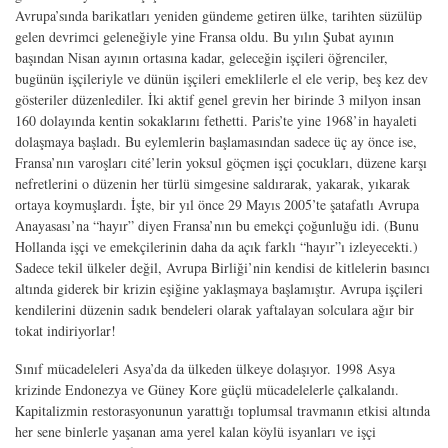
Avrupa’sında barikatları yeniden gündeme getiren ülke, tarihten süzülüp
gelen devrimci geleneğiyle yine Fransa oldu. Bu yılın Şubat ayının
başından Nisan ayının ortasına kadar, geleceğin işçileri öğrenciler,
bugünün işçileriyle ve dünün işçileri emeklilerle el ele verip, beş kez dev
gösteriler düzenlediler. İki aktif genel grevin her birinde 3 milyon insan
160 dolayında kentin sokaklarını fethetti. Paris’te yine 1968’in hayaleti
dolaşmaya başladı. Bu eylemlerin başlamasından sadece üç ay önce ise,
Fransa’nın varoşları cité’lerin yoksul göçmen işçi çocukları, düzene karşı
nefretlerini o düzenin her türlü simgesine saldırarak, yakarak, yıkarak
ortaya koymuşlardı. İşte, bir yıl önce 29 Mayıs 2005’te şatafatlı Avrupa
Anayasası’na “hayır” diyen Fransa’nın bu emekçi çoğunluğu idi. (Bunu
Hollanda işçi ve emekçilerinin daha da açık farklı “hayır”ı izleyecekti.)
Sadece tekil ülkeler değil, Avrupa Birliği’nin kendisi de kitlelerin basıncı
altında giderek bir krizin eşiğine yaklaşmaya başlamıştır. Avrupa işçileri
kendilerini düzenin sadık bendeleri olarak yaftalayan solculara ağır bir
tokat indiriyorlar!
Sınıf mücadeleleri Asya’da da ülkeden ülkeye dolaşıyor. 1998 Asya
krizinde Endonezya ve Güney Kore güçlü mücadelelerle çalkalandı.
Kapitalizmin restorasyonunun yarattığı toplumsal travmanın etkisi altında
her sene binlerle yaşanan ama yerel kalan köylü isyanları ve işçi