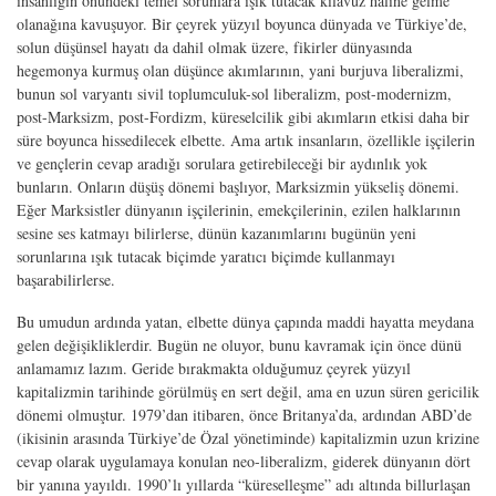
insanlığın önündeki temel sorunlara ışık tutacak kılavuz haline gelme
olanağına kavuşuyor. Bir çeyrek yüzyıl boyunca dünyada ve Türkiye’de,
solun düşünsel hayatı da dahil olmak üzere, fikirler dünyasında
hegemonya kurmuş olan düşünce akımlarının, yani burjuva liberalizmi,
bunun sol varyantı sivil toplumculuk-sol liberalizm, post-modernizm,
post-Marksizm, post-Fordizm, küreselcilik gibi akımların etkisi daha bir
süre boyunca hissedilecek elbette. Ama artık insanların, özellikle işçilerin
ve gençlerin cevap aradığı sorulara getirebileceği bir aydınlık yok
bunların. Onların düşüş dönemi başlıyor, Marksizmin yükseliş dönemi.
Eğer Marksistler dünyanın işçilerinin, emekçilerinin, ezilen halklarının
sesine ses katmayı bilirlerse, dünün kazanımlarını bugünün yeni
sorunlarına ışık tutacak biçimde yaratıcı biçimde kullanmayı
başarabilirlerse.
Bu umudun ardında yatan, elbette dünya çapında maddi hayatta meydana
gelen değişikliklerdir. Bugün ne oluyor, bunu kavramak için önce dünü
anlamamız lazım. Geride bırakmakta olduğumuz çeyrek yüzyıl
kapitalizmin tarihinde görülmüş en sert değil, ama en uzun süren gericilik
dönemi olmuştur. 1979’dan itibaren, önce Britanya’da, ardından ABD’de
(ikisinin arasında Türkiye’de Özal yönetiminde) kapitalizmin uzun krizine
cevap olarak uygulamaya konulan neo-liberalizm, giderek dünyanın dört
bir yanına yayıldı. 1990’lı yıllarda “küreselleşme” adı altında billurlaşan