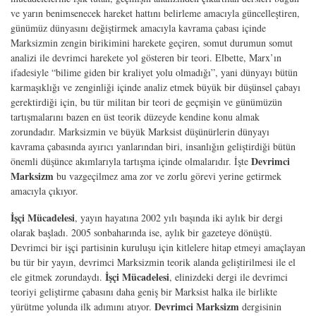
ve yarın benimsenecek hareket hattını belirleme amacıyla güncelleştiren,
günümüz dünyasını değiştirmek amacıyla kavrama çabası içinde
Marksizmin zengin birikimini harekete geçiren, somut durumun somut
analizi ile devrimci harekete yol gösteren bir teori. Elbette, Marx’ın
ifadesiyle “bilime giden bir kraliyet yolu olmadığı”, yani dünyayı bütün
karmaşıklığı ve zenginliği içinde analiz etmek büyük bir düşünsel çabayı
gerektirdiği için, bu tür militan bir teori de geçmişin ve günümüzün
tartışmalarını bazen en üst teorik düzeyde kendine konu almak
zorundadır. Marksizmin ve büyük Marksist düşünürlerin dünyayı
kavrama çabasında ayırıcı yanlarından biri, insanlığın geliştirdiği bütün
Devrimci
önemli düşünce akımlarıyla tartışma içinde olmalarıdır. İşte
Marksizm
bu vazgeçilmez ama zor ve zorlu görevi yerine getirmek
amacıyla çıkıyor.
İşçi Mücadelesi
, yayın hayatına 2002 yılı başında iki aylık bir dergi
olarak başladı. 2005 sonbaharında ise, aylık bir gazeteye dönüştü.
Devrimci bir işçi partisinin kuruluşu için kitlelere hitap etmeyi amaçlayan
bu tür bir yayın, devrimci Marksizmin teorik alanda geliştirilmesi ile el
İşçi Mücadelesi
ele gitmek zorundaydı.
, elinizdeki dergi ile devrimci
teoriyi geliştirme çabasını daha geniş bir Marksist halka ile birlikte
Devrimci Marksizm
yürütme yolunda ilk adımını atıyor.
dergisinin