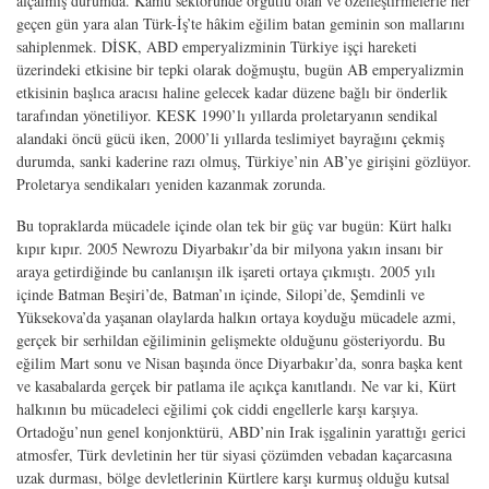
alçalmış durumda. Kamu sektöründe örgütlü olan ve özelleştirmelerle her
geçen gün yara alan Türk-İş’te hâkim eğilim batan geminin son mallarını
sahiplenmek. DİSK, ABD emperyalizminin Türkiye işçi hareketi
üzerindeki etkisine bir tepki olarak doğmuştu, bugün AB emperyalizmin
etkisinin başlıca aracısı haline gelecek kadar düzene bağlı bir önderlik
tarafından yönetiliyor. KESK 1990’lı yıllarda proletaryanın sendikal
alandaki öncü gücü iken, 2000’li yıllarda teslimiyet bayrağını çekmiş
durumda, sanki kaderine razı olmuş, Türkiye’nin AB’ye girişini gözlüyor.
Proletarya sendikaları yeniden kazanmak zorunda.
Bu topraklarda mücadele içinde olan tek bir güç var bugün: Kürt halkı
kıpır kıpır. 2005 Newrozu Diyarbakır’da bir milyona yakın insanı bir
araya getirdiğinde bu canlanışın ilk işareti ortaya çıkmıştı. 2005 yılı
içinde Batman Beşiri’de, Batman’ın içinde, Silopi’de, Şemdinli ve
Yüksekova’da yaşanan olaylarda halkın ortaya koyduğu mücadele azmi,
gerçek bir serhildan eğiliminin gelişmekte olduğunu gösteriyordu. Bu
eğilim Mart sonu ve Nisan başında önce Diyarbakır’da, sonra başka kent
ve kasabalarda gerçek bir patlama ile açıkça kanıtlandı. Ne var ki, Kürt
halkının bu mücadeleci eğilimi çok ciddi engellerle karşı karşıya.
Ortadoğu’nun genel konjonktürü, ABD’nin Irak işgalinin yarattığı gerici
atmosfer, Türk devletinin her tür siyasi çözümden vebadan kaçarcasına
uzak durması, bölge devletlerinin Kürtlere karşı kurmuş olduğu kutsal