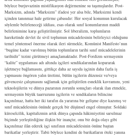
böylece burjuvazinin mistifikasyon değirmenine su taşımışlardır. Post-
Marksizm, adında “Marksizm” ifadesi yer alsa bile, Marksizmi kendi
içinden tanınmaz hale getirme çabasıdır: Her sosyal konumun kurulacak
söylemle belirleneceği iddiası, esas olarak sınıf konumlarının maddi
belirlenimine karşı geliştirilmiştir. Sol liberalizm, toplumların
hareketinde devlet ile sivil toplumun mücadelesinin belirleyici olduğunu
temel yöntemsel önerme olarak ileri sürmekle, Komünist Manifesto’nun
“bugüne kadar varolmuş bütün toplumların tarihi sınıf mücadelelerinin
tarihidir” tezini çürütmeyi amaçlamaktadır. Post-Fordizm sermayenin
“kalite” uygulaması adı altında işçileri sendikalarından kopararak
işletmeye bağlamasını, gittikçe daha az sayıda işçinin daha fazla iş
yapmasını öngören yalın üretimi, bütün işçilerin düzensiz ve/veya
güvencesiz çalışmasını sağlamak için geliştirilen esneklik kavramını, yeni
teknolojilerin ve dünya pazarının zorunlu sonuçları olarak ilan etmekle,
sermayenin büyük taarruzunu işçilerin ve sendikaların bilincine
kaçınılmaz, hatta her iki tarafın da yararına bir gelişme diye kazımış ve
sınıf mücadelesinin önünde gerçek bir düşünsel engel olmuştur. Soldaki
küreselcilik, kapitalizmin artık dünya çapında hâkimiyetini sarsılmaz
biçimde yerleştirdiğine ilişkin bir inançtır, onu bir doğa olayı gibi
kaçınılmaz ilân ederek işçi sınıfının mücadelesinin önüne baştan
barikatlar yerleştirir. Tabii böylece kendini de barikatların öteki yanına