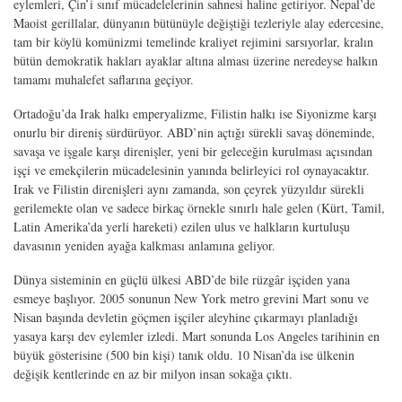
eylemleri, Çin’i sınıf mücadelelerinin sahnesi haline getiriyor. Nepal’de
Maoist gerillalar, dünyanın bütünüyle değiştiği tezleriyle alay edercesine,
tam bir köylü komünizmi temelinde kraliyet rejimini sarsıyorlar, kralın
bütün demokratik hakları ayaklar altına alması üzerine neredeyse halkın
tamamı muhalefet saflarına geçiyor.
Ortadoğu’da Irak halkı emperyalizme, Filistin halkı ise Siyonizme karşı
onurlu bir direniş sürdürüyor. ABD’nin açtığı sürekli savaş döneminde,
savaşa ve işgale karşı direnişler, yeni bir geleceğin kurulması açısından
işçi ve emekçilerin mücadelesinin yanında belirleyici rol oynayacaktır.
Irak ve Filistin direnişleri aynı zamanda, son çeyrek yüzyıldır sürekli
gerilemekte olan ve sadece birkaç örnekle sınırlı hale gelen (Kürt, Tamil,
Latin Amerika’da yerli hareketi) ezilen ulus ve halkların kurtuluşu
davasının yeniden ayağa kalkması anlamına geliyor.
Dünya sisteminin en güçlü ülkesi ABD’de bile rüzgâr işçiden yana
esmeye başlıyor. 2005 sonunun New York metro grevini Mart sonu ve
Nisan başında devletin göçmen işçiler aleyhine çıkarmayı planladığı
yasaya karşı dev eylemler izledi. Mart sonunda Los Angeles tarihinin en
büyük gösterisine (500 bin kişi) tanık oldu. 10 Nisan’da ise ülkenin
değişik kentlerinde en az bir milyon insan sokağa çıktı.