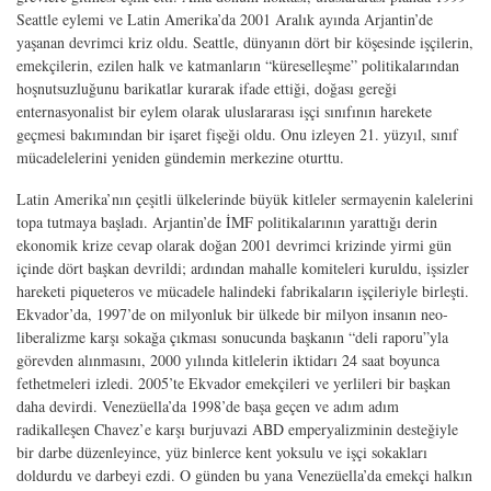
Seattle eylemi ve Latin Amerika’da 2001 Aralık ayında Arjantin’de
yaşanan devrimci kriz oldu. Seattle, dünyanın dört bir köşesinde işçilerin,
emekçilerin, ezilen halk ve katmanların “küreselleşme” politikalarından
hoşnutsuzluğunu barikatlar kurarak ifade ettiği, doğası gereği
enternasyonalist bir eylem olarak uluslararası işçi sınıfının harekete
geçmesi bakımından bir işaret fişeği oldu. Onu izleyen 21. yüzyıl, sınıf
mücadelelerini yeniden gündemin merkezine oturttu.
Latin Amerika’nın çeşitli ülkelerinde büyük kitleler sermayenin kalelerini
topa tutmaya başladı. Arjantin’de İMF politikalarının yarattığı derin
ekonomik krize cevap olarak doğan 2001 devrimci krizinde yirmi gün
içinde dört başkan devrildi; ardından mahalle komiteleri kuruldu, işsizler
hareketi piqueteros ve mücadele halindeki fabrikaların işçileriyle birleşti.
Ekvador’da, 1997’de on milyonluk bir ülkede bir milyon insanın neo-
liberalizme karşı sokağa çıkması sonucunda başkanın “deli raporu”yla
görevden alınmasını, 2000 yılında kitlelerin iktidarı 24 saat boyunca
fethetmeleri izledi. 2005’te Ekvador emekçileri ve yerlileri bir başkan
daha devirdi. Venezüella’da 1998’de başa geçen ve adım adım
radikalleşen Chavez’e karşı burjuvazi ABD emperyalizminin desteğiyle
bir darbe düzenleyince, yüz binlerce kent yoksulu ve işçi sokakları
doldurdu ve darbeyi ezdi. O günden bu yana Venezüella’da emekçi halkın