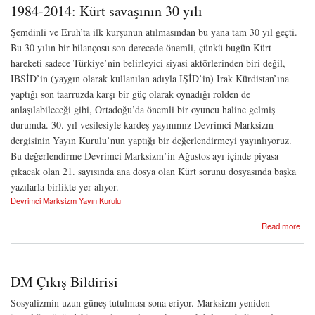
1984-2014: Kürt savaşının 30 yılı
Şemdinli ve Eruh’ta ilk kurşunun atılmasından bu yana tam 30 yıl geçti.
Bu 30 yılın bir bilançosu son derecede önemli, çünkü bugün Kürt
hareketi sadece Türkiye’nin belirleyici siyasi aktörlerinden biri değil,
IBSİD’in (yaygın olarak kullanılan adıyla IŞİD’in) Irak Kürdistan’ına
yaptığı son taarruzda karşı bir güç olarak oynadığı rolden de
anlaşılabileceği gibi, Ortadoğu’da önemli bir oyuncu haline gelmiş
durumda. 30. yıl vesilesiyle kardeş yayınımız Devrimci Marksizm
dergisinin Yayın Kurulu’nun yaptığı bir değerlendirmeyi yayınlıyoruz.
Bu değerlendirme Devrimci Marksizm’in Ağustos ayı içinde piyasa
çıkacak olan 21. sayısında ana dosya olan Kürt sorunu dosyasında başka
yazılarla birlikte yer alıyor.
Devrimci Marksizm Yayın Kurulu
about 1984-2014: Kürt savaşının 30 yılı
Read more
DM Çıkış Bildirisi
Sosyalizmin uzun güneş tutulması sona eriyor. Marksizm yeniden