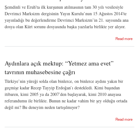
Şemdinli ve Eruh’ta ilk kurşunun atılmasının tam 30 yılı vesilesiyle
Devrimci Marksizm dergisinin Yayın Kurulu’nun 15 Ağustos 2014'te
yayınladığı bu değerlendirme Devrimci Marksizm’in 21. sayısında ana
dosya olan Kürt sorunu dosyasında başka yazılarla birlikte yer alıyor.
about 1984-2014: Kürt savaşının 30 yılı
Read more
Aydınlara açık mektup: “Yetmez ama evet”
tavrının muhasebesine çağrı
Türkiye’nin yüreği solda olan binlerce, on binlerce aydını yakın bir
geçmişe kadar Recep Tayyip Erdoğan’ı destekledi. Kimi başından
itibaren, kimi 2005 ya da 2007’den başlayarak, kimi 2010 anayasa
referandumu ile birlikte. Bunun ne kadar vahim bir şey olduğu ortada
değil mi? Bu deneyim neden tartışılmıyor?
about Aydınlara açık mektup: “Yetmez ama evet” tavrının muhasebesine çağrı
Read more