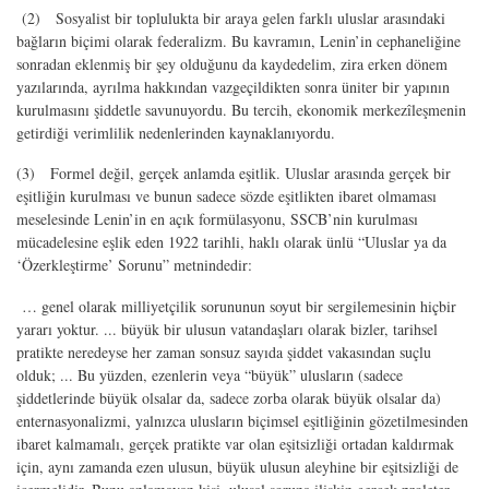
(2) Sosyalist bir toplulukta bir araya gelen farklı uluslar arasındaki
bağların biçimi olarak federalizm. Bu kavramın, Lenin’in cephaneliğine
sonradan eklenmiş bir şey olduğunu da kaydedelim, zira erken dönem
yazılarında, ayrılma hakkından vazgeçildikten sonra üniter bir yapının
kurulmasını şiddetle savunuyordu. Bu tercih, ekonomik merkezîleşmenin
getirdiği verimlilik nedenlerinden kaynaklanıyordu.
(3) Formel değil, gerçek anlamda eşitlik. Uluslar arasında gerçek bir
eşitliğin kurulması ve bunun sadece sözde eşitlikten ibaret olmaması
meselesinde Lenin’in en açık formülasyonu, SSCB’nin kurulması
mücadelesine eşlik eden 1922 tarihli, haklı olarak ünlü “Uluslar ya da
‘Özerkleştirme’ Sorunu” metnindedir:
… genel olarak milliyetçilik sorununun soyut bir sergilemesinin hiçbir
yararı yoktur. ... büyük bir ulusun vatandaşları olarak bizler, tarihsel
pratikte neredeyse her zaman sonsuz sayıda şiddet vakasından suçlu
olduk; ... Bu yüzden, ezenlerin veya “büyük” ulusların (sadece
şiddetlerinde büyük olsalar da, sadece zorba olarak büyük olsalar da)
enternasyonalizmi, yalnızca ulusların biçimsel eşitliğinin gözetilmesinden
ibaret kalmamalı, gerçek pratikte var olan eşitsizliği ortadan kaldırmak
için, aynı zamanda ezen ulusun, büyük ulusun aleyhine bir eşitsizliği de