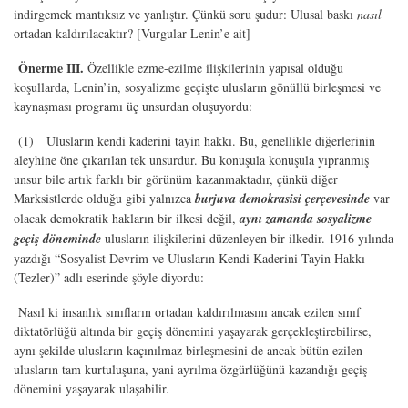
indirgemek mantıksız ve yanlıştır. Çünkü soru şudur: Ulusal baskı
nasıl
ortadan kaldırılacaktır? [Vurgular Lenin’e ait]
Önerme III.
Özellikle ezme-ezilme ilişkilerinin yapısal olduğu
koşullarda, Lenin’in, sosyalizme geçişte ulusların gönüllü birleşmesi ve
kaynaşması programı üç unsurdan oluşuyordu:
(1) Ulusların kendi kaderini tayin hakkı. Bu, genellikle diğerlerinin
aleyhine öne çıkarılan tek unsurdur. Bu konuşula konuşula yıpranmış
unsur bile artık farklı bir görünüm kazanmaktadır, çünkü diğer
Marksistlerde olduğu gibi yalnızca
burjuva demokrasisi çerçevesinde
var
olacak demokratik hakların bir ilkesi değil,
aynı zamanda sosyalizme
geçiş döneminde
ulusların ilişkilerini düzenleyen bir ilkedir. 1916 yılında
yazdığı “Sosyalist Devrim ve Ulusların Kendi Kaderini Tayin Hakkı
(Tezler)” adlı eserinde şöyle diyordu:
Nasıl ki insanlık sınıfların ortadan kaldırılmasını ancak ezilen sınıf
diktatörlüğü altında bir geçiş dönemini yaşayarak gerçekleştirebilirse,
aynı şekilde ulusların kaçınılmaz birleşmesini de ancak bütün ezilen
ulusların tam kurtuluşuna, yani ayrılma özgürlüğünü kazandığı geçiş
dönemini yaşayarak ulaşabilir.