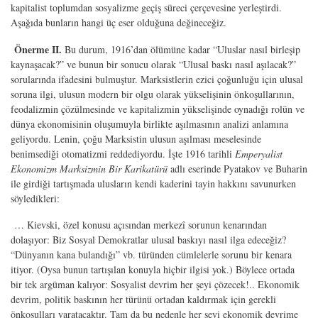
kapitalist toplumdan sosyalizme geçiş süreci çerçevesine yerleştirdi.
Aşağıda bunların hangi üç eser olduğuna değineceğiz.
Önerme II.
Bu durum, 1916’dan ölümüne kadar “Uluslar nasıl birleşip
kaynaşacak?” ve bunun bir sonucu olarak “Ulusal baskı nasıl aşılacak?”
sorularında ifadesini bulmuştur. Marksistlerin ezici çoğunluğu için ulusal
soruna ilgi, ulusun modern bir olgu olarak yükselişinin önkoşullarının,
feodalizmin çözülmesinde ve kapitalizmin yükselişinde oynadığı rolün ve
dünya ekonomisinin oluşumuyla birlikte aşılmasının analizi anlamına
geliyordu. Lenin, çoğu Marksistin ulusun aşılması meselesinde
benimsediği otomatizmi reddediyordu. İşte 1916 tarihli
Emperyalist
Ekonomizm
Marksizmin Bir Karikatürü
adlı eserinde Pyatakov ve Buharin
ile girdiği tartışmada ulusların kendi kaderini tayin hakkını savunurken
söyledikleri:
… Kievski, özel konusu açısından merkezî sorunun kenarından
dolaşıyor: Biz Sosyal Demokratlar ulusal baskıyı nasıl ilga edeceğiz?
“Dünyanın kana bulandığı” vb. türünden cümlelerle sorunu bir kenara
itiyor. (Oysa bunun tartışılan konuyla hiçbir ilgisi yok.) Böylece ortada
bir tek argüman kalıyor: Sosyalist devrim her şeyi çözecek!.. Ekonomik
devrim, politik baskının her türünü ortadan kaldırmak için gerekli
önkoşulları yaratacaktır. Tam da bu nedenle her şeyi ekonomik devrime