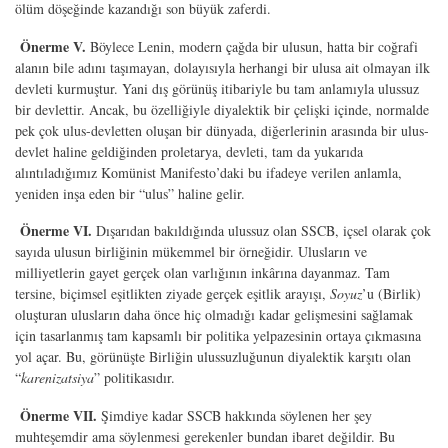
ölüm döşeğinde kazandığı son büyük zaferdi.
Önerme V.
Böylece Lenin, modern çağda bir ulusun, hatta bir coğrafi
alanın bile adını taşımayan, dolayısıyla herhangi bir ulusa ait olmayan ilk
devleti kurmuştur. Yani dış görünüş itibariyle bu tam anlamıyla ulussuz
bir devlettir. Ancak, bu özelliğiyle diyalektik bir çelişki içinde, normalde
pek çok ulus-devletten oluşan bir dünyada, diğerlerinin arasında bir ulus-
devlet haline geldiğinden proletarya, devleti, tam da yukarıda
alıntıladığımız Komünist Manifesto’daki bu ifadeye verilen anlamla,
yeniden inşa eden bir “ulus” haline gelir.
Önerme VI.
Dışarıdan bakıldığında ulussuz olan SSCB, içsel olarak çok
sayıda ulusun birliğinin mükemmel bir örneğidir. Ulusların ve
milliyetlerin gayet gerçek olan varlığının inkârına dayanmaz. Tam
tersine, biçimsel eşitlikten ziyade gerçek eşitlik arayışı,
Soyuz
’u (Birlik)
oluşturan ulusların daha önce hiç olmadığı kadar gelişmesini sağlamak
için tasarlanmış tam kapsamlı bir politika yelpazesinin ortaya çıkmasına
yol açar. Bu, görünüşte Birliğin ulussuzluğunun diyalektik karşıtı olan
“
karenizatsiya
” politikasıdır.
Önerme VII.
Şimdiye kadar SSCB hakkında söylenen her şey
muhteşemdir ama söylenmesi gerekenler bundan ibaret değildir. Bu