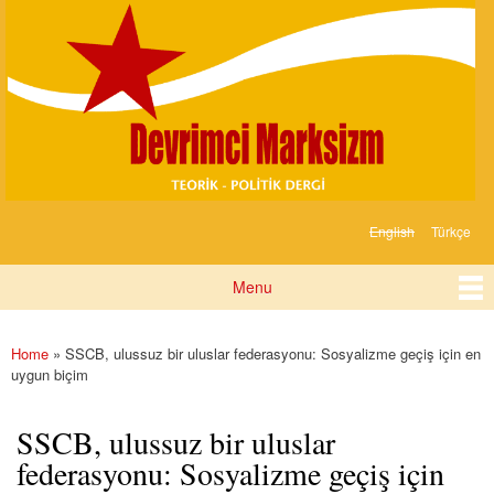
Devrimci
Skip to
Marksizm
main
content
English
Türkçe
Languages
Menu
Main menu
Home
» SSCB, ulussuz bir uluslar federasyonu: Sosyalizme geçiş için en
You are here
uygun biçim
SSCB, ulussuz bir uluslar
federasyonu: Sosyalizme geçiş için