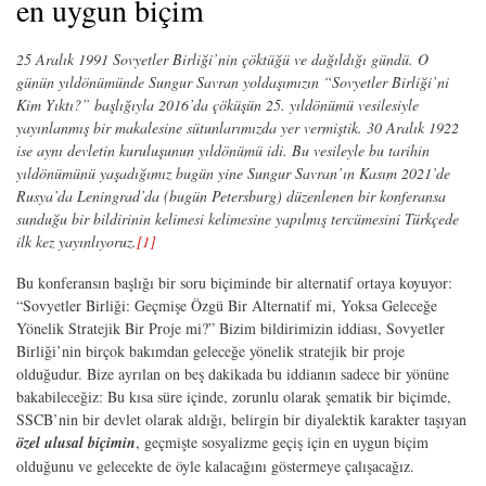
en uygun biçim
25 Aralık 1991 Sovyetler Birliği’nin çöktüğü ve dağıldığı gündü. O
günün yıldönümünde Sungur Savran yoldaşımızın “Sovyetler Birliği’ni
Kim Yıktı?” başlığıyla 2016’da çöküşün 25. yıldönümü vesilesiyle
yayınlanmış bir makalesine sütunlarımızda yer vermiştik. 30 Aralık 1922
ise aynı devletin kuruluşunun yıldönümü idi. Bu vesileyle bu tarihin
yıldönümünü yaşadığımız bugün yine Sungur Savran’ın Kasım 2021’de
Rusya’da Leningrad’da (bugün Petersburg) düzenlenen bir konferansa
sunduğu bir bildirinin kelimesi kelimesine yapılmış tercümesini Türkçede
ilk kez yayınlıyoruz.
[1]
Bu konferansın başlığı bir soru biçiminde bir alternatif ortaya koyuyor:
“Sovyetler Birliği: Geçmişe Özgü Bir Alternatif mi, Yoksa Geleceğe
Yönelik Stratejik Bir Proje mi?” Bizim bildirimizin iddiası, Sovyetler
Birliği’nin birçok bakımdan geleceğe yönelik stratejik bir proje
olduğudur. Bize ayrılan on beş dakikada bu iddianın sadece bir yönüne
bakabileceğiz: Bu kısa süre içinde, zorunlu olarak şematik bir biçimde,
SSCB’nin bir devlet olarak aldığı, belirgin bir diyalektik karakter taşıyan
özel ulusal biçimin
, geçmişte sosyalizme geçiş için en uygun biçim
olduğunu ve gelecekte de öyle kalacağını göstermeye çalışacağız.