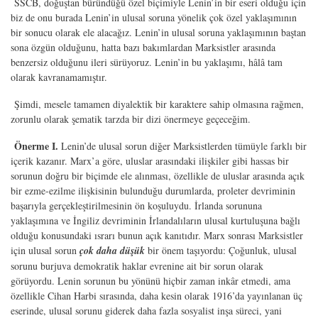
SSCB, doğuştan büründüğü özel biçimiyle Lenin’in bir eseri olduğu için
biz de onu burada Lenin’in ulusal soruna yönelik çok özel yaklaşımının
bir sonucu olarak ele alacağız. Lenin’in ulusal soruna yaklaşımının baştan
sona özgün olduğunu, hatta bazı bakımlardan Marksistler arasında
benzersiz olduğunu ileri sürüyoruz. Lenin’in bu yaklaşımı, hâlâ tam
olarak kavranamamıştır.
Şimdi, mesele tamamen diyalektik bir karaktere sahip olmasına rağmen,
zorunlu olarak şematik tarzda bir dizi önermeye geçeceğim.
Önerme I.
Lenin’de ulusal sorun diğer Marksistlerden tümüyle farklı bir
içerik kazanır. Marx’a göre, uluslar arasındaki ilişkiler gibi hassas bir
sorunun doğru bir biçimde ele alınması, özellikle de uluslar arasında açık
bir ezme-ezilme ilişkisinin bulunduğu durumlarda, proleter devriminin
başarıyla gerçekleştirilmesinin ön koşuluydu. İrlanda sorununa
yaklaşımına ve İngiliz devriminin İrlandalıların ulusal kurtuluşuna bağlı
olduğu konusundaki ısrarı bunun açık kanıtıdır. Marx sonrası Marksistler
için ulusal sorun
çok daha düşük
bir önem taşıyordu: Çoğunluk, ulusal
sorunu burjuva demokratik haklar evrenine ait bir sorun olarak
görüyordu. Lenin sorunun bu yönünü hiçbir zaman inkâr etmedi, ama
özellikle Cihan Harbi sırasında, daha kesin olarak 1916’da yayınlanan üç
eserinde, ulusal sorunu giderek daha fazla sosyalist inşa süreci, yani