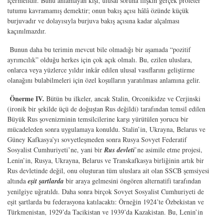
içermelidir. Bunu anlamayan kişi, ulusal soruna ilişkin gerçek proleter
tutumu kavramamış demektir; onun bakış açısı hâlâ özünde küçük
burjuvadır ve dolayısıyla burjuva bakış açısına kadar alçalması
kaçınılmazdır.
Bunun daha bu terimin mevcut bile olmadığı bir aşamada “pozitif
ayrımcılık” olduğu herkes için çok açık olmalı. Bu, ezilen uluslara,
onlarca veya yüzlerce yıldır inkâr edilen ulusal vasıflarını geliştirme
olanağını bulabilmeleri için özel koşulların yaratılması anlamına gelir.
Önerme IV.
Bütün bu ilkeler, ancak Stalin, Orconikidze ve Cerjinski
(ironik bir şekilde üçü de doğuştan Rus değildi) tarafından temsil edilen
Büyük Rus şovenizminin temsilcilerine karşı yürütülen yorucu bir
mücadeleden sonra uygulamaya konuldu. Stalin’in, Ukrayna, Belarus ve
Güney Kafkasya’yı sovyetleşmeden sonra Rusya Sovyet Federatif
Sosyalist Cumhuriyeti’ne, yani bir
Rus devleti
’ne asimile etme projesi,
Lenin’in, Rusya, Ukrayna, Belarus ve Transkafkasya birliğinin artık bir
Rus devletinde değil, onu oluşturan tüm uluslara ait olan SSCB şemsiyesi
altında
eşit şartlarda
bir araya gelmesini öngören alternatifi tarafından
yenilgiye uğratıldı. Daha sonra birçok Sovyet Sosyalist Cumhuriyeti de
eşit şartlarda bu federasyona katılacaktı: Örneğin 1924’te Özbekistan ve
Türkmenistan, 1929’da Tacikistan ve 1939’da Kazakistan. Bu, Lenin’in