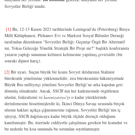
Sovyetler Birliği’nindir.
[1]
Bu, 12-13 Kasım 2021 tarihlerinde Leningrad’da (Petersburg) Rusya
Millî Kütüphanesi, Plehanov Evi ve Marksist Sosyal Bilimler Derneği
tarafından düzenlenen “Sovyetler Birliği: Geçmişe Özgü Bir Alternatif
mi, Yoksa Geleceğe Yönelik Stratejik Bir Proje mi?” başlıklı konferansta
yazarın yaptığı sunumun kelimesi kelimesine yapılmış çevirisidir (bir
sonraki dipnot hariç).
[2]
Bir uyarı. Suçun büyük bir kısmı Sovyet iktidarının Stalinist
bürokratik yönelimine yüklenmelidir; zira bürokrasinin hâkimiyetinde
Büyük Rus milliyetçi yönelimi Sovyetler Birliği’ne arka kapıdan geri
dönmüş olmaktadır. Ancak, SSCB’nin her kademesinde örgütlenen
uluslar, federalizmi ve
karenizatsiya
’yı o kadar yüreklerinde
derinlemesine hissettmişlerdir ki, İkinci Dünya Savaşı sırasında birçok
ulusun hakları açıkça çiğnenmesine rağmen, Sovyetler Birliği’nin iç
işleyişi, SSCB dağılıncaya kadar büyük ölçüde dirençli olduğunu
kanıtlamıştır. Bu, üzerinde ciddiyetle çalışılması gereken bir konudur ve
bu nedenle bu kısa sunumda bu sorundan soyutlanmıştır.