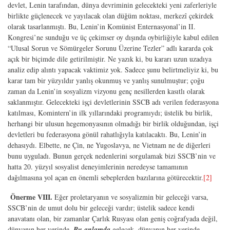
devlet, Lenin tarafından, dünya devriminin gelecekteki yeni zaferleriyle
birlikte güçlenecek ve yayılacak olan düğüm noktası, merkezî çekirdek
olarak tasarlanmıştı. Bu, Lenin’in Komünist Enternasyonal’in II.
Kongresi’ne sunduğu ve üç çekimser oy dışında oybirliğiyle kabul edilen
“Ulusal Sorun ve Sömürgeler Sorunu Üzerine Tezler” adlı kararda çok
açık bir biçimde dile getirilmiştir. Ne yazık ki, bu kararı uzun uzadıya
analiz edip alıntı yapacak vaktimiz yok. Sadece şunu belirtmeliyiz ki, bu
karar tam bir yüzyıldır yanlış okunmuş ve yanlış sunulmuştur; çoğu
zaman da Lenin’in sosyalizm vizyonu genç nesillerden kasıtlı olarak
saklanmıştır. Gelecekteki işçi devletlerinin SSCB adı verilen federasyona
katılması, Komintern’in ilk yıllarındaki programıydı; üstelik bu birlik,
herhangi bir ulusun hegemonyasının olmadığı bir birlik olduğundan, işçi
devletleri bu federasyona gönül rahatlığıyla katılacaktı. Bu, Lenin’in
dehasıydı. Elbette, ne Çin, ne Yugoslavya, ne Vietnam ne de diğerleri
bunu uyguladı. Bunun gerçek nedenlerini sorgulamak bizi SSCB’nin ve
hatta 20. yüzyıl sosyalist deneyimlerinin neredeyse tamamının
dağılmasına yol açan en önemli sebeplerden bazılarına götürecektir.
[2]
Önerme VIII.
Eğer proletaryanın ve sosyalizmin bir geleceği varsa,
SSCB’nin de umut dolu bir geleceği vardır; üstelik sadece kendi
anavatanı olan, bir zamanlar Çarlık Rusyası olan geniş coğrafyada değil,
dünyanın her yerinde.
Bu anlamda
gelecek, dünyanın her yerinde