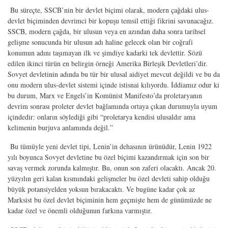
Bu süreçte, SSCB’nin bir devlet biçimi olarak, modern çağdaki ulus-
devlet biçiminden devrimci bir kopuşu temsil ettiği fikrini savunacağız.
SSCB, modern çağda, bir ulusun veya en azından daha sonra tarihsel
gelişme sonucunda bir ulusun adı haline gelecek olan bir coğrafi
konumun adını taşımayan ilk ve şimdiye kadarki tek devlettir. Sözü
edilen ikinci türün en belirgin örneği Amerika Birleşik Devletleri’dir.
Sovyet devletinin adında bu tür bir ulusal aidiyet mevcut değildi ve bu da
onu modern ulus-devlet sistemi içinde istisnai kılıyordu. İddiamız odur ki
bu durum, Marx ve Engels’in Komünist Manifesto’da proletaryanın
devrim sonrası proleter devlet bağlamında ortaya çıkan durumuyla uyum
içindedir: onların söylediği gibi “proletarya kendisi ulusaldır ama
kelimenin burjuva anlamında değil.”
Bu tümüyle yeni devlet tipi, Lenin’in dehasının ürünüdür, Lenin 1922
yılı boyunca Sovyet devletine bu özel biçimi kazandırmak için son bir
savaş vermek zorunda kalmıştır. Bu, onun son zaferi olacaktı. Ancak 20.
yüzyılın geri kalan kısmındaki gelişmeler bu özel devleti sahip olduğu
büyük potansiyelden yoksun bırakacaktı. Ve bugüne kadar çok az
Marksist bu özel devlet biçiminin hem geçmişte hem de günümüzde ne
kadar özel ve önemli olduğunun farkına varmıştır.