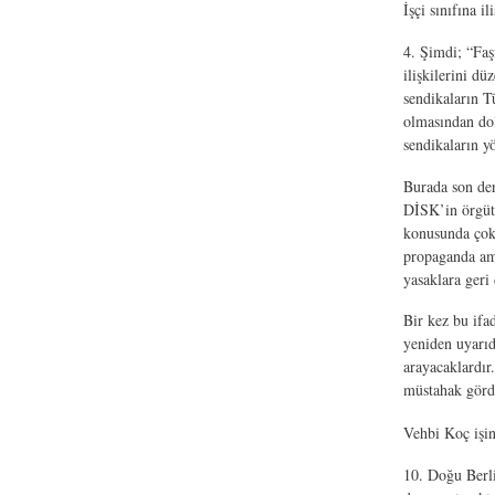
İşçi sınıfına 
4. Şimdi; “Faşi
ilişkilerini dü
sendikaların T
olmasından dol
sendikaların y
Burada son der
DİSK’in örgüts
konusunda çok a
propaganda ama
yasaklara geri
Bir kez bu ifa
yeniden uyarıd
arayacaklardır.
müstahak görd
Vehbi Koç işin
10. Doğu Berli