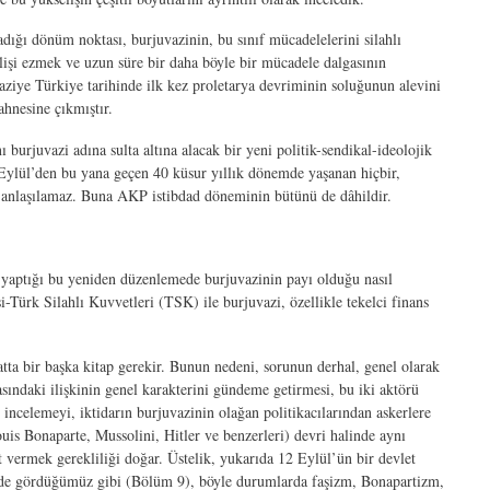
dığı dönüm noktası, burjuvazinin, bu sınıf mücadelelerini silahlı
işi ezmek ve uzun süre bir daha böyle bir mücadele dalgasının
ziye Türkiye tarihinde ilk kez proletarya devriminin soluğunun alevini
ahnesine çıkmıştır.
 burjuvazi adına sulta altına alacak bir yeni politik-sendikal-ideolojik
Eylül’den bu yana geçen 40 küsur yıllık dönemde yaşanan hiçbir,
 anlaşılamaz. Buna AKP istibdad döneminin bütünü de dâhildir.
yaptığı bu yeniden düzenlemede burjuvazinin payı olduğu nasıl
-Türk Silahlı Kuvvetleri (TSK) ile burjuvazi, özellikle tekelci finans
ta bir başka kitap gerekir. Bunun nedeni, sorunun derhal, genel olarak
arasındaki ilişkinin genel karakterini gündeme getirmesi, bu iki aktörü
incelemeyi, iktidarın burjuvazinin olağan politikacılarından askerlere
s Bonaparte, Mussolini, Hitler ve benzerleri) devri halinde aynı
ıt vermek gerekliliği doğar. Üstelik, yukarıda 12 Eylül’ün bir devlet
esinde gördüğümüz gibi (Bölüm 9), böyle durumlarda faşizm, Bonapartizm,