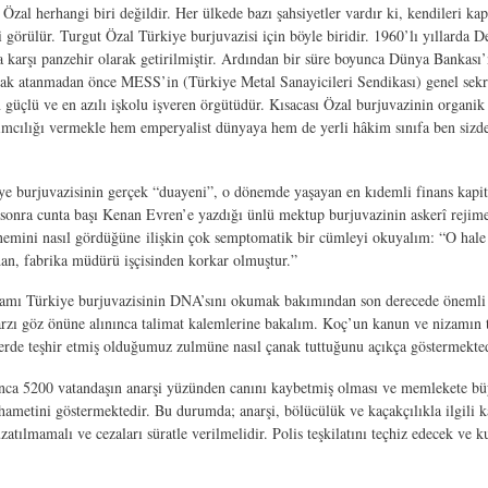
Özal herhangi biri değildir. Her ülkede bazı şahsiyetler vardır ki, kendileri ka
bi görülür. Turgut Özal Türkiye burjuvazisi için böyle biridir. 1960’lı yıllarda
a karşı panzehir olarak getirilmiştir. Ardından bir süre boyunca Dünya Banka
ak atanmadan önce MESS’in (Türkiye Metal Sanayicileri Sendikası) genel sekr
 güçlü ve en azılı işkolu işveren örgütüdür. Kısacası Özal burjuvazinin organi
mcılığı vermekle hem emperyalist dünyaya hem de yerli hâkim sınıfa ben sizd
iye burjuvazisinin gerçek “duayeni”, o dönemde yaşayan en kıdemli finans kapi
sonra cunta başı Kenan Evren’e yazdığı ünlü mektup burjuvazinin askerî rejim
emini nasıl gördüğüne
ilişkin çok semptomatik bir cümleyi okuyalım: “
O hale
n, fabrika müdürü işçisinden korkar olmuştur.”
ı Türkiye burjuvazisinin DNA’sını okumak bakımından son derecede önemli nokt
tarzı göz önüne alınınca talimat kalemlerine bakalım. Koç’un kanun ve nizamın
rde teşhir etmiş olduğumuz zulmüne nasıl çanak tuttuğunu açıkça göstermekted
unca 5200 vatandaşın anarşi yüzünden canını kaybetmiş olması ve memlekete bü
hametini göstermektedir. Bu durumda; anarşi, bölücülük ve kaçakçılıkla ilgili ka
atılmamalı ve cezaları süratle verilmelidir. Polis teşkilatını teçhiz edecek ve k