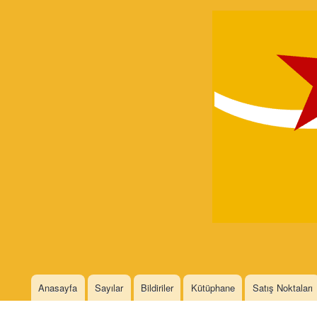
Devrimci
Marksizm
Languages
Anasayfa
Sayılar
Bildiriler
Kütüphane
Satış Noktaları
Main menu