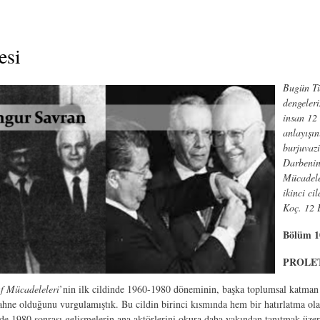
esi
Bugün Tür
dengeleri
insan 12 
anlayışın
burjuvazi
Darbenin 
Mücadele
ikinci ci
Koç. 12 E
Bölüm 1
PROLE
ıf Mücadeleleri
’nin ilk cildinde 1960-1980 döneminin, başka toplumsal katman v
sahne olduğunu vurgulamıştık. Bu cildin birinci kısmında hem bir hatırlatma ol
e 1980 sonrası gelişmelerin ana aktörlerini okura daha yakından tanıtmak üzere b