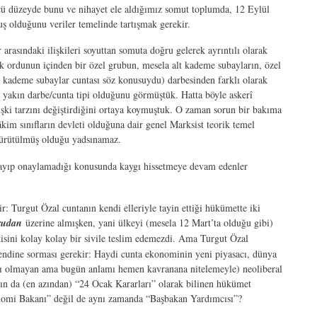
üncü düzeyde bunu ve nihayet ele aldığımız somut toplumda, 12 Eylül
muş olduğunu veriler temelinde tartışmak gerekir.
 arasındaki ilişkileri soyuttan somuta doğru gelerek ayrıntılı olarak
ik ordunun içinden bir özel grubun, mesela alt kademe subayların, özel
t kademe subaylar cuntası söz konusuydu) darbesinden farklı olarak
 yakın darbe/cunta tipi olduğunu görmüştük. Hatta böyle askerî
lişki tarzını değiştirdiğini ortaya koymuştuk. O zaman sorun bir bakıma
âkim sınıfların devleti olduğuna dair genel Marksist teorik temel
 yürütülmüş olduğu yadsınamaz.
ylayıp onaylamadığı konusunda kaygı hissetmeye devam edenler
: Turgut Özal cuntanın kendi elleriyle tayin ettiği hükümette iki
rudan
üzerine almışken, yani ülkeyi (mesela 12 Mart’ta olduğu gibi)
kisini kolay kolay bir sivile teslim edemezdi. Ama Turgut Özal
ndine sorması gerekir: Haydi cunta ekonominin yeni piyasacı, dünya
ası olmayan ama bugün anlamı hemen kavranana nitelemeyle) neoliberal
l’ın da (en azından) “24 Ocak Kararları” olarak bilinen hükümet
onomi Bakanı” değil de aynı zamanda “Başbakan Yardımcısı”?