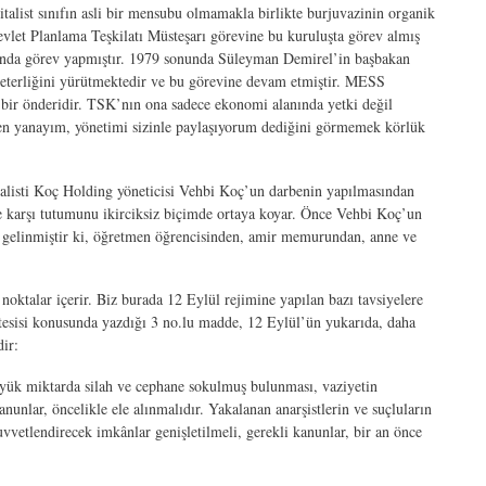
pitalist sınıfın asli bir mensubu olmamakla birlikte burjuvazinin organik
 Devlet Planlama Teşkilatı Müsteşarı görevine bu kuruluşta görev almış
sı’nda görev yapmıştır. 1979 sonunda Süleyman Demirel’in başbakan
eterliğini yürütmektedir ve bu görevine devam etmiştir. MESS
k bir önderidir. TSK’nın ona sadece ekonomi alanında yetki değil
en yanayım, yönetimi sizinle paylaşıyorum dediğini görmemek körlük
talisti Koç Holding yöneticisi Vehbi Koç’un darbenin yapılmasından
e karşı tutumunu ikirciksiz biçimde ortaya koyar. Önce Vehbi Koç’un
 gelinmiştir ki, öğretmen öğrencisinden, amir memurundan, anne ve
alar içerir. Biz burada 12 Eylül rejimine yapılan bazı tavsiyelere
 tesisi konusunda yazdığı 3 no.lu madde, 12 Eylül’ün yukarıda, daha
ir:
yük miktarda silah ve cephane sokulmuş bulunması, vaziyetin
nunlar, öncelikle ele alınmalıdır. Yakalanan anarşistlerin ve suçluların
uvvetlendirecek imkânlar genişletilmeli, gerekli kanunlar, bir an önce