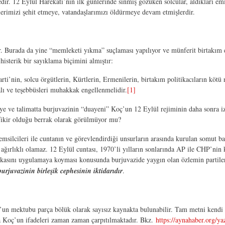
ir. 12 Eylül Harekâtı’nın ilk günlerinde sinmiş gözüken solcular, aldıkları em
slerimizi şehit etmeye, vatandaşlarımızı öldürmeye devam etmişlerdir.
r. Burada da yine “memleketi yıkma” suçlaması yapılıyor ve münferit birtakım e
histerik bir sayıklama biçimini almıştır:
i’nin, solcu örgütlerin, Kürtlerin, Ermenilerin, birtakım politikacıların kötü n
ı ve teşebbüsleri muhakkak engellenmelidir.
[1]
ye ve talimatta burjuvazinin “duayeni” Koç’un 12 Eylül rejiminin daha sonra iz
kir olduğu berrak olarak görülmüyor mu?
emsilcileri ile cuntanın ve görevlendirdiği unsurların arasında kurulan somut bağ
 ağırlıklı olamaz. 12 Eylül cuntası, 1970’li yılların sonlarında AP ile CHP’nin
kasını uygulamaya koyması konusunda burjuvazide yaygın olan özlemin partiler 
urjuvazinin birleşik cephesinin iktidarıdır
.
n mektubu parça bölük olarak sayısız kaynakta bulunabilir. Tam metni kendi
a Koç’un ifadeleri zaman zaman çarpıtılmaktadır. Bkz.
https://aynahaber.org/y