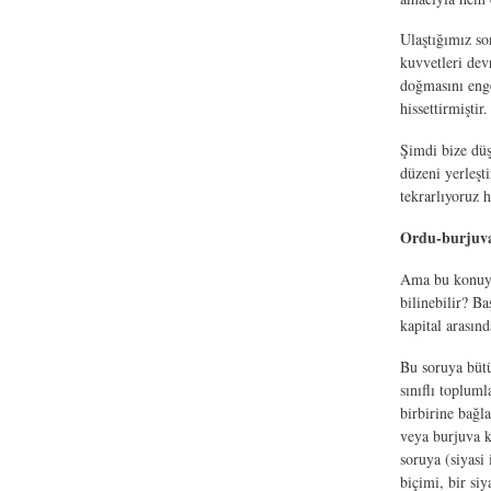
Ulaştığımız so
kuvvetleri dev
doğmasını enge
hissettirmişti
Şimdi bize düşe
düzeni yerleşt
tekrarlıyoruz 
Ordu-burjuvaz
Ama bu konuya 
bilinebilir? B
kapital arasınd
Bu soruya bütü
sınıflı topluml
birbirine bağl
veya burjuva k
soruya (siyasi 
biçimi, bir si