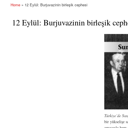
Home
» 12 Eylül: Burjuvazinin birleşik cephesi
You are here
12 Eylül: Burjuvazinin birleşik ceph
Türkiye’de Sın
bir yükselişe 
amacıyla hem d