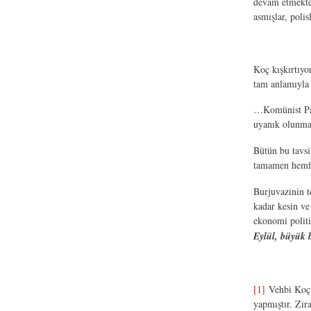
devam etmekted
asmışlar, poli
Koç kışkırtıyo
tam anlamıyla 
…Komünist Part
uyanık olunmal
Bütün bu tavsi
tamamen hemfi
Burjuvazinin t
kadar kesin ve
ekonomi politi
Eylül, büyük b
[1]
Vehbi Koç’u
yapmıştır. Zir