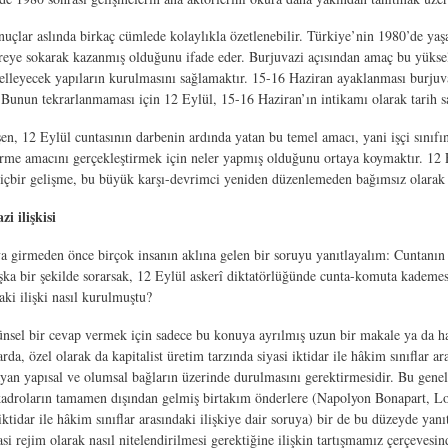
nuçlar aslında birkaç cümlede kolaylıkla özetlenebilir. Türkiye’nin 1980’de yaşa
reye sokarak kazanmış olduğunu ifade eder. Burjuvazi açısından amaç bu yüksel
lleyecek yapıların kurulmasını sağlamaktır. 15-16 Haziran ayaklanması burjuva
r. Bunun tekrarlanmaması için 12 Eylül, 15-16 Haziran’ın intikamı olarak tarih s
n, 12 Eylül cuntasının darbenin ardında yatan bu temel amacı, yani işçi sınıfını
irme amacını gerçekleştirmek için neler yapmış olduğunu ortaya koymaktır. 12 
hiçbir gelişme, bu büyük karşı-devrimci yeniden düzenlemeden bağımsız olarak
i ilişkisi
girmeden önce birçok insanın aklına gelen bir soruyu yanıtlayalım: Cuntanın 
aşka bir şekilde sorarsak, 12 Eylül askerî diktatörlüğünde cunta-komuta kademesi
aki ilişki nasıl kurulmuştu?
nsel bir cevap vermek için sadece bu konuya ayrılmış uzun bir makale ya da hat
arda, özel olarak da kapitalist üretim tarzında siyasi iktidar ile hâkim sınıflar 
ayan yapısal ve olumsal bağların üzerinde durulmasını gerektirmesidir. Bu genel 
adroların tamamen dışından gelmiş birtakım önderlere (Napolyon Bonapart, Loui
iktidar ile hâkim sınıflar arasındaki ilişkiye dair soruya) bir de bu düzeyde yan
yasi rejim olarak nasıl nitelendirilmesi gerektiğine ilişkin tartışmamız çerçev