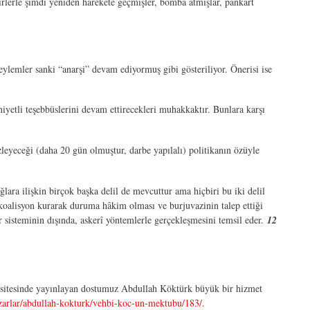
irlerle şimdi yeniden harekete geçmişler, bomba atmışlar, pankart
ylemler sanki “anarşi” devam ediyormuş gibi gösteriliyor. Önerisi ise
iyetli teşebbüslerini devam ettirecekleri muhakkaktır. Bunlara karşı
leyeceği (daha 20 gün olmuştur, darbe yapılalı) politikanın özüyle
lara ilişkin birçok başka delil de mevcuttur ama hiçbiri bu iki delil
 koalisyon kurarak duruma hâkim olması ve burjuvazinin talep ettiği
sisteminin dışında, askerî yöntemlerle gerçekleşmesini temsil eder.
12
 sitesinde yayınlayan dostumuz Abdullah Köktürk büyük bir hizmet
azarlar/abdullah-kokturk/vehbi-koc-un-mektubu/183/
.