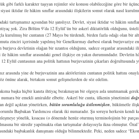
rlük gibi farklı karakter taşıyan rejimler söz konusu olabileceğine göre bir üç
siyasi iktidar ile hâkim sınıflar arasındaki ilişkilerin somut olarak nasıl kurul
daki tartışmamız açısından biz şanslıyız. Devlet, siyasi iktidar ve hâkim sınıflar
htiyaç yok. Zira Bölüm 9’da 12 Eylül’ün bir askerî diktatörlük olduğunu, üstel
la kurulmuş bir cuntanın (27 Mayıs bu türdendi, birden fazla odağı olan bir al
uta zinciri içerisinde yapılmış bir Genelkurmay darbesi olarak burjuvaziye en
in burjuva devletinin olağan bir uzantısı olduğunu, sadece organlar arasındaki i
i ile hâkim sınıflar arasındaki genel ilişkiye en yakın durumundadır. Devletin h
12 Eylül cuntasının ana politik hattının burjuvazinin çıkarları doğrultusunda
z arasında yine de burjuvazinin ana aktörlerinin cuntanın politik hattını ona
göz önüne alarak, birtakım somut gelişmelerden de söz edelim.
bakıma başka hiçbir kanıta ihtiyaç bırakmayan bir olguyu asla unutmamak gerekir
 numara bir emekli amiraldir elbette. Askerî bir cunta, ülkenin yönetimini
doğ
an değil açıktan yönetirken,
bütün sorumluluğu üstlenmişken
, hükümetle iliş
rumlu Başbakan Yardımcısı olarak iki numaradır. Şu soruyu herkesin kendi ke
nleşmeye yönelik, kısacası (o dönemde henüz oturmuş terminolojinin bir parç
ulmasına bir süredir yapılmakta olan tartışmalar dolayısıyla ikna olmuştur. Öza
asındaki başbakanlık danışmanı olduğu bilinmektedir. Peki, neden sadece “Ek