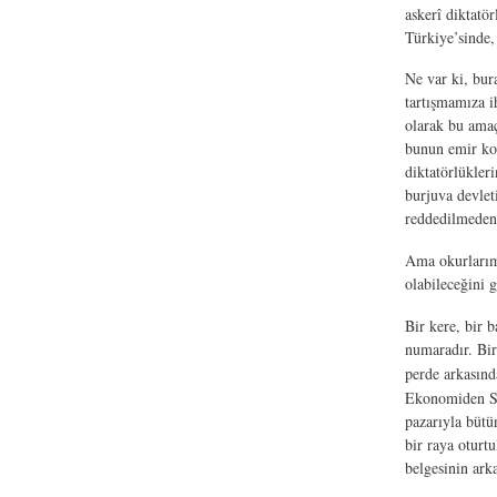
askerî diktatö
Türkiye’sinde, 
Ne var ki, bura
tartışmamıza i
olarak bu amaç
bunun emir kom
diktatörlükler
burjuva devlet
reddedilmeden 
Ama okurlarımı
olabileceğini 
Bir kere, bir 
numaradır. Bir
perde arkasınd
Ekonomiden So
pazarıyla bütü
bir raya oturt
belgesinin ark