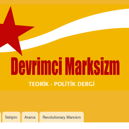
Skip to
main
content
İletişim
Arama
Revolutionary Marxism