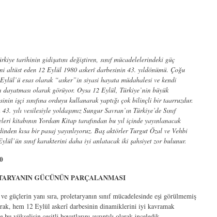
kiye tarihinin gidişatını değiştiren, sınıf mücadelelerindeki güç
ni altüst eden 12 Eylül 1980 askerî darbesinin 43. yıldönümü. Çoğu
Eylül’ü esas olarak “asker”in siyasi hayata müdahalesi ve kendi
ı dayatması olarak görüyor. Oysa 12 Eylül, Türkiye’nin büyük
sinin işçi sınıfına orduyu kullanarak yaptığı çok bilinçli bir taarruzdur.
43. yılı vesilesiyle yoldaşımız Sungur Savran’ın Türkiye’de Sınıf
leri kitabının Yordam Kitap tarafından bu yıl içinde yayınlanacak
ldinden kısa bir pasaj yayınlıyoruz. Baş aktörler Turgut Özal ve Vehbi
ylül’ün sınıf karakterini daha iyi anlatacak iki şahsiyet zor bulunur.
0
TARYANIN GÜCÜNÜN PARÇALANMASI
e güçlerin yanı sıra, proletaryanın sınıf mücadelesinde eşi görülmemiş
arak, hem 12 Eylül askerî darbesinin dinamiklerini iyi kavramak
u yükselişin çeşitli boyutlarını ayrıntılı olarak inceledik.