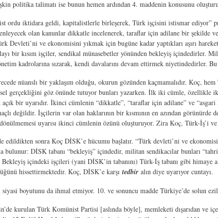
ilişkin politika talimatı ise bunun hemen ardından 4. maddenin konusunu oluşturu
st ordu iktidara geldi, kapitalistlerle birleşerek, Türk işçisini istismar ediyor” 
zenleyecek olan kanunlar dikkatle incelenerek, taraflar için adilane bir şekilde v
ürk Devleti’ni ve ekonomisini yıkmak için bugüne kadar yaptıkları aşırı hareke
ayı bir kısım işçiler, sendikal münasebetler yönünden bekleyiş içindedirler. Mili
önetim kadrolarına sızarak, kendi davalarını devam ettirmek niyetindedirler. Bu 
ecede nüanslı bir yaklaşım olduğu, okurun gözünden kaçmamalıdır. Koç, hem T
el gerçekliğini göz önünde tutuyor bunları yazarken. İlk iki cümle, özellikle iki
çık bir uyarıdır. İkinci cümlenin “dikkatle”, “taraflar için adilane” ve “asgari 
çlı değildir. İşçilerin var olan haklarının bir kısmının en azından görünürde d
 dönülmemesi uyarısı ikinci cümlenin özünü oluşturuyor. Zira Koç, Türk-İş’i ve
de edildikten sonra Koç DİSK’e hücumu başlatır. “Türk devleti’ni ve ekonomisi
a bulunur: DİSK tabanı “bekleyiş” içindedir, militan sendikacılar bunları “tahri
 Bekleyiş içindeki işçileri (yani DİSK’in tabanını) Türk-İş tabanı gibi himaye al
üğünü hissettirmektedir. Koç, DİSK’e karşı
tedbir
alın diye uyarıyor cuntayı.
 siyasi boyutunu da ihmal etmiyor. 10. ve sonuncu madde Türkiye’de solun ezilm
n’de kurulan Türk Komünist Partisi [aslında böyle], memleketi dışarıdan ve içe