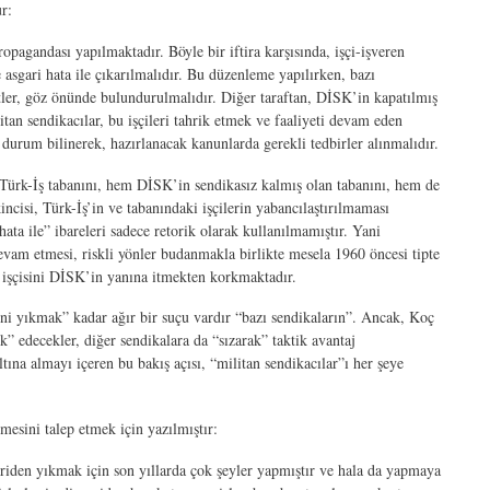
r:
propagandası yapılmaktadır. Böyle bir iftira karşısında, işçi-işveren
e asgari hata ile çıkarılmalıdır. Bu düzenleme yapılırken, bazı
tler, göz önünde bulundurulmalıdır. Diğer taraftan, DİSK’in kapatılmış
tan sendikacılar, bu işçileri tahrik etmek ve faaliyeti devam eden
durum bilinerek, hazırlanacak kanunlarda gerekli tedbirler alınmalıdır.
ürk-İş tabanını, hem DİSK’in sendikasız kalmış olan tabanını, hem de
ncisi, Türk-İş’in ve tabanındaki işçilerin yabancılaştırılmaması
hata ile” ibareleri sadece retorik olarak kullanılmamıştır. Yani
evam etmesi, riskli yönler budanmakla birlikte mesela 1960 öncesi tipte
 işçisini DİSK’in yanına itmekten korkmaktadır.
ni yıkmak” kadar ağır bir suçu vardır “bazı sendikaların”. Ancak, Koç
k” edecekler, diğer sendikalara da “sızarak” taktik avantaj
tına almayı içeren bu bakış açısı, “militan sendikacılar”ı her şeye
esini talep etmek için yazılmıştır:
riden yıkmak için son yıllarda çok şeyler yapmıştır ve hala da yapmaya