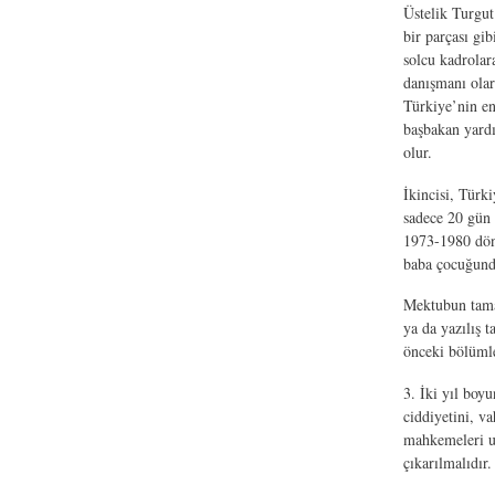
Üstelik Turgut 
bir parçası gi
solcu kadrolar
danışmanı olar
Türkiye’nin en
başbakan yardı
olur.
İkincisi, Türk
sadece 20 gün 
1973-1980 dön
baba çocuğunda
Mektubun tamam
ya da yazılış 
önceki bölümle
3. İki yıl boy
ciddiyetini, va
mahkemeleri uz
çıkarılmalıdır.