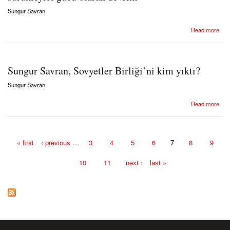
Sungur Savran
about Sungur Savran, Modern Ortadoğu tarihinin sürükleyici gücü olarak devrim
Read more
Sungur Savran, Sovyetler Birliği’ni kim yıktı?
Sungur Savran
about Sungur Savran, Sovyetler Birliği’ni kim yıktı?
Read more
« first
‹ previous
…
3
4
5
6
7
8
9
Pages
10
11
next ›
last »