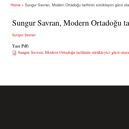
Home
» Sungur Savran, Modern Ortadoğu tarihinin sürükleyici gücü ol
You are here
Sungur Savran, Modern Ortadoğu tar
Sungur Savran
Yazı Pdf:
Sungur Savran, Modern Ortadoğu tarihinin sürükleyici gücü olar