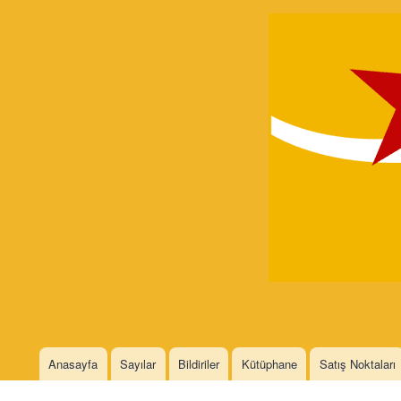
Devrimci
Marksizm
Languages
Anasayfa
Sayılar
Bildiriler
Kütüphane
Satış Noktaları
Main menu