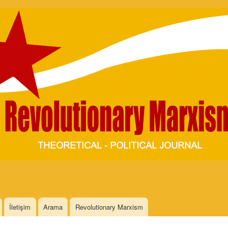
Skip to
main
content
İletişim
Arama
Revolutionary Marxism