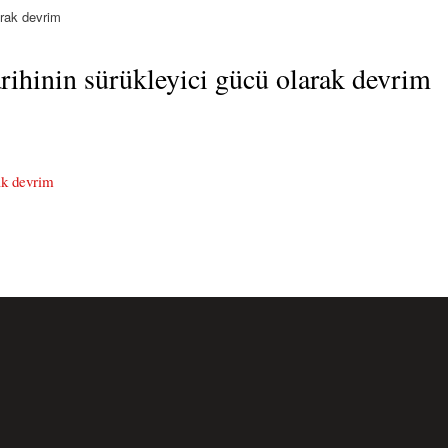
arak devrim
ihinin sürükleyici gücü olarak devrim
ak devrim