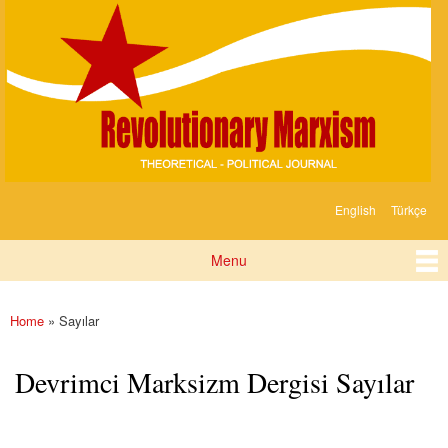
Devrimci
Skip to
Marksizm
main
content
English
Türkçe
Languages
Menu
Main menu
Home
» Sayılar
You are here
Devrimci Marksizm Dergisi Sayılar