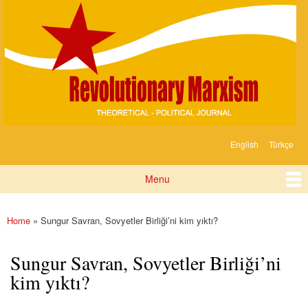
Devrimci
Skip to
Marksizm
main
content
English
Türkçe
Languages
Menu
Main menu
Home
» Sungur Savran, Sovyetler Birliği’ni kim yıktı?
You are here
Sungur Savran, Sovyetler Birliği’ni
kim yıktı?