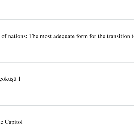
of nations: The most adequate form for the transition 
e form for the transition to socialism
 çöküşü 1
e Capitol