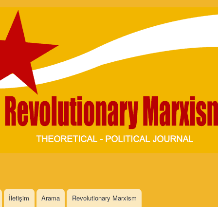
Skip to
main
content
İletişim
Arama
Revolutionary Marxism