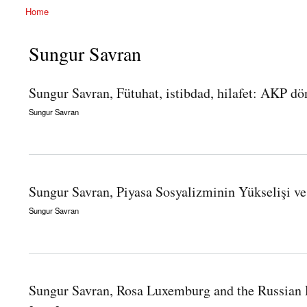
Home
You are here
Sungur Savran
Sungur Savran, Fütuhat, istibdad, hilafet: AKP d
Sungur Savran
about Sungur Savran, Fütuhat, istibdad, hilafet: AKP döneminde toplumsal mücadelel
Sungur Savran, Piyasa Sosyalizminin Yükselişi v
Sungur Savran
about Sungur Savran, Piyasa Sosyalizminin Yükselişi ve Düşüşü 2
Sungur Savran, Rosa Luxemburg and the Russian 