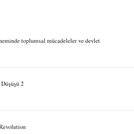
öneminde toplumsal mücadeleler ve devlet
er ve devlet
e Düşüşü 2
Revolution