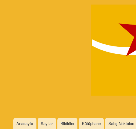
Devrimci
Marksizm
Languages
Anasayfa
Sayılar
Bildiriler
Kütüphane
Satış Noktaları
Main menu