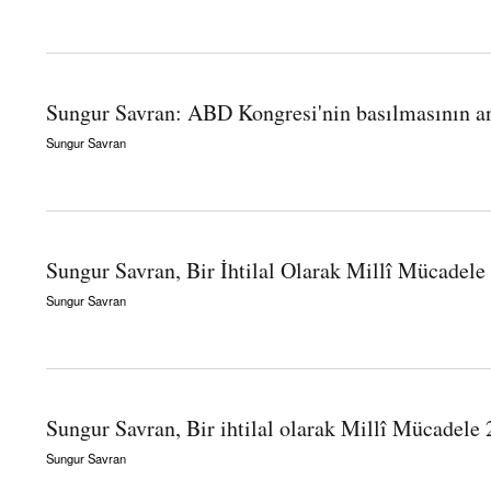
about Sungur Savran: The meaning of the storming of the Capitol
Sungur Savran: ABD Kongresi'nin basılmasının a
Sungur Savran
about Sungur Savran: ABD Kongresi'nin basılmasının anlamı
Sungur Savran, Bir İhtilal Olarak Millî Mücadele
Sungur Savran
about Sungur Savran, Bir İhtilal Olarak Millî Mücadele 3: Mustafa Suphi'leri Kim Öl
Sungur Savran, Bir ihtilal olarak Millî Mücadele
Sungur Savran