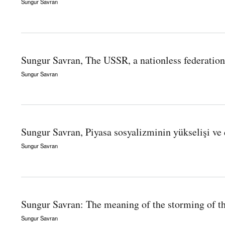
Sungur Savran
about Sungur Savran, Rosa Luxemburg and the Russian Revolution
Sungur Savran, The USSR, a nationless federation 
Sungur Savran
about Sungur Savran, The USSR, a nationless federation of nations: The most adequat
Sungur Savran, Piyasa sosyalizminin yükselişi ve
Sungur Savran
about Sungur Savran, Piyasa sosyalizminin yükselişi ve çöküşü 1
Sungur Savran: The meaning of the storming of th
Sungur Savran