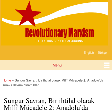
Devrimci
Skip to
Marksizm
main
content
English
Türkçe
Languages
Menu
Main menu
Home
» Sungur Savran, Bir ihtilal olarak Millî Mücadele 2: Anadolu’da
You are here
sürekli devrim dinamikleri
Sungur Savran, Bir ihtilal olarak
Millî Mücadele 2: Anadolu’da