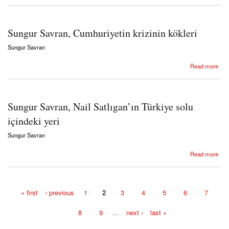
Sungur Savran, Cumhuriyetin krizinin kökleri
Sungur Savran
about Sungur Savran, Cumhuriyetin krizinin kökleri
Read more
Sungur Savran, Nail Satlıgan’ın Türkiye solu
içindeki yeri
Sungur Savran
about Sungur Savran, Nail Satlıgan’ın Türkiye solu içindeki yeri
Read more
« first
‹ previous
1
2
3
4
5
6
7
Pages
8
9
…
next ›
last »