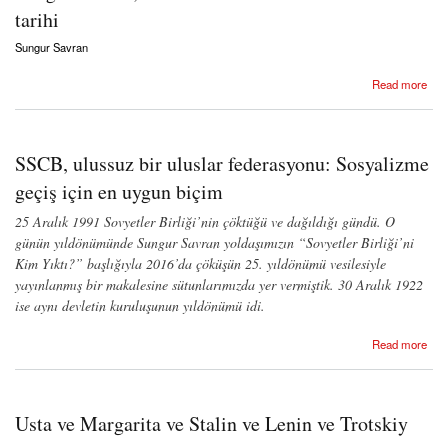
tarihi
Sungur Savran
about Sungur Savran, "Serhildana Kobanê"nin sahici tarihi
Read more
SSCB, ulussuz bir uluslar federasyonu: Sosyalizme
geçiş için en uygun biçim
25 Aralık 1991 Sovyetler Birliği’nin çöktüğü ve dağıldığı gündü. O
günün yıldönümünde Sungur Savran yoldaşımızın “Sovyetler Birliği’ni
Kim Yıktı?” başlığıyla 2016’da çöküşün 25. yıldönümü vesilesiyle
yayınlanmış bir makalesine sütunlarımızda yer vermiştik. 30 Aralık 1922
ise aynı devletin kuruluşunun yıldönümü idi.
about SSCB, ulussuz bir uluslar federasyonu: Sosyalizme geçiş için en uygun biçim
Read more
Usta ve Margarita ve Stalin ve Lenin ve Trotskiy