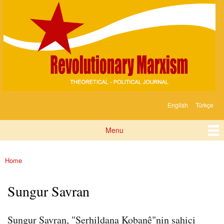
Devrimci
Skip to
Marksizm
main
content
English
Türkçe
Languages
Menu
Main menu
Home
You are here
Sungur Savran
Sungur Savran, "Serhildana Kobanê"nin sahici