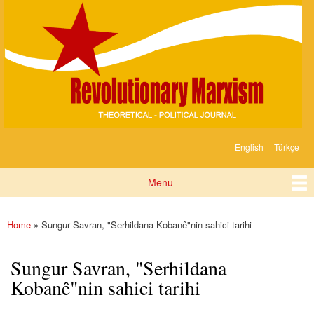
Devrimci
Skip to
Marksizm
main
content
English
Türkçe
Languages
Menu
Main menu
Home
» Sungur Savran, "Serhildana Kobanê"nin sahici tarihi
You are here
Sungur Savran, "Serhildana
Kobanê"nin sahici tarihi