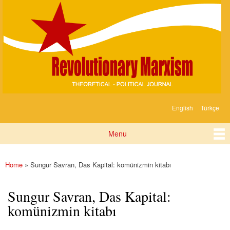
Devrimci
Skip to
Marksizm
main
content
English
Türkçe
Languages
Menu
Main menu
Home
» Sungur Savran, Das Kapital: komünizmin kitabı
You are here
Sungur Savran, Das Kapital:
komünizmin kitabı