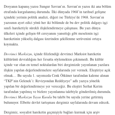
Dosyanın kapanış yazısı Sungur Savran’ın. Savran’ın yazısı iki ana bölüm
etrafında kurgulanmış durumda. İlki dünyada 1968’in tarihsel gelişme
içindeki yerinin politik analizi, diğeri ise Türkiye’de 1968. Savran’ın
yazısının ayırt edici yönü her iki bölümde de bu dev politik dalgayı işçi
sınıfı hareketiyle sürekli ilişkilendirmeye çalışması. Bu yazı dünya
ülkeleri içinde gelişen 68 cereyanını yansıttığı gibi meselenin işçi
hareketinin yükseliş dalgası üzerinden şekillenme serüvenini ortaya
koymakta.
Devrimci Marksizm
, içinde filizlendiği devrimci Marksist hareketin
kültürünü devraldığını her fırsatta söylemekten çekinmedi. Bu kültür
içinde var olan en temel noktalardan biri dergimizde yayınlanan yazılara
ilişkin yapılan değerlendirmelere sayfalarında yer vermek. Eleştiriye açık
olmak… Bu sayıda 1. sayımızda Cenk Ötküner tarafından kaleme alınan
“TKP’nin Gelenek’i: Revizyondan Reddiyeye” adlı yazıya yönelik
yapılan bir değerlendirmeye yer vereceğiz. Bu eleştiri Serhat Kerim
tarafından yapılmış ve bizlere yayınlanma talebiyle gönderilmiş durumda.
Devrimci Marksizm Yayın Kurulu
bu talebi bu sayıda yerine getirmiş
bulunuyor. Elbette devlet tartışması dergimiz sayfalarında devam edecek.
Dergimiz, sosyalist hareketin geçmişiyle bağları kurmak için arşiv