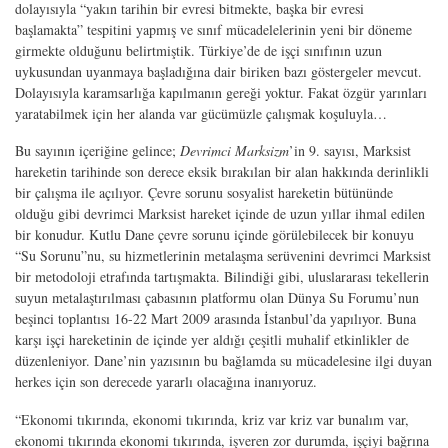
dolayısıyla “yakın tarihin bir evresi bitmekte, başka bir evresi
başlamakta” tespitini yapmış ve sınıf mücadelelerinin yeni bir döneme
girmekte olduğunu belirtmiştik. Türkiye’de de işçi sınıfının uzun
uykusundan uyanmaya başladığına dair biriken bazı göstergeler mevcut.
Dolayısıyla karamsarlığa kapılmanın gereği yoktur. Fakat özgür yarınları
yaratabilmek için her alanda var gücümüzle çalışmak koşuluyla…
Bu sayının içeriğine gelince;
Devrimci Marksizm
’in 9. sayısı, Marksist
hareketin tarihinde son derece eksik bırakılan bir alan hakkında derinlikli
bir çalışma ile açılıyor. Çevre sorunu sosyalist hareketin bütününde
olduğu gibi devrimci Marksist hareket içinde de uzun yıllar ihmal edilen
bir konudur. Kutlu Dane çevre sorunu içinde görülebilecek bir konuyu
“Su Sorunu”nu, su hizmetlerinin metalaşma serüvenini devrimci Marksist
bir metodoloji etrafında tartışmakta. Bilindiği gibi, uluslararası tekellerin
suyun metalaştırılması çabasının platformu olan Dünya Su Forumu’nun
beşinci toplantısı 16-22 Mart 2009 arasında İstanbul’da yapılıyor. Buna
karşı işçi hareketinin de içinde yer aldığı çeşitli muhalif etkinlikler de
düzenleniyor. Dane’nin yazısının bu bağlamda su mücadelesine ilgi duyan
herkes için son derecede yararlı olacağına inanıyoruz.
“Ekonomi tıkırında, ekonomi tıkırında, kriz var kriz var bunalım var,
ekonomi tıkırında ekonomi tıkırında, işveren zor durumda, işçiyi bağrına