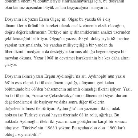
dönemin önemi yıldönümleriyle sınırlanamayacağı için, bu dosyanın
okurlarımız açısından büyük anlam taşıyacağına inanıyoruz.
Dosyanın ilk yazısı Ersen Olgaç’ın. Olgaç bu yazıda 68’i dış
dinamiklerin ürünü bir hareket olarak analiz etmenin eksik olacağını,
doğru değerlendirmenin Türkiye’nin iç dinamiklerinin analizi üzerinden
şekilleneceğini belirtiyor. Olgaç’ın yazısı, 40.yılı dolayısıyla 68 üzerine
yapılan tartışmalarda, bir yandan milliyetçiliğin bir yandan da
liberalizmin medyanın da desteğiyle kurmuş olduğu hegemonyaya bir
meydan okuma. Yazar 1968’in devrimci karakterinin bir kez daha altını
çiziyor.
Dosyanın ikinci yazısı Ergun Aydınoğlu’na ait. Aydınoğlu’nun yazısı
68’in esas olarak iki ülkede önem taşıdığı, dünyanın geri kalan
bölümünde bir 68’den bahsetmenin anlamlı olmadığı fikrini işliyor. Yazı,
bu iki ülkenin, Fransa ve Çekoslovakya’nın o dönemdeki siyasi durum
değerlendirmesi ile başlıyor ve daha sonra diğer ülkelerin
değerlendirilmesi ile sürüyor. Aydınoğlu’nun yazısının ikinci odak
noktası ise Türkiye siyasal hayatı üzerinde 68’in rolü, ağırlığı. Bu
noktada Aydınoğlu, öteki iki yazarımızın görüşlerine karşıt bir sonuca
ulaşıyor: “Türkiye’nin ‘1968’i yoktur. Bu açıdan olsa olsa ‘1960’lar’ı
olduğu söylenebilir.”