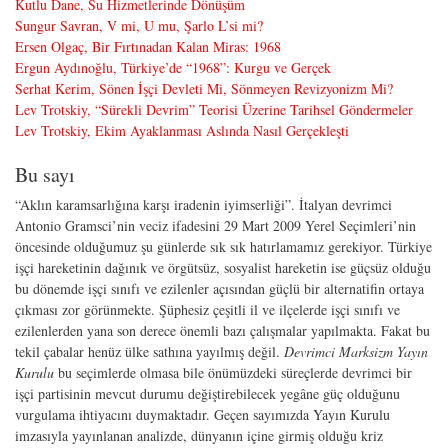
Kutlu Dane, Su Hizmetlerinde Dönüşüm
Sungur Savran, V mi, U mu, Şarlo L’si mi?
Ersen Olgaç, Bir Fırtınadan Kalan Miras: 1968
Ergun Aydınoğlu, Türkiye’de “1968”: Kurgu ve Gerçek
Serhat Kerim, Sönen İşçi Devleti Mi, Sönmeyen Revizyonizm Mi?
Lev Trotskiy, “Sürekli Devrim” Teorisi Üzerine Tarihsel Göndermeler
Lev Trotskiy, Ekim Ayaklanması Aslında Nasıl Gerçekleşti
Bu sayı
“Aklın karamsarlığına karşı iradenin iyimserliği”. İtalyan devrimci
Antonio Gramsci’nin veciz ifadesini 29 Mart 2009 Yerel Seçimleri’nin
öncesinde olduğumuz şu günlerde sık sık hatırlamamız gerekiyor. Türkiye
işçi hareketinin dağınık ve örgütsüz, sosyalist hareketin ise güçsüz olduğu
bu dönemde işçi sınıfı ve ezilenler açısından güçlü bir alternatifin ortaya
çıkması zor görünmekte. Şüphesiz çeşitli il ve ilçelerde işçi sınıfı ve
ezilenlerden yana son derece önemli bazı çalışmalar yapılmakta. Fakat bu
tekil çabalar henüz ülke sathına yayılmış değil.
Devrimci Marksizm Yayın
Kurulu
bu seçimlerde olmasa bile önümüzdeki süreçlerde devrimci bir
işçi partisinin mevcut durumu değiştirebilecek yegâne güç olduğunu
vurgulama ihtiyacını duymaktadır. Geçen sayımızda Yayın Kurulu
imzasıyla yayınlanan analizde, dünyanın içine girmiş olduğu kriz