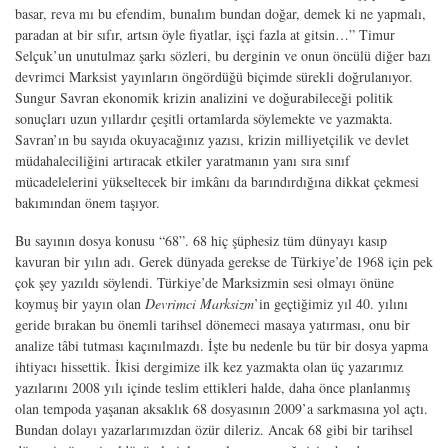
basar, reva mı bu efendim, bunalım bundan doğar, demek ki ne yapmalı,
paradan at bir sıfır, artsın öyle fiyatlar, işçi fazla at gitsin…” Timur
Selçuk’un unutulmaz şarkı sözleri, bu derginin ve onun öncülü diğer bazı
devrimci Marksist yayınların öngördüğü biçimde sürekli doğrulanıyor.
Sungur Savran ekonomik krizin analizini ve doğurabileceği politik
sonuçları uzun yıllardır çeşitli ortamlarda söylemekte ve yazmakta.
Savran’ın bu sayıda okuyacağınız yazısı, krizin milliyetçilik ve devlet
müdahaleciliğini artıracak etkiler yaratmanın yanı sıra sınıf
mücadelelerini yükseltecek bir imkânı da barındırdığına dikkat çekmesi
bakımından önem taşıyor.
Bu sayının dosya konusu “68”. 68 hiç şüphesiz tüm dünyayı kasıp
kavuran bir yılın adı. Gerek dünyada gerekse de Türkiye’de 1968 için pek
çok şey yazıldı söylendi. Türkiye’de Marksizmin sesi olmayı önüne
koymuş bir yayın olan
Devrimci Marksizm
’in geçtiğimiz yıl 40. yılını
geride bırakan bu önemli tarihsel dönemeci masaya yatırması, onu bir
analize tâbi tutması kaçınılmazdı. İşte bu nedenle bu tür bir dosya yapma
ihtiyacı hissettik. İkisi dergimize ilk kez yazmakta olan üç yazarımız
yazılarını 2008 yılı içinde teslim ettikleri halde, daha önce planlanmış
olan tempoda yaşanan aksaklık 68 dosyasının 2009’a sarkmasına yol açtı.
Bundan dolayı yazarlarımızdan özür dileriz. Ancak 68 gibi bir tarihsel