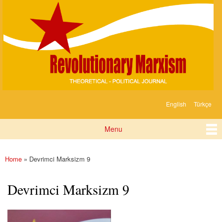
Devrimci
Skip to
Marksizm
main
content
English
Türkçe
Languages
Menu
Main menu
Home
» Devrimci Marksizm 9
You are here
Devrimci Marksizm 9