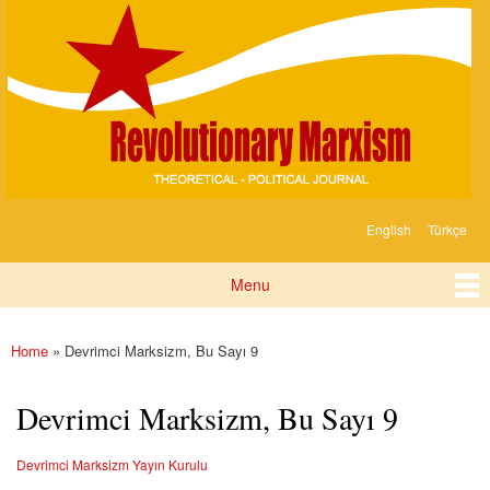
Devrimci
Skip to
Marksizm
main
content
English
Türkçe
Languages
Menu
Main menu
Home
» Devrimci Marksizm, Bu Sayı 9
You are here
Devrimci Marksizm, Bu Sayı 9
Devrimci Marksizm Yayın Kurulu