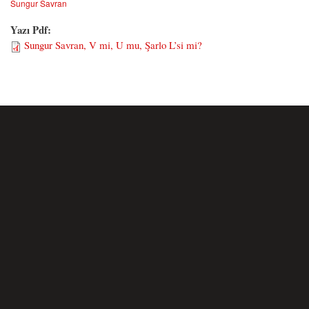
Sungur Savran
Yazı Pdf:
Sungur Savran, V mi, U mu, Şarlo L’si mi?