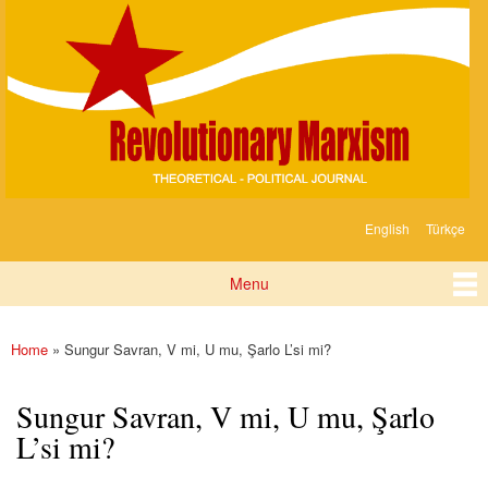
Devrimci
Skip to
Marksizm
main
content
English
Türkçe
Languages
Menu
Main menu
Home
» Sungur Savran, V mi, U mu, Şarlo L’si mi?
You are here
Sungur Savran, V mi, U mu, Şarlo
L’si mi?