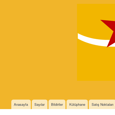
Devrimci
Marksizm
Languages
Anasayfa
Sayılar
Bildiriler
Kütüphane
Satış Noktaları
Main menu