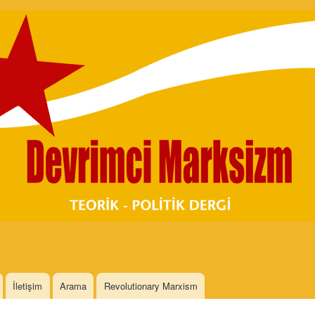
Skip to
main
content
İletişim
Arama
Revolutionary Marxism