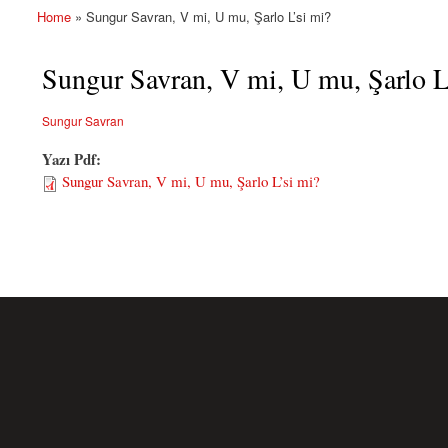
Home
» Sungur Savran, V mi, U mu, Şarlo L’si mi?
You are here
Sungur Savran, V mi, U mu, Şarlo L
Sungur Savran
Yazı Pdf:
Sungur Savran, V mi, U mu, Şarlo L’si mi?