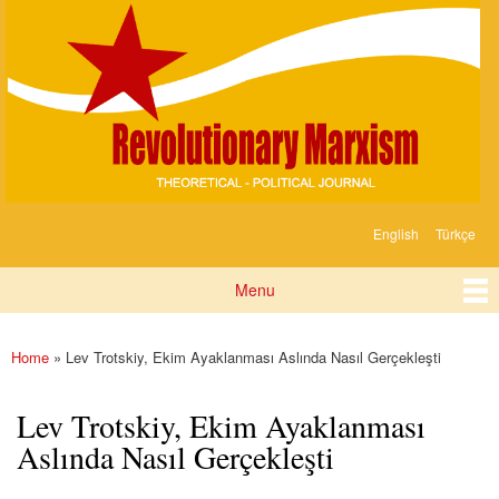
Devrimci
Skip to
Marksizm
main
content
English
Türkçe
Languages
Menu
Main menu
Home
» Lev Trotskiy, Ekim Ayaklanması Aslında Nasıl Gerçekleşti
You are here
Lev Trotskiy, Ekim Ayaklanması
Aslında Nasıl Gerçekleşti