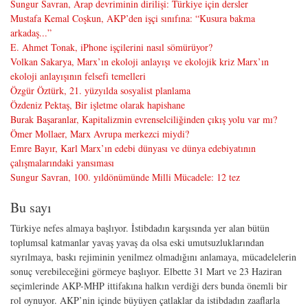
Sungur Savran, Arap devriminin dirilişi: Türkiye için dersler
Mustafa Kemal Coşkun, AKP’den işçi sınıfına: “Kusura bakma
arkadaş...”
E. Ahmet Tonak, iPhone işçilerini nasıl sömürüyor?
Volkan Sakarya, Marx’ın ekoloji anlayışı ve ekolojik kriz Marx’ın
ekoloji anlayışının felsefi temelleri
Özgür Öztürk, 21. yüzyılda sosyalist planlama
Özdeniz Pektaş, Bir işletme olarak hapishane
Burak Başaranlar, Kapitalizmin evrenselciliğinden çıkış yolu var mı?
Ömer Mollaer, Marx Avrupa merkezci miydi?
Emre Bayır, Karl Marx’ın edebi dünyası ve dünya edebiyatının
çalışmalarındaki yansıması
Sungur Savran, 100. yıldönümünde Milli Mücadele: 12 tez
Bu sayı
Türkiye nefes almaya başlıyor. İstibdadın karşısında yer alan bütün
toplumsal katmanlar yavaş yavaş da olsa eski umutsuzluklarından
sıyrılmaya, baskı rejiminin yenilmez olmadığını anlamaya, mücadelelerin
sonuç verebileceğini görmeye başlıyor. Elbette 31 Mart ve 23 Haziran
seçimlerinde AKP-MHP ittifakına halkın verdiği ders bunda önemli bir
rol oynuyor. AKP’nin içinde büyüyen çatlaklar da istibdadın zaaflarla