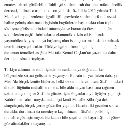
emaresi olarak görülebilir. Tabii işçi sınıfının ruh durumu, mücadelecilik
derecesi, bilinci, esas olarak, son yıllarda, özellikle 2015 yılında Türk-
Metal’e karşı düzenlenen işgalli fiili grevlerde sınıfın öncü müfrezesi
haline gelmiş olan metal işçisinin bugünlerde başlamakta olan toplu
sözleşme görüşmelerindeki tutumuyla ve bunun da ötesinde, bütün
sektörlerden çeşitli fabrikalarda ekonomik krizin etkisi altında
yaşanabilecek, yaşanmaya başlamış olan işten çıkartmalarda takınılacak
tavırla ortaya çıkacaktır. Türkiye işçi sınıfının bugün içinde bulunduğu
durumun temelleri aşağıda Mustafa Kemal Coşkun’un yazısında daha
derinlemesine tartışılıyor.
Türkiye adımını tereddüt içinde bir canlanmaya doğru atarken
bölgemizde sarsıcı gelişmeler yaşanıyor. Bu satırlar yazılırken daha yeni
Mısır’da birçok kentte binlerce, belki de on binlerce insan, Sisi’nin askeri
diktatörlüğünün muhaliflere nefes bile aldırmayan baskısına rağmen
sokaklara çıkmış ve Sisi’nin gitmesi için sloganlarla yürüyüşler yapmıştı.
Kahire’nin Tahrir meydanından işçi kenti Mahalle Kübra’ya dek
simgeleşmiş birçok yerde gösteriler yapıldı. Hareket iki geceden sonra
duruldu, durulması da neredeyse kaçınılmazdı. Sisi’nin polisi hiçbir
muhalife göz açtırmıyor. Bu kadarı bile şaşırtıcı bir başarı. Şimdi görev
göz altındakilerle dayanışma.