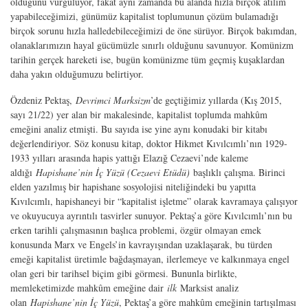
olduğunu vurguluyor, fakat aynı zamanda bu alanda hızla birçok atılım
yapabileceğimizi, günümüz kapitalist toplumunun çözüm bulamadığı
birçok sorunu hızla halledebileceğimizi de öne sürüyor. Birçok bakımdan,
olanaklarımızın hayal gücümüzle sınırlı olduğunu savunuyor. Komünizm
tarihin gerçek hareketi ise, bugün komünizme tüm geçmiş kuşaklardan
daha yakın olduğumuzu belirtiyor.
Özdeniz Pektaş,
Devrimci Marksizm
’de geçtiğimiz yıllarda (Kış 2015,
sayı 21/22) yer alan bir makalesinde, kapitalist toplumda mahkûm
emeğini analiz etmişti. Bu sayıda ise yine aynı konudaki bir kitabı
değerlendiriyor. Söz konusu kitap, doktor Hikmet Kıvılcımlı’nın 1929-
1933 yılları arasında hapis yattığı Elazığ Cezaevi’nde kaleme
aldığı
Hapishane’nin İç Yüzü (Cezaevi Etüdü)
başlıklı çalışma. Birinci
elden yazılmış bir hapishane sosyolojisi niteliğindeki bu yapıtta
Kıvılcımlı, hapishaneyi bir “kapitalist işletme” olarak kavramaya çalışıyor
ve okuyucuya ayrıntılı tasvirler sunuyor. Pektaş’a göre Kıvılcımlı’nın bu
erken tarihli çalışmasının başlıca problemi, özgür olmayan emek
konusunda Marx ve Engels’in kavrayışından uzaklaşarak, bu türden
emeği kapitalist üretimle bağdaşmayan, ilerlemeye ve kalkınmaya engel
olan geri bir tarihsel biçim gibi görmesi. Bununla birlikte,
memleketimizde mahkûm emeğine dair
ilk
Marksist analiz
olan
Hapishane’nin İç Yüzü
, Pektaş’a göre mahkûm emeğinin tartışılması