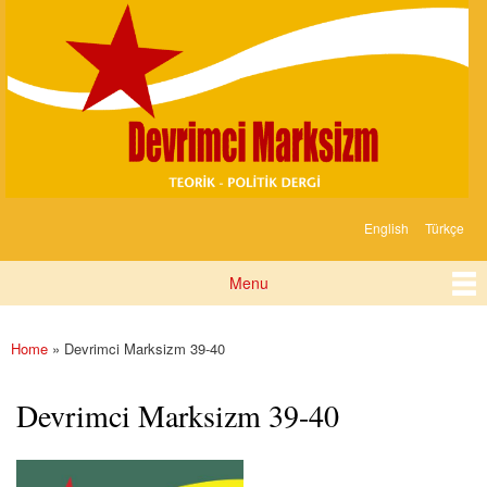
Devrimci
Skip to
Marksizm
main
content
English
Türkçe
Languages
Menu
Main menu
Home
» Devrimci Marksizm 39-40
You are here
Devrimci Marksizm 39-40