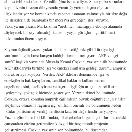
alması tehlikesi olarak söz edildiğine işaret ediyor. Sakarya bu sorunları
kapitalizmin insanın dünyasında yarattığı yabancılaşma olgusu ile
ilişkilendiriyor ve komünizmde yabancılaşmanın aşılmasıyla birlikte doğa
ile ilişkilerin de bambaşka bir mecraya gireceğini ileri sürüyor.
Sakarya’nın yazısı, Marksizmin “üretimci” mantığıyla ekoloji alanında
söyleyecek bir şeyi olmadığı kanısını yayan görüşlerin çürütülmesi
bakımından önem taşıyor.
Sayının üçüncü yazısı, yukarıda da bahsettiğimiz gibi Türkiye işçi
sınıfının bugün karşı karşıya kaldığı durumu tartışıyor. “AKP ve işçi
sınıfı” başlıklı yazısında Mustafa Kemal Coşkun, yazısının ilk bölümünde
AKP iktidarıyla birlikte işçi ve emekçi sınıfların geldiği durumu ampirik
olarak ortaya koyuyor. Veriler, AKP iktidarı döneminde işçi ve
emekçilerin hak kayıplarını, sendikal hakların kullanılmasının
engellenmesini, özelleştirme ve taşeron işçiliğin artışını, sürekli artan
işçileşmeyi çok açık biçimde gösteriyor. Yazının ikinci bölümünde
Coşkun, ortaya konulan ampirik eğilimlerin büyük çoğunluğunun sınıfın
aleyhinde olmasına rağmen işçi sınıfının önemli bir bölümünün neden
iktidar partisine oy verdiğine ilişkin kısa bir değerlendirme yapıyor.
Yazara göre buradaki kilit nokta, tikel çıkarlarla genel çıkarlar arasındaki
çatışmalara çözüm getirebilecek özgül bir hegemonik projenin
geliştirilmesi. Coşkun yazısının son bölümünde, bu durumdan