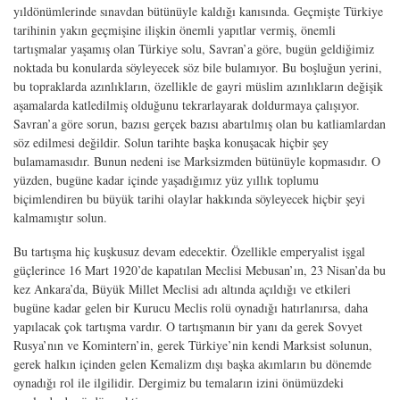
yıldönümlerinde sınavdan bütünüyle kaldığı kanısında. Geçmişte Türkiye
tarihinin yakın geçmişine ilişkin önemli yapıtlar vermiş, önemli
tartışmalar yaşamış olan Türkiye solu, Savran’a göre, bugün geldiğimiz
noktada bu konularda söyleyecek söz bile bulamıyor. Bu boşluğun yerini,
bu topraklarda azınlıkların, özellikle de gayri müslim azınlıkların değişik
aşamalarda katledilmiş olduğunu tekrarlayarak doldurmaya çalışıyor.
Savran’a göre sorun, bazısı gerçek bazısı abartılmış olan bu katliamlardan
söz edilmesi değildir. Solun tarihte başka konuşacak hiçbir şey
bulamamasıdır. Bunun nedeni ise Marksizmden bütünüyle kopmasıdır. O
yüzden, bugüne kadar içinde yaşadığımız yüz yıllık toplumu
biçimlendiren bu büyük tarihi olaylar hakkında söyleyecek hiçbir şeyi
kalmamıştır solun.
Bu tartışma hiç kuşkusuz devam edecektir. Özellikle emperyalist işgal
güçlerince 16 Mart 1920’de kapatılan Meclisi Mebusan’ın, 23 Nisan’da bu
kez Ankara’da, Büyük Millet Meclisi adı altında açıldığı ve etkileri
bugüne kadar gelen bir Kurucu Meclis rolü oynadığı hatırlanırsa, daha
yapılacak çok tartışma vardır. O tartışmanın bir yanı da gerek Sovyet
Rusya’nın ve Komintern’in, gerek Türkiye’nin kendi Marksist solunun,
gerek halkın içinden gelen Kemalizm dışı başka akımların bu dönemde
oynadığı rol ile ilgilidir. Dergimiz bu temaların izini önümüzdeki