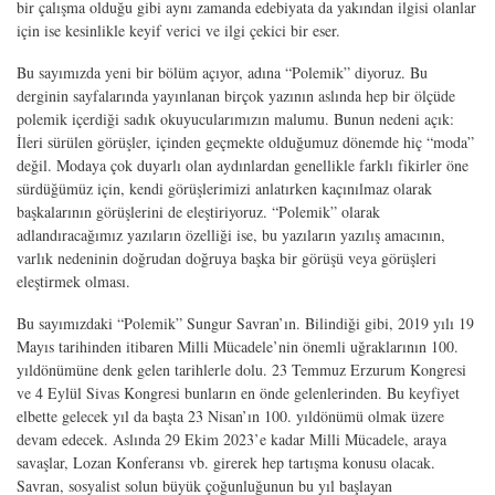
bir çalışma olduğu gibi aynı zamanda edebiyata da yakından ilgisi olanlar
için ise kesinlikle keyif verici ve ilgi çekici bir eser.
Bu sayımızda yeni bir bölüm açıyor, adına “Polemik” diyoruz. Bu
derginin sayfalarında yayınlanan birçok yazının aslında hep bir ölçüde
polemik içerdiği sadık okuyucularımızın malumu. Bunun nedeni açık:
İleri sürülen görüşler, içinden geçmekte olduğumuz dönemde hiç “moda”
değil. Modaya çok duyarlı olan aydınlardan genellikle farklı fikirler öne
sürdüğümüz için, kendi görüşlerimizi anlatırken kaçınılmaz olarak
başkalarının görüşlerini de eleştiriyoruz. “Polemik” olarak
adlandıracağımız yazıların özelliği ise, bu yazıların yazılış amacının,
varlık nedeninin doğrudan doğruya başka bir görüşü veya görüşleri
eleştirmek olması.
Bu sayımızdaki “Polemik” Sungur Savran’ın. Bilindiği gibi, 2019 yılı 19
Mayıs tarihinden itibaren Milli Mücadele’nin önemli uğraklarının 100.
yıldönümüne denk gelen tarihlerle dolu. 23 Temmuz Erzurum Kongresi
ve 4 Eylül Sivas Kongresi bunların en önde gelenlerinden. Bu keyfiyet
elbette gelecek yıl da başta 23 Nisan’ın 100. yıldönümü olmak üzere
devam edecek. Aslında 29 Ekim 2023’e kadar Milli Mücadele, araya
savaşlar, Lozan Konferansı vb. girerek hep tartışma konusu olacak.
Savran, sosyalist solun büyük çoğunluğunun bu yıl başlayan