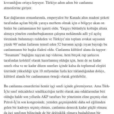
kıvrandığını ortaya koyuyor. Türkiye adım adım bir canlanma
atmosferine giriyor.
Kaz dağlarının ormanlarında, emperyalist bir Kanada altın madeni şirketi
tarafından açılan büyük yaraya merhem olmak için o bölgeye akan on
binler bu canlanmanın bir işareti oldu. Yargıyı bütünüyle koltuğu altına
almaya yönelen cumhurbaşkanının çalışma mekânında adli yıl açılış
töreninde bulunmayı reddeden ve Türkiye’nin toplam avukat sayısının
yüzde 90’ından fazlasını temsil eden 52 baronun açtığı isyan bayrağı bu
canlanmanın bir başka ifadesi oldu. Canlanma kültürel alana da taşıyor:
“Susamam” başlığını taşıyan rap videosu, hem birçok rap şarkıcısı
tarafından kolektif olarak hazırlanmış olduğu için, hem de ne kadar
sınırlı olsa ve ne kadar düzen sınırları içinde kalsa da toplumsal eleştiri
üzerinde yükseldiği için 10 milyondan fazla kez tıklandığından dolayı,
kültürel alanda bir canlanmanın örneği olarak görülebilir.
Bu canlanma emarelerini henüz işçi sınıfı içinde göremiyoruz. Ama Türk-
İş’te sınıf mücadeleci sendikacılığın tarihi olarak ana odaklarından biri
olduğu halde son yıllarda AKP taraftarı bir yönetimin eline geçmiş olan
Petrol-İş’in son kongresinde, yeniden geçmişindeki daha sol eğilimden
gelen bir kadroyu seçmiş olması, canlanma denecek kadar güçlü olmasa
da işçi sınıfının bilincinde de bir değişiklik olmaya başladığının bir