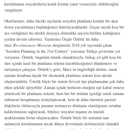
kurtulmanın sosyalistlerin kendi krizine yanıt vermesiyle olabileceğini
vurguluyor.
Okurlarımız, daha önceki sayılarda sosyalist planlama konulu bir akar
dosya yayınlamaya başladığımızı hatırlayacaklardır. Geçen sayıda kısa bir
ara verdiğimiz bu sürekli dosyaya elinizdeki sayıyla birlikte kaldığımız
yerden devam ediyoruz. Yazarımız Özgür Öztürk’ün daha
önce
Revolutionary Marxism
dergimizin 2018 yılı sayısında çıkan
“Socialist Planning in the 21st Century” yazısının Türkçe çevirisine yer
veriyoruz. Öztürk, bugünün teknik olanaklarıyla, birkaç yıl gibi kısa bir
süre içinde nasıl bir planlama sistemi kurabileceğimizi düşünmeye ve
tartışmaya çalışıyor. Öztürk’e göre, Marx’ın öngördüğü türden, emek
zamanı hesabına dayalı bir ekonomik planlama sistemi kısa sürede
oluşturulabilir. Üstelik böyle bir sistem Sovyet tipi planlamadan çok daha
etkin şekilde işleyebilir. Zaman içinde herkesin emeğini eşit kabul etmeye
yönelecek bir planlama sistemi, hem her bir ürünün içerdiği emek zamanı
miktarını hesaplamayı kolaylaştıracak, hem de daha önemlisi parasal
ilişkilerin (dolayısıyla paranın sermayeye dönüşme olasılığının) ortadan
kaldırılmasını sağlayacak, böylece sosyalist inşanın en önemli
ayaklarından birini oluşturacaktır. Öztürk böyle bir sistemin tam
anlamıyla kurulmasının ancak dünya devriminin ilerlemesiyle olanaklı