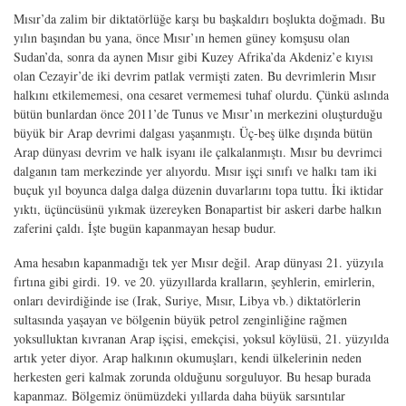
Mısır’da zalim bir diktatörlüğe karşı bu başkaldırı boşlukta doğmadı. Bu
yılın başından bu yana, önce Mısır’ın hemen güney komşusu olan
Sudan’da, sonra da aynen Mısır gibi Kuzey Afrika’da Akdeniz’e kıyısı
olan Cezayir’de iki devrim patlak vermişti zaten. Bu devrimlerin Mısır
halkını etkilememesi, ona cesaret vermemesi tuhaf olurdu. Çünkü aslında
bütün bunlardan önce 2011’de Tunus ve Mısır’ın merkezini oluşturduğu
büyük bir Arap devrimi dalgası yaşanmıştı. Üç-beş ülke dışında bütün
Arap dünyası devrim ve halk isyanı ile çalkalanmıştı. Mısır bu devrimci
dalganın tam merkezinde yer alıyordu. Mısır işçi sınıfı ve halkı tam iki
buçuk yıl boyunca dalga dalga düzenin duvarlarını topa tuttu. İki iktidar
yıktı, üçüncüsünü yıkmak üzereyken Bonapartist bir askeri darbe halkın
zaferini çaldı. İşte bugün kapanmayan hesap budur.
Ama hesabın kapanmadığı tek yer Mısır değil. Arap dünyası 21. yüzyıla
fırtına gibi girdi. 19. ve 20. yüzyıllarda kralların, şeyhlerin, emirlerin,
onları devirdiğinde ise (Irak, Suriye, Mısır, Libya vb.) diktatörlerin
sultasında yaşayan ve bölgenin büyük petrol zenginliğine rağmen
yoksulluktan kıvranan Arap işçisi, emekçisi, yoksul köylüsü, 21. yüzyılda
artık yeter diyor. Arap halkının okumuşları, kendi ülkelerinin neden
herkesten geri kalmak zorunda olduğunu sorguluyor. Bu hesap burada
kapanmaz. Bölgemiz önümüzdeki yıllarda daha büyük sarsıntılar