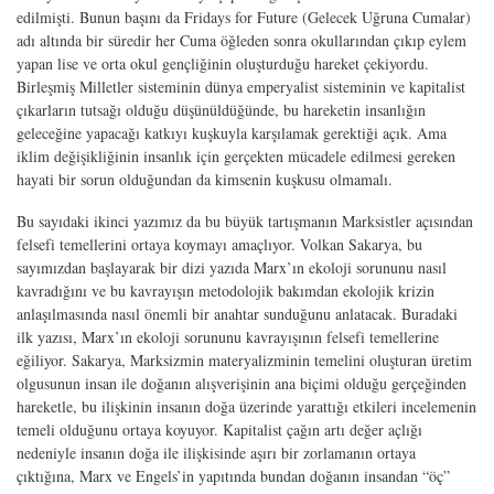
edilmişti. Bunun başını da Fridays for Future (Gelecek Uğruna Cumalar)
adı altında bir süredir her Cuma öğleden sonra okullarından çıkıp eylem
yapan lise ve orta okul gençliğinin oluşturduğu hareket çekiyordu.
Birleşmiş Milletler sisteminin dünya emperyalist sisteminin ve kapitalist
çıkarların tutsağı olduğu düşünüldüğünde, bu hareketin insanlığın
geleceğine yapacağı katkıyı kuşkuyla karşılamak gerektiği açık. Ama
iklim değişikliğinin insanlık için gerçekten mücadele edilmesi gereken
hayati bir sorun olduğundan da kimsenin kuşkusu olmamalı.
Bu sayıdaki ikinci yazımız da bu büyük tartışmanın Marksistler açısından
felsefi temellerini ortaya koymayı amaçlıyor. Volkan Sakarya, bu
sayımızdan başlayarak bir dizi yazıda Marx’ın ekoloji sorununu nasıl
kavradığını ve bu kavrayışın metodolojik bakımdan ekolojik krizin
anlaşılmasında nasıl önemli bir anahtar sunduğunu anlatacak. Buradaki
ilk yazısı, Marx’ın ekoloji sorununu kavrayışının felsefi temellerine
eğiliyor. Sakarya, Marksizmin materyalizminin temelini oluşturan üretim
olgusunun insan ile doğanın alışverişinin ana biçimi olduğu gerçeğinden
hareketle, bu ilişkinin insanın doğa üzerinde yarattığı etkileri incelemenin
temeli olduğunu ortaya koyuyor. Kapitalist çağın artı değer açlığı
nedeniyle insanın doğa ile ilişkisinde aşırı bir zorlamanın ortaya
çıktığına, Marx ve Engels’in yapıtında bundan doğanın insandan “öç”