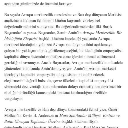
açısından günümüzde de önemini koruyor.
Bu sayıda Avrupa-merkezcilik meselesine ve Batı dışı dünyanın Marksist
analizine odaklanan iki önemli kitabın kapsamlı ve eleştirel
değerlendirmelerini sunuyoruz. Bu değerlendirmelerden ilki Burak
Başaranlar’ın yazısı. Başaranlar, Samir Amin’in
Avrupa-Merkezcilik: Bir
İdeolojinin Eleştirisi
başlıklı kitabını incelediği yazısında Avrupa-
merkezci ideolojinin yalnızca Avrupa ve dünya tarihini açıklamaya
çalışan bir yaklaşım olarak görülemeyeceğini, bu ideolojinin emperyalist-
kapitalist dünya sistemini muhafaza etme işlevinin ihmal edilmemesi
gerektiğini savunuyor. Ancak Başaranlar, Avrupa-merkezcilikle mücadele
yöntemleri konusunda Amin’den ayrışıyor. Amin’in Avrupa-merkezci
ideolojiyi kapitalist-emperyalist dünya sistemini analiz ederek
eleştirmesini değerli bulsa da, çevre ülkelerin kapitalist-emperyalist
sistemdeki dezavantajlı konumlarından dolayı otomatikman devrimci bir
niteliğe büründüğü konusundaki imasına katılmadığını özellikle
vurguluyor.
Avrupa-merkezcilik ve Batı dışı dünya konusundaki ikinci yazı, Ömer
Mollaer’in Kevin B. Anderson’ın
Marx Sınırlarda: Milliyet, Etnisite ve
Batılı Olmayan Toplumlar Üzerine
başlıklı kitabına ilişkin
değerlendirmeleri içeriyor. Mollaer, Anderson’ın Karl Marx’ın Avrupa-