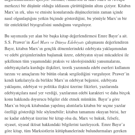
merkezci bir düşünür olduğu iddiasını çürüttüğünün altını çiziyor. Kitabın
Marx’ın ırk, ulus ve etnisite konularında düşüncelerinin zaman içinde
nasıl olgunlaştığını yetkin biçimde gösterdiğini, bu yönüyle Marx’ın bir
tür entelektüel biyografisini sunduğunu vurguluyor.
Bu sayımızda yer alan bir başka kitap değerlendirmesi Emre Bayır’a ait.
S.S. Prawer’in
Karl Marx ve Dünya Edebiyatı
çalışmasını değerlendiren
Bayır, kitabın Marx’ın gençlik dönemlerindeki edebiyata yaklaşımından
ve edebi girişimlerinden başlamak üzere, edebiyatın siyasi mücadelesi ile
şekillenen tüm yaşamındaki praksis ve ideolojisindeki yansımalarını,
edebiyatçılarla kurduğu ilişkileri, teorik yazınında edebi eserleri kullanım
tarzını ve amaçlarını bir bütün olarak sergilediğini vurguluyor. Prawer’in
kendi katkılarıyla da birlikte Marx’ın edebiyat beğenisi, edebiyata
yaklaşımı, edebiyat ve politika ilişkisi üzerine fikirleri, yazılarında
edebiyatçılara nasıl yer verdiği, yazılarının edebi karakteri ve daha birçok
konu hakkında doyurucu bilgiler elde etmek mümkün. Bayır’a göre
Marx’ın birçok kitabından yapılmış alıntılarla kitabın bir seçme yazılar
özelliği gösterdiği bile söylenebilir; kitabın tamamını okuyan birisi, her
ne kadar edebiyat üzerine bir kitap olsa da, Marx ve hukuk, felsefe,
siyaset, siyasal iktisat hakkındaki bilgilerini tazeleyecek. Emre Bayır’a
göre kitap, tüm Marksistlerin kütüphanelerinde bulundurmaları gereken