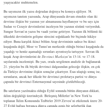
yaşayacaktır muhtemelen.
Bu sayımızın ilk yazısı doğrudan doğruya bu konuya eğiliyor. 38.
sayımızın tanıtım yazısında, Arap dünyasında devam etmekte olan iki
devrime ilişkin bir yazının yer almamasına hayıflanıyor ve bu sayı için
Sudan ve Cezayir devrimlerini inceleyen bir yazının sözünü veriyorduk.
Sungur Savran’ın yazısı bu vaadi yerine getiriyor. Yazının ilk bölümü iki
ülkedeki devrimlerin gelişme sürecini soğukkanlı bir biçimde hikâye
ediyor. Buna karşılık ikinci bölüm Arap devriminin sadece bu ikinci
kuşağında değil, Mısır ve Tunus’un merkezde olduğu birinci kuşağında da
yaşadığı ve henüz aşamadığı sorunları ayrıntısıyla tartışıyor. Savran ilk
kuşak Arap devrimlerini de
Devrimci Marksizm
’in 13-14. ve 17-18.
sayılarında incelemişti. Bu yazı, orada sergilenen analizle de bağlanarak
21. yüzyılın bu ilk büyük devrimci dalgasından geleceğe ilişkin, en çok
da Türkiye devrimine ilişkin sonuçlar çıkartıyor. Esas ulaştığı sonuç ise,
sorunların, ancak her ülkede bir devrimci proletarya partisi ve dünya
çapında bir devrimci Enternasyonal sayesinde çözülebileceği.
Bu satırların yazılmakta olduğu Eylül sonunda bütün dünyanın dikkati,
iklim değişikliği üzerindeydi. Birleşmiş Milletler’in New York’ta
toplanan İklim Konusunda Tedbirler 2019 Zirvesi’ni etkilemek üzere 20-
27 Eylül haftası boyunca dünya çapında geniş bir seferberlik ilan