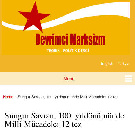
Devrimci
Skip to
Marksizm
main
content
English
Türkçe
Languages
Menu
Main menu
Home
» Sungur Savran, 100. yıldönümünde Milli Mücadele: 12 tez
You are here
Sungur Savran, 100. yıldönümünde
Milli Mücadele: 12 tez