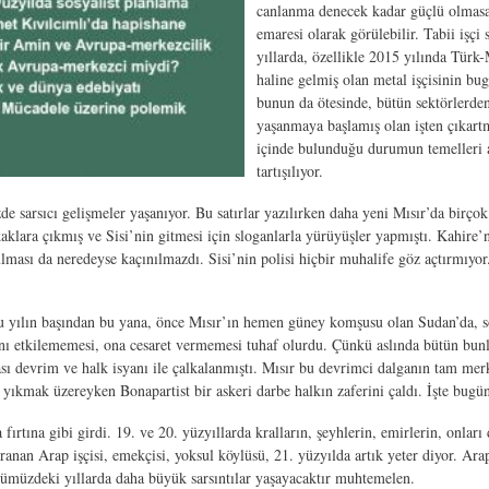
canlanma denecek kadar güçlü olmasa d
emaresi olarak görülebilir. Tabii işçi 
yıllarda, özellikle 2015 yılında Türk-
haline gelmiş olan metal işçisinin b
bunun da ötesinde, bütün sektörlerden 
yaşanmaya başlamış olan işten çıkartma
içinde bulunduğu durumun temelleri 
tartışılıyor.
sarsıcı gelişmeler yaşanıyor. Bu satırlar yazılırken daha yeni Mısır’da birçok k
aklara çıkmış ve Sisi’nin gitmesi için sloganlarla yürüyüşler yapmıştı. Kahire
lması da neredeyse kaçınılmazdı. Sisi’nin polisi hiçbir muhalife göz açtırmıyor. 
 Bu yılın başından bu yana, önce Mısır’ın hemen güney komşusu olan Sudan’da, s
kını etkilememesi, ona cesaret vermemesi tuhaf olurdu. Çünkü aslında bütün bu
 devrim ve halk isyanı ile çalkalanmıştı. Mısır bu devrimci dalganın tam merke
nü yıkmak üzereyken Bonapartist bir askeri darbe halkın zaferini çaldı. İşte bu
tına gibi girdi. 19. ve 20. yüzyıllarda kralların, şeyhlerin, emirlerin, onları d
anan Arap işçisi, emekçisi, yoksul köylüsü, 21. yüzyılda artık yeter diyor. Ara
müzdeki yıllarda daha büyük sarsıntılar yaşayacaktır muhtemelen.