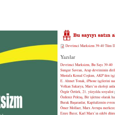
Devrimci Marksizm 39-40 Tüm D
Yazılar
Devrimci Marksizm, Bu Sayı 39-40
Sungur Savran, Arap devriminin dirili
Mustafa Kemal Coşkun, AKP’den işçi 
E. Ahmet Tonak, iPhone işçilerini na
Volkan Sakarya, Marx’ın ekoloji anlayı
Özgür Öztürk, 21. yüzyılda sosyalist
Özdeniz Pektaş, Bir işletme olarak h
Burak Başaranlar, Kapitalizmin evrens
Ömer Mollaer, Marx Avrupa merkezc
Emre Bayır, Karl Marx’ın edebi dünya