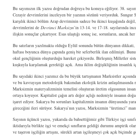
Bu sayımızın ilk yazısı doğrudan doğruya bu konuya eğiliyor. 38. sayım
Cezayir devrimlerini inceleyen bir yazının sözünü veriyorduk. Sungur Sa
karşılık ikinci bölüm Arap devriminin sadece bu ikinci kuşağında değil,
devrimlerini de
Devrimci Marksizm
’in 13-14. ve 17-18. sayılarında inc
ilişkin sonuçlar çıkartıyor. Esas ulaştığı sonuç ise, sorunların, ancak h
Bu satırların yazılmakta olduğu Eylül sonunda bütün dünyanın dikkati,
haftası boyunca dünya çapında geniş bir seferberlik ilan edilmişti. Bun
okul gençliğinin oluşturduğu hareket çekiyordu. Birleşmiş Milletler sis
kuşkuyla karşılamak gerektiği açık. Ama iklim değişikliğinin insanlık
Bu sayıdaki ikinci yazımız da bu büyük tartışmanın Marksistler açısınd
ve bu kavrayışın metodolojik bakımdan ekolojik krizin anlaşılmasında na
Marksizmin materyalizminin temelini oluşturan üretim olgusunun insan il
ortaya koyuyor. Kapitalist çağın artı değer açlığı nedeniyle insanın doğ
işaret ediyor. Sakarya bu sorunları kapitalizmin insanın dünyasında yar
gireceğini ileri sürüyor. Sakarya’nın yazısı, Marksizmin “üretimci” man
Sayının üçüncü yazısı, yukarıda da bahsettiğimiz gibi Türkiye işçi sını
iktidarıyla birlikte işçi ve emekçi sınıfların geldiği durumu ampirik ol
ve taşeron işçiliğin artışını, sürekli artan işçileşmeyi çok açık biçim