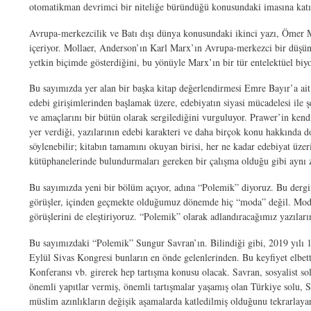
otomatikman devrimci bir niteliğe büründüğü konusundaki imasına katıl
Avrupa-merkezcilik ve Batı dışı dünya konusundaki ikinci yazı, Ömer
içeriyor. Mollaer, Anderson’ın Karl Marx’ın Avrupa-merkezci bir düşünür
yetkin biçimde gösterdiğini, bu yönüyle Marx’ın bir tür entelektüel biy
Bu sayımızda yer alan bir başka kitap değerlendirmesi Emre Bayır’a ai
edebi girişimlerinden başlamak üzere, edebiyatın siyasi mücadelesi ile ş
ve amaçlarını bir bütün olarak sergilediğini vurguluyor. Prawer’in kendi k
yer verdiği, yazılarının edebi karakteri ve daha birçok konu hakkında d
söylenebilir; kitabın tamamını okuyan birisi, her ne kadar edebiyat üzeri
kütüphanelerinde bulundurmaları gereken bir çalışma olduğu gibi aynı zam
Bu sayımızda yeni bir bölüm açıyor, adına “Polemik” diyoruz. Bu dergin
görüşler, içinden geçmekte olduğumuz dönemde hiç “moda” değil. Modaya 
görüşlerini de eleştiriyoruz. “Polemik” olarak adlandıracağımız yazıları
Bu sayımızdaki “Polemik” Sungur Savran’ın. Bilindiği gibi, 2019 yılı
Eylül Sivas Kongresi bunların en önde gelenlerinden. Bu keyfiyet elbe
Konferansı vb. girerek hep tartışma konusu olacak. Savran, sosyalist s
önemli yapıtlar vermiş, önemli tartışmalar yaşamış olan Türkiye solu, S
müslim azınlıkların değişik aşamalarda katledilmiş olduğunu tekrarlayar