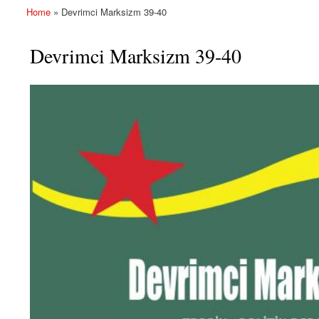
Home
» Devrimci Marksizm 39-40
You are here
Devrimci Marksizm 39-40