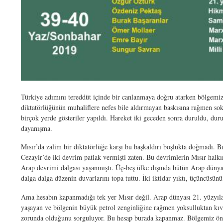
Türkiye adımını tereddüt içinde bir canlanmaya doğru atarken bölgemizde 
diktatörlüğünün muhaliflere nefes bile aldırmayan baskısına rağmen sok
birçok yerde gösteriler yapıldı. Hareket iki geceden sonra duruldu, duru
dayanışma.
Mısır’da zalim bir diktatörlüğe karşı bu başkaldırı boşlukta doğmadı.
Cezayir’de iki devrim patlak vermişti zaten. Bu devrimlerin Mısır hal
Arap devrimi dalgası yaşanmıştı. Üç-beş ülke dışında bütün Arap dünyası
dalga dalga düzenin duvarlarını topa tuttu. İki iktidar yıktı, üçüncüsü
Ama hesabın kapanmadığı tek yer Mısır değil. Arap dünyası 21. yüzyıla fır
yaşayan ve bölgenin büyük petrol zenginliğine rağmen yoksulluktan kıvr
zorunda olduğunu sorguluyor. Bu hesap burada kapanmaz. Bölgemiz önü