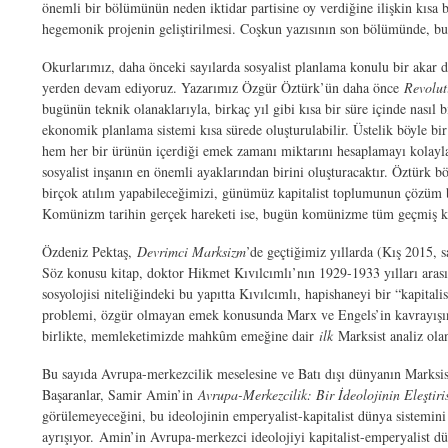
önemli bir bölümünün neden iktidar partisine oy verdiğine ilişkin kısa b
hegemonik projenin geliştirilmesi. Coşkun yazısının son bölümünde, bu 
Okurlarımız, daha önceki sayılarda sosyalist planlama konulu bir akar d
yerden devam ediyoruz. Yazarımız Özgür Öztürk’ün daha önce
Revolut
bugünün teknik olanaklarıyla, birkaç yıl gibi kısa bir süre içinde nası
ekonomik planlama sistemi kısa sürede oluşturulabilir. Üstelik böyle bi
hem her bir ürünün içerdiği emek zamanı miktarını hesaplamayı kolaylaş
sosyalist inşanın en önemli ayaklarından birini oluşturacaktır. Öztürk
birçok atılım yapabileceğimizi, günümüz kapitalist toplumunun çözüm b
Komünizm tarihin gerçek hareketi ise, bugün komünizme tüm geçmiş ku
Özdeniz Pektaş,
Devrimci Marksizm
’de geçtiğimiz yıllarda (Kış 2015, 
Söz konusu kitap, doktor Hikmet Kıvılcımlı’nın 1929-1933 yılları aras
sosyolojisi niteliğindeki bu yapıtta Kıvılcımlı, hapishaneyi bir “kapital
problemi, özgür olmayan emek konusunda Marx ve Engels’in kavrayışında
birlikte, memleketimizde mahkûm emeğine dair
ilk
Marksist analiz ol
Bu sayıda Avrupa-merkezcilik meselesine ve Batı dışı dünyanın Marksist
Başaranlar, Samir Amin’in
Avrupa-Merkezcilik: Bir İdeolojinin Eleştiri
görülemeyeceğini, bu ideolojinin emperyalist-kapitalist dünya sistem
ayrışıyor. Amin’in Avrupa-merkezci ideolojiyi kapitalist-emperyalist dün