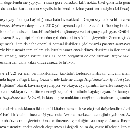
ir değerlendirme yapıyor. Yazara göre buradaki kilit nokta, tikel çıkarlarla gen
durumdan kurtulmanın sosyalistlerin kendi krizine yanıt vermesiyle olabileceğ
osya yayınlamaya başladığımızı hatırlayacaklardır. Geçen sayıda kısa bir ara ver
ionary Marxism
dergimizin 2018 yılı sayısında çıkan “Socialist Planning in the
l bir planlama sistemi kurabileceğimizi düşünmeye ve tartışmaya çalışıyor. Özt
r sistem Sovyet tipi planlamadan çok daha etkin şekilde işleyebilir. Zaman için
tıracak, hem de daha önemlisi parasal ilişkilerin (dolayısıyla paranın sermayey
 böyle bir sistemin tam anlamıyla kurulmasının ancak dünya devriminin ilerlemes
ulamadığı birçok sorunu hızla halledebileceğimizi de öne sürüyor. Birçok bak
şaklardan daha yakın olduğumuzu belirtiyor.
sayı 21/22) yer alan bir makalesinde, kapitalist toplumda mahkûm emeğini analiz 
ında hapis yattığı Elazığ Cezaevi’nde kaleme aldığı
Hapishane’nin İç Yüzü (Ce
ist işletme” olarak kavramaya çalışıyor ve okuyucuya ayrıntılı tasvirler sunuyor. 
n uzaklaşarak, bu türden emeği kapitalist üretimle bağdaşmayan, ilerlemeye v
an
Hapishane’nin İç Yüzü
, Pektaş’a göre mahkûm emeğinin tartışılması açısınd
 analizine odaklanan iki önemli kitabın kapsamlı ve eleştirel değerlendirmeler
si
başlıklı kitabını incelediği yazısında Avrupa-merkezci ideolojinin yalnızca A
ini muhafaza etme işlevinin ihmal edilmemesi gerektiğini savunuyor. Ancak Baş
ya sistemini analiz ederek eleştirmesini değerli bulsa da, çevre ülkelerin kapi