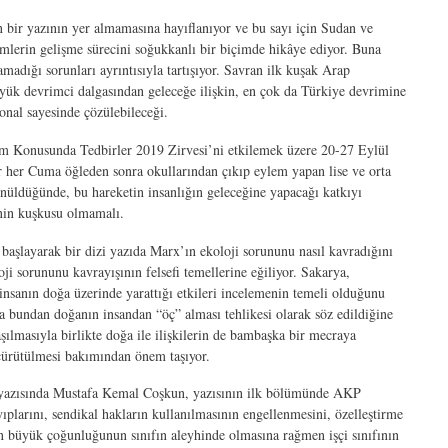
 bir yazının yer almamasına hayıflanıyor ve bu sayı için Sudan ve
imlerin gelişme sürecini soğukkanlı bir biçimde hikâye ediyor. Buna
adığı sorunları ayrıntısıyla tartışıyor. Savran ilk kuşak Arap
büyük devrimci dalgasından geleceğe ilişkin, en çok da Türkiye devrimine
yonal sayesinde çözülebileceği.
lim Konusunda Tedbirler 2019 Zirvesi’ni etkilemek üzere 20-27 Eylül
ir her Cuma öğleden sonra okullarından çıkıp eylem yapan lise ve orta
şünüldüğünde, bu hareketin insanlığın geleceğine yapacağı katkıyı
enin kuşkusu olmamalı.
başlayarak bir dizi yazıda Marx’ın ekoloji sorununu nasıl kavradığını
i sorununu kavrayışının felsefi temellerine eğiliyor. Sakarya,
insanın doğa üzerinde yarattığı etkileri incelemenin temeli olduğunu
nda bundan doğanın insandan “öç” alması tehlikesi olarak söz edildiğine
ılmasıyla birlikte doğa ile ilişkilerin de bambaşka bir mecraya
 çürütülmesi bakımından önem taşıyor.
ıklı yazısında Mustafa Kemal Coşkun, yazısının ilk bölümünde AKP
ıplarını, sendikal hakların kullanılmasının engellenmesini, özelleştirme
rin büyük çoğunluğunun sınıfın aleyhinde olmasına rağmen işçi sınıfının