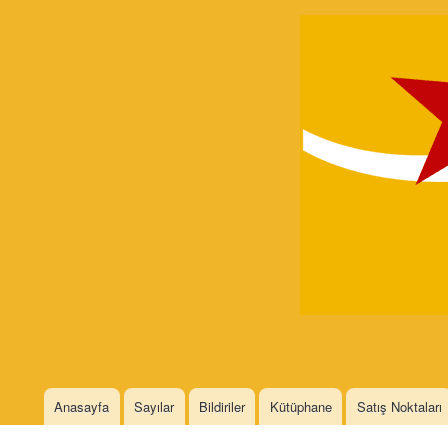
Devrimci
Marksizm
Languages
Anasayfa
Sayılar
Bildiriler
Kütüphane
Satış Noktaları
Main menu