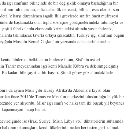
a işçi sınıfının bilincinde de bir değişiklik olmaya başladığının bir
sınıfının ruh durumu, mücadelecilik derecesi, bilinci, esas olarak, son
Metal’e karşı düzenlenen işgalli fiili grevlerde sınıfın öncü müfrezesi
ugünlerde başlamakta olan toplu sözleşme görüşmelerindeki tutumuyla ve
çeşitli fabrikalarda ekonomik krizin etkisi altında yaşanabilecek,
larda takınılacak tavırla ortaya çıkacaktır. Türkiye işçi sınıfının bugün
aşağıda Mustafa Kemal Coşkun’un yazısında daha derinlemesine
entte binlerce, belki de on binlerce insan, Sisi’nin askeri
’nin Tahrir meydanından işçi kenti Mahalle Kübra’ya dek simgeleşmiş
Bu kadarı bile şaşırtıcı bir başarı. Şimdi görev göz altındakilerle
onra da aynen Mısır gibi Kuzey Afrika’da Akdeniz’e kıyısı olan
nlardan önce 2011’de Tunus ve Mısır’ın merkezini oluşturduğu büyük bir
zinde yer alıyordu. Mısır işçi sınıfı ve halkı tam iki buçuk yıl boyunca
gün kapanmayan hesap budur.
evirdiğinde ise (Irak, Suriye, Mısır, Libya vb.) diktatörlerin sultasında
p halkının okumuşları, kendi ülkelerinin neden herkesten geri kalmak