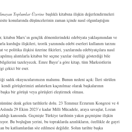
 Olmayan Toplumlar Üzerine
başlıklı kitabına ilişkin değerlendirmeleri
isite konularında düşüncelerinin zaman içinde nasıl olgunlaştığını
r, kitabın Marx’ın gençlik dönemlerindeki edebiyata yaklaşımından ve
la kurduğu ilişkileri, teorik yazınında edebi eserleri kullanım tarzını
ve politika ilişkisi üzerine fikirleri, yazılarında edebiyatçılara nasıl
lmış alıntılarla kitabın bir seçme yazılar özelliği gösterdiği bile
 bilgilerini tazeleyecek. Emre Bayır’a göre kitap, tüm Marksistlerin
i çekici bir eser.
diği sadık okuyucularımızın malumu. Bunun nedeni açık: İleri sürülen
kendi görüşlerimizi anlatırken kaçınılmaz olarak başkalarının
 başka bir görüşü veya görüşleri eleştirmek olması.
ldönümüne denk gelen tarihlerle dolu. 23 Temmuz Erzurum Kongresi ve 4
. Aslında 29 Ekim 2023’e kadar Milli Mücadele, araya savaşlar, Lozan
ldığı kanısında. Geçmişte Türkiye tarihinin yakın geçmişine ilişkin
yor. Bu boşluğun yerini, bu topraklarda azınlıkların, özellikle de gayri
an bu katliamlardan söz edilmesi değildir. Solun tarihte başka