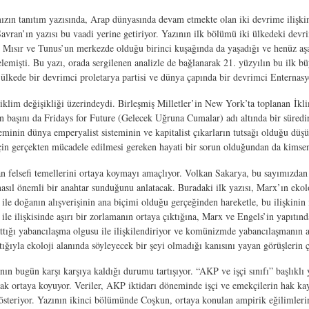
ızın tanıtım yazısında, Arap dünyasında devam etmekte olan iki devrime ilişkin
vran’ın yazısı bu vaadi yerine getiriyor. Yazının ilk bölümü iki ülkedeki devr
 Mısır ve Tunus’un merkezde olduğu birinci kuşağında da yaşadığı ve henüz aşam
elemişti. Bu yazı, orada sergilenen analizle de bağlanarak 21. yüzyılın bu ilk 
er ülkede bir devrimci proletarya partisi ve dünya çapında bir devrimci Enternas
 iklim değişikliği üzerindeydi. Birleşmiş Milletler’in New York’ta toplanan İk
un başını da Fridays for Future (Gelecek Uğruna Cumalar) adı altında bir süred
teminin dünya emperyalist sisteminin ve kapitalist çıkarların tutsağı olduğu dü
 için gerçekten mücadele edilmesi gereken hayati bir sorun olduğundan da kims
an felsefi temellerini ortaya koymayı amaçlıyor. Volkan Sakarya, bu sayımızdan 
sıl önemli bir anahtar sunduğunu anlatacak. Buradaki ilk yazısı, Marx’ın ekoloj
e doğanın alışverişinin ana biçimi olduğu gerçeğinden hareketle, bu ilişkinin 
a ile ilişkisinde aşırı bir zorlamanın ortaya çıktığına, Marx ve Engels’in yapıtı
attığı yabancılaşma olgusu ile ilişkilendiriyor ve komünizmde yabancılaşmanın aş
tığıyla ekoloji alanında söyleyecek bir şeyi olmadığı kanısını yayan görüşlerin
fının bugün karşı karşıya kaldığı durumu tartışıyor. “AKP ve işçi sınıfı” başl
arak ortaya koyuyor. Veriler, AKP iktidarı döneminde işçi ve emekçilerin hak kay
de gösteriyor. Yazının ikinci bölümünde Coşkun, ortaya konulan ampirik eğilimle