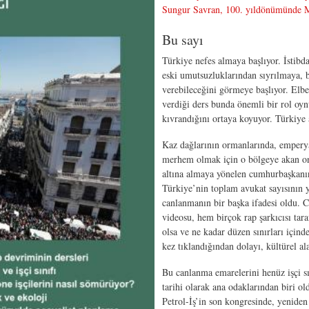
Sungur Savran, 100. yıldönümünde Mi
Bu sayı
Türkiye nefes almaya başlıyor. İstibd
eski umutsuzluklarından sıyrılmaya, 
verebileceğini görmeye başlıyor. Elb
verdiği ders bunda önemli bir rol oyn
kıvrandığını ortaya koyuyor. Türkiye
Kaz dağlarının ormanlarında, emperyal
merhem olmak için o bölgeye akan on 
altına almaya yönelen cumhurbaşkanın
Türkiye’nin toplam avukat sayısının y
canlanmanın bir başka ifadesi oldu. C
videosu, hem birçok rap şarkıcısı tara
olsa ve ne kadar düzen sınırları içind
kez tıklandığından dolayı, kültürel al
Bu canlanma emarelerini henüz işçi sı
tarihi olarak ana odaklarından biri o
Petrol-İş’in son kongresinde, yeniden