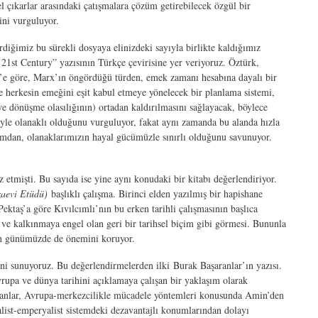
el çıkarlar arasındaki çatışmalara çözüm getirebilecek özgül bir
ini vurguluyor.
diğimiz bu sürekli dosyaya elinizdeki sayıyla birlikte kaldığımız
 21st Century” yazısının Türkçe çevirisine yer veriyoruz. Öztürk,
ürk’e göre, Marx’ın öngördüğü türden, emek zamanı hesabına dayalı bir
de herkesin emeğini eşit kabul etmeye yönelecek bir planlama sistemi,
e dönüşme olasılığının) ortadan kaldırılmasını sağlayacak, böylece
iyle olanaklı olduğunu vurguluyor, fakat aynı zamanda bu alanda hızla
ımdan, olanaklarımızın hayal gücümüzle sınırlı olduğunu savunuyor.
etmişti. Bu sayıda ise yine aynı konudaki bir kitabı değerlendiriyor.
zaevi Etüdü)
başlıklı çalışma. Birinci elden yazılmış bir hapishane
Pektaş’a göre Kıvılcımlı’nın bu erken tarihli çalışmasının başlıca
e kalkınmaya engel olan geri bir tarihsel biçim gibi görmesi. Bununla
an günümüzde de önemini koruyor.
ini sunuyoruz. Bu değerlendirmelerden ilki Burak Başaranlar’ın yazısı.
vrupa ve dünya tarihini açıklamaya çalışan bir yaklaşım olarak
aranlar, Avrupa-merkezcilikle mücadele yöntemleri konusunda Amin’den
talist-emperyalist sistemdeki dezavantajlı konumlarından dolayı