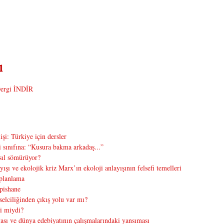
ergi İNDİR
şi: Türkiye için dersler
sınıfına: “Kusura bakma arkadaş...”
sıl sömürüyor?
şı ve ekolojik kriz Marx’ın ekoloji anlayışının felsefi temelleri
 planlama
apishane
elciliğinden çıkış yolu var mı?
i miydi?
sı ve dünya edebiyatının çalışmalarındaki yansıması