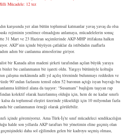
lli Mücadele: 12 tez
adın karşısında yer alan bütün toplumsal katmanlar yavaş yavaş da olsa
baskı rejiminin yenilmez olmadığını anlamaya, mücadelelerin sonuç
ette 31 Mart ve 23 Haziran seçimlerinde AKP-MHP ittifakına halkın
uyor. AKP’nin içinde büyüyen çatlaklar da istibdadın zaaflarla
 adım adım bir canlanma atmosferine giriyor.
ist bir Kanada altın madeni şirketi tarafından açılan büyük yaraya
binler bu canlanmanın bir işareti oldu. Yargıyı bütünüyle koltuğu
ın çalışma mekânında adli yıl açılış töreninde bulunmayı reddeden ve
üzde 90’ından fazlasını temsil eden 52 baronun açtığı isyan bayrağı bu
anlanma kültürel alana da taşıyor: “Susamam” başlığını taşıyan rap
fından kolektif olarak hazırlanmış olduğu için, hem de ne kadar sınırlı
e kalsa da toplumsal eleştiri üzerinde yükseldiği için 10 milyondan fazla
anda bir canlanmanın örneği olarak görülebilir.
nıfı içinde göremiyoruz. Ama Türk-İş’te sınıf mücadeleci sendikacılığın
lduğu halde son yıllarda AKP taraftarı bir yönetimin eline geçmiş olan
 geçmişindeki daha sol eğilimden gelen bir kadroyu seçmiş olması,