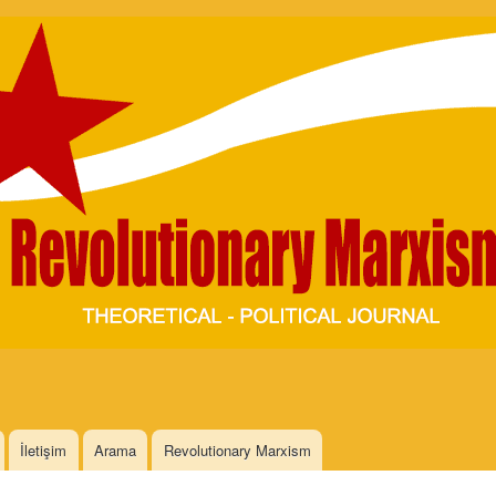
Skip to
main
content
İletişim
Arama
Revolutionary Marxism