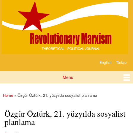
Devrimci
Skip to
Marksizm
main
content
English
Türkçe
Languages
Menu
Main menu
Home
» Özgür Öztürk, 21. yüzyılda sosyalist planlama
You are here
Özgür Öztürk, 21. yüzyılda sosyalist
planlama