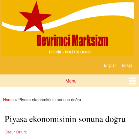
Devrimci
Skip to
Marksizm
main
content
English
Türkçe
Languages
Menu
Main menu
Home
» Piyasa ekonomisinin sonuna doğru
You are here
Piyasa ekonomisinin sonuna doğru
Özgür Öztürk