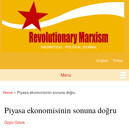
Devrimci
Skip to
Marksizm
main
content
English
Türkçe
Languages
Menu
Main menu
Home
» Piyasa ekonomisinin sonuna doğru
You are here
Piyasa ekonomisinin sonuna doğru
Özgür Öztürk