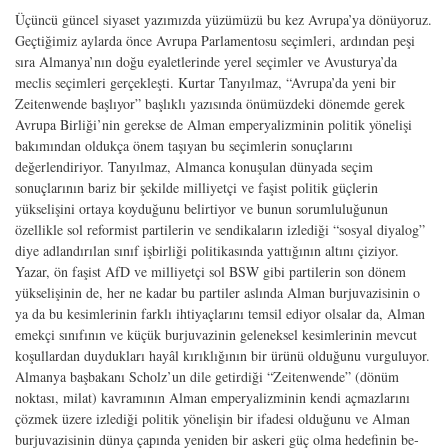
Üçüncü güncel siyaset yazımızda yüzümüzü bu kez Avrupa’ya dönüyo­ruz.
Geçtiğimiz aylarda önce Avrupa Parlamentosu seçimleri, ardından peşi
sıra Almanya’nın doğu eyaletlerinde yerel seçimler ve Avusturya’da
meclis seçimleri gerçekleşti. Kurtar Tanyılmaz, “Avrupa’da yeni bir
Zeitenwende başlıyor” başlıklı yazısında önümüzdeki dönemde gerek
Avrupa Birliği’nin gerekse de Alman emper­yalizminin politik yönelişi
bakımından oldukça önem taşıyan bu seçimlerin sonuç­larını
değerlendiriyor. Tanyılmaz, Almanca konuşulan dünyada seçim
sonuçlarının bariz bir şekilde milliyetçi ve faşist politik güçlerin
yükselişini ortaya koyduğunu belirtiyor ve bunun sorumluluğunun
özellikle sol reformist partilerin ve sendikala­rın izlediği “sosyal diyalog”
diye adlandırılan sınıf işbirliği politikasında yattığının altını çiziyor.
Yazar, ön faşist AfD ve milliyetçi sol BSW gibi partilerin son dönem
yükselişinin de, her ne kadar bu partiler aslında Alman burjuvazisinin o
ya da bu kesimlerinin farklı ihtiyaçlarını temsil ediyor olsalar da, Alman
emekçi sınıfının ve küçük burjuvazinin geleneksel kesimlerinin mevcut
koşullardan duydukları hayâl kırıklığının bir ürünü olduğunu vurguluyor.
Almanya başbakanı Scholz’un dile ge­tirdiği “Zeitenwende” (dönüm
noktası, milat) kavramının Alman emperyalizminin kendi açmazlarını
çözmek üzere izlediği politik yönelişin bir ifadesi olduğunu ve Alman
burjuvazisinin dünya çapında yeniden bir askeri güç olma hedefinin be­