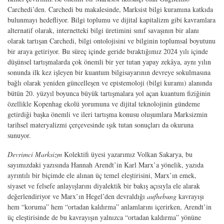
Carchedi’den. Carchedi bu makalesinde, Marksist bilgi kuramına katkıda
bulunmayı hedefliyor. Bilgi toplumu ve dijital kapitalizm gibi kavramlara
alternatif olarak, internetteki bilgi üretimini sınıf savaşının bir alanı
olarak tartışan Carchedi, bilgi ontolojisini ve bilginin toplumsal boyutunu
bir araya getiriyor. Bu süreç içinde geride bıraktığımız 2024 yılı içinde
düşünsel tartışmalarda çok önemli bir yer tutan yapay zekâya, aynı yılın
sonunda ilk kez işleyen bir kuantum bilgisayarının devreye sokulmasına
bağlı olarak yeniden güncelleşen ve epistemoloji (bilgi kuramı) alanında
bütün 20. yüzyıl boyunca büyük tartışmalara yol açan kuantum fiziğinin
özellikle Kopenhag ekolü yorumuna ve dijital teknolojinin gündeme
getirdiği başka önemli ve ileri tartışma konusu oluşumlara Marksizmin
tarihsel materyalizmi çerçevesinde ışık tutan so­nuçları da okuruna
sunuyor.
Devrimci Marksizm
Kolektifi üyesi yazarımız Volkan Sakarya, bu
sayımızdaki yazısında Hannah Arendt’in Karl Marx’a yönelik, yazıda
ayrıntılı bir biçimde ele alınan üç temel eleştirisini, Marx’ın emek,
siyaset ve felsefe anlayışlarını diyalek­tik bir bakış açısıyla ele alarak
değerlendiriyor ve Marx’ın Hegel’den devraldığı
aufhebung
kavrayışı
hem “koruma” hem “ortadan kaldırma” anlamlarını içerirken, Arendt’in
üç eleştirisinde de bu kavrayışın yalnızca “ortadan kaldırma” yönüne