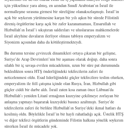
için yükselince yara almış, en azından Suudî Arabistan’ın İsrail ile
normalleşme sırasına girmesi bir süreliğine olanaksızlaşmıştı. İsrail’in
açık bir soy­kırım yürütmesine karşın bir yılı aşkın bir sürede Filistinli
direniş örgütlerine karşı açık bir zafer kazanamaması, Ensarullah ve
Hizbullah’ın İsrail’i sıkıştıran saldırı­ları ve uluslararası mahkemelerde
İsrail aleyhine davaların ilerliyor olması tabloyu emperyalizm ve
Siyonizm açısından daha da kötüleştirmekteydi.
Bu durumu tersine çevirecek dinamikleri ortaya çıkaran bir gelişme,
Suriye’de Arap Devrimleri’nin bir aşaması olarak doğup, daha sonra
silahlı bir iç savaşa evri­len mücadelenin, uzun bir süre pat durumunda
bekledikten sonra HTŞ önderliğinde­ki tekfircilerin zaferi ile
neticelenmesi oldu. Esad liderliğindeki güçler tekfircilere teslim olurken,
emperyalizm ile fiilî çatışma içinde olan Rusya, İran, Hizbullah gibi
güçler ciddi bir darbe aldı. İsrail zaten kısa zaman önce Lübnan’da
Hizbullah’ı ye­niden Litanî ırmağının kuzeyine çekilmeye zorlayan bir
anlaşma yapmayı başararak kuzeydeki basıncı azaltmıştı. Suriye’de
tekfircilerin zaferi ile birlikte Hizbullah’ın Suriye’deki ikmal hatları da
kesilmiş oldu. Böylelikle İsrail’in bir hayli rahatladığı açık. Üstelik HTŞ
ve diğer tekfirci örgütlerin gündeminde Filistin halkına yönelik soykırım
sürerken İsrail ile mücadele yok.