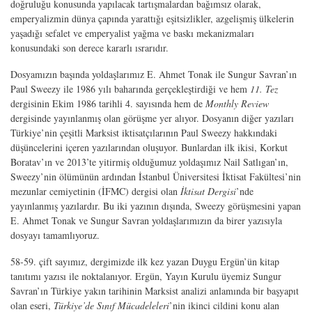
doğruluğu konusunda yapılacak tartışmalardan bağımsız olarak,
emperyalizmin dünya çapında yarattığı eşitsizlikler, azgelişmiş ülkelerin
yaşadığı sefalet ve emperyalist yağma ve baskı mekanizmaları
konusundaki son derece kararlı ısrarıdır.
Dosyamızın başında yoldaşlarımız E. Ahmet Tonak ile Sungur Savran’ın
Paul Sweezy ile 1986 yılı baharında gerçekleştirdiği ve hem
11. Tez
dergisinin Ekim 1986 tarihli 4. sayısında hem de
Monthly Review
dergisinde yayınlanmış olan görüşme yer alıyor. Dosyanın diğer yazıları
Türkiye’nin çeşitli Marksist iktisatçılarının Paul Sweezy hakkındaki
düşüncelerini içeren yazılarından oluşuyor. Bunlardan ilk iki­si, Korkut
Boratav’ın ve 2013’te yitirmiş olduğumuz yoldaşımız Nail Satlıgan’ın,
Sweezy’nin ölümünün ardından İstanbul Üniversitesi İktisat Fakültesi’nin
mezun­lar cemiyetinin (İFMC) dergisi olan
İktisat Dergisi
’nde
yayınlanmış yazılardır. Bu iki yazının dışında, Sweezy görüşmesini yapan
E. Ahmet Tonak ve Sungur Savran yoldaşlarımızın da birer yazısıyla
dosyayı tamamlıyoruz.
58-59. çift sayımız, dergimizde ilk kez yazan Duygu Ergün’ün kitap
tanıtımı ya­zısı ile noktalanıyor. Ergün, Yayın Kurulu üyemiz Sungur
Savran’ın Türkiye ya­kın tarihinin Marksist analizi anlamında bir başyapıt
olan eseri,
Türkiye’de Sınıf Mücadeleleri
’nin ikinci cildini konu alan