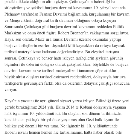
pekâlâ dikkate aldığının altını çiziyor. Çetinkaya’nın bahsettiği ba­
sitleştirilmiş ve şekilsel burjuva devrimi kavramının 19. yüzyıl sonunda
Plehanov tarafından Fransız Devrimi bağlamında kurgulanmış bir kavram
ve Menşeviklerin doğrusal tarih okuması olduğunu ortaya koyuyor.
Sonrasında Çetinkaya gibi bur­juva devrimi kavramını reddeden Politik
Marksizm ve onun öncü figürü Robert Brenner’in yaklaşımını sorguluyor.
Kaya, son olarak, Marx’ın Fransız Devrimi üzerine okumalar yaptığı
burjuva tarihçilerin eserleri dışındaki kilit kaynakları da ortaya koyarak
tarihsel materyalizme katkısını değerlendiriyor. Bu eleştirel tartışma
sonrası, Çetinkaya ve benzer hattı izleyen tarihçilerin şeylerin görünüş
biçimleri ile özlerini dolaysız olarak çakıştırdıkları, böylelikle de burjuva
devrimi kavramını ve tarihsel materyalizmi tamamen çöpe attıkları,
büyük altüst oluşları tarihselleştirme­yi reddettikleri, dolayısıyla burjuva
tarihçilerle görünüşleri farklı olsa da özlerinin dolaysız çakıştığı sonucuna
varıyor.
Kaya’nın yazısını üç ayrı güncel siyaset yazısı izliyor. Bilindiği üzere yeni
geride bıraktığımız 2024 yılı, Ekim 2014’te Kobani dolayısıyla yaşanan
halk isyanının 10. yıldönümü idi. Bu olaylar, son dönem tarihimizde,
kendisinden yaklaşık bir yıl önce yaşanmış olan Gezi halk isyanı ile
birlikte çok önemli bir yer tutar. Ne ilginçtir ki, 10. yıldönümünde
Kobani isyanı hemen hemen hiç tartışılmamış, hatta haber olarak bile