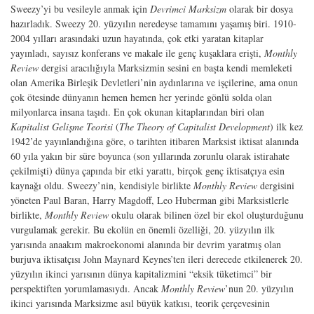
Sweezy’yi bu vesileyle anmak için
Devrimci Marksizm
olarak bir dosya
hazırladık. Sweezy 20. yüzyılın neredeyse tamamını yaşamış biri. 1910-
2004 yılları arasındaki uzun hayatında, çok etki yara­tan kitaplar
yayınladı, sayısız konferans ve makale ile genç kuşaklara erişti,
Month­ly
Review
dergisi aracılığıyla Marksizmin sesini en başta kendi memleketi
olan Amerika Birleşik Devletleri’nin aydınlarına ve işçilerine, ama onun
çok ötesinde dünyanın hemen hemen her yerinde gönlü solda olan
milyonlarca insana taşıdı. En çok okunan kitaplarından biri olan
Kapitalist Gelişme Teorisi
(
The Theory of Capitalist Development
) ilk kez
1942’de yayınlandığına göre, o tarihten itibaren Marksist iktisat alanında
60 yıla yakın bir süre boyunca (son yıllarında zorunlu ola­rak istirahate
çekilmişti) dünya çapında bir etki yarattı, birçok genç iktisatçıya esin
kaynağı oldu. Sweezy’nin, kendisiyle birlikte
Monthly Review
dergisini
yöneten Paul Baran, Harry Magdoff, Leo Huberman gibi Marksistlerle
birlikte,
Monthly Re­view
okulu olarak bilinen özel bir ekol oluşturduğunu
vurgulamak gerekir. Bu eko­lün en önemli özelliği, 20. yüzyılın ilk
yarısında anaakım makroekonomi alanında bir devrim yaratmış olan
burjuva iktisatçısı John Maynard Keynes’ten ileri derece­de etkilenerek 20.
yüzyılın ikinci yarısının dünya kapitalizmini “eksik tüketimci” bir
perspektiften yorumlamasıydı. Ancak
Monthly Review
’nun 20. yüzyılın
ikinci yarısında Marksizme asıl büyük katkısı, teorik çerçevesinin