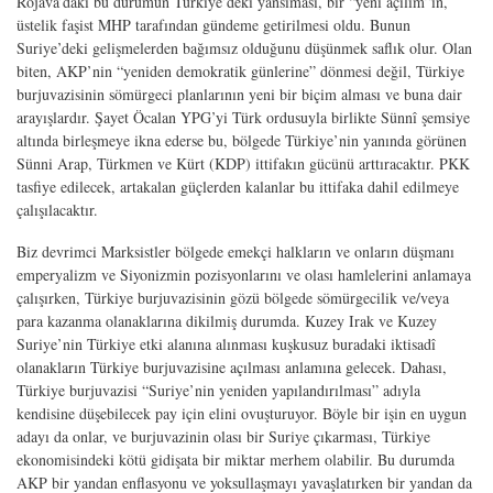
Rojava’daki bu durumun Türkiye’deki yansıması, bir “yeni açılım”ın,
üstelik fa­şist MHP tarafından gündeme getirilmesi oldu. Bunun
Suriye’deki gelişmelerden bağımsız olduğunu düşünmek saflık olur. Olan
biten, AKP’nin “yeniden demok­ratik günlerine” dönmesi değil, Türkiye
burjuvazisinin sömürgeci planlarının yeni bir biçim alması ve buna dair
arayışlardır. Şayet Öcalan YPG’yi Türk ordusuyla birlikte Sünnî şemsiye
altında birleşmeye ikna ederse bu, bölgede Türkiye’nin ya­nında görünen
Sünni Arap, Türkmen ve Kürt (KDP) ittifakın gücünü arttıracaktır. PKK
tasfiye edilecek, artakalan güçlerden kalanlar bu ittifaka dahil edilmeye
çalı­şılacaktır.
Biz devrimci Marksistler bölgede emekçi halkların ve onların düşmanı
emperya­lizm ve Siyonizmin pozisyonlarını ve olası hamlelerini anlamaya
çalışırken, Tür­kiye burjuvazisinin gözü bölgede sömürgecilik ve/veya
para kazanma olanaklarına dikilmiş durumda. Kuzey Irak ve Kuzey
Suriye’nin Türkiye etki alanına alınması kuşkusuz buradaki iktisadî
olanakların Türkiye burjuvazisine açılması anlamına gelecek. Dahası,
Türkiye burjuvazisi “Suriye’nin yeniden yapılandırılması” adıyla
kendisine düşebilecek pay için elini ovuşturuyor. Böyle bir işin en uygun
adayı da onlar, ve burjuvazinin olası bir Suriye çıkarması, Türkiye
ekonomisindeki kötü gi­dişata bir miktar merhem olabilir. Bu durumda
AKP bir yandan enflasyonu ve yok­sullaşmayı yavaşlatırken bir yandan da