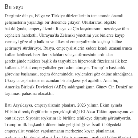
Bu sayı
Dergimiz dünya, bölge ve Türkiye düzlemlerinin tamamında önemli
gelişmelerin yaşandığı bir dönemde çıkıyor. Uluslararası ölçekte
bakıldığında, emperyalizmin Rusya ve Çin kuşatmasının neredeyse tüm
cepheleri hareketli. Ukrayna’da Zelenski yönetimi yüz binlerce kayıp
vermeyi göze alıp halkını ve ülkesini emperyalizmin koçbaşı haline
getirmeyi sürdürüyor. Rusya, emperyalistlerin sadece kendi uzman­larınca
kullanılabilecek bazı ileri silahları sahaya sürmesinin ardından
gerektiğinde nükleer başlık da taşıyabilen hipersonik füzelerini ilk kez
kullandı. Fakat emperya­listler geri adım atmıyor. Trump’ın başkanlık
görevine başlaması, seçim dönemin­deki söylemleri göz önüne alındığında
Ukrayna cephesinde en azından bir ateşkese yol açabilir. Ama bu,
Amerika Birleşik Devletleri (ABD) saldırganlığının Güney Çin Denizi’ne
taşınması pahasına olacaktır.
Batı Asya’daysa, emperyalizmin planları, 2023 yılının Ekim ayında
Filistin dire­niş örgütlerinin gerçekleştirdiği El Aksa Tûfânı operasyonu ve
onu izleyen Siyonist soykırım ile birlikte tehlikeye düşmüş görünüyordu.
Trump’ın ilk başkanlık döne­minde geliştirdiği ve İsrail’i bölgedeki
emperyalist yeniden yapılanmanın merke­zine koyan planlaması,
soykırımcı bir devlet olarak İsrail ile iş yapmanın maliyeti bölge ülkeleri