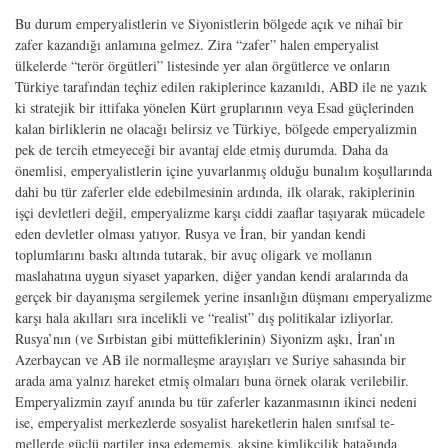
Bu durum emperyalistlerin ve Siyonistlerin bölgede açık ve nihaî bir
zafer ka­zandığı anlamına gelmez. Zira “zafer” halen emperyalist
ülkelerde “terör örgütleri” listesinde yer alan örgütlerce ve onların
Türkiye tarafından teçhiz edilen rakiple­rince kazanıldı, ABD ile ne yazık
ki stratejik bir ittifaka yönelen Kürt grupları­nın veya Esad güçlerinden
kalan birliklerin ne olacağı belirsiz ve Türkiye, bölgede emperyalizmin
pek de tercih etmeyeceği bir avantaj elde etmiş durumda. Daha da
önemlisi, emperyalistlerin içine yuvarlanmış olduğu bunalım koşullarında
dahi bu tür zaferler elde edebilmesinin ardında, ilk olarak, rakiplerinin
işçi devletleri değil, emperyalizme karşı ciddi zaaflar taşıyarak mücadele
eden devletler olması yatıyor. Rusya ve İran, bir yandan kendi
toplumlarını baskı altında tutarak, bir avuç oligark ve mollanın
maslahatına uygun siyaset yaparken, diğer yandan kendi aralarında da
gerçek bir dayanışma sergilemek yerine insanlığın düşmanı emperyalizme
karşı hala akılları sıra incelikli ve “realist” dış politikalar izliyorlar.
Rusya’nın (ve Sırbis­tan gibi müttefiklerinin) Siyonizm aşkı, İran’ın
Azerbaycan ve AB ile normalleşme arayışları ve Suriye sahasında bir
arada ama yalnız hareket etmiş olmaları buna örnek olarak verilebilir.
Emperyalizmin zayıf anında bu tür zaferler kazanmasının ikinci nedeni
ise, emperyalist merkezlerde sosyalist hareketlerin halen sınıfsal te­
mellerde güçlü partiler inşa edememiş, aksine kimlikçilik batağında