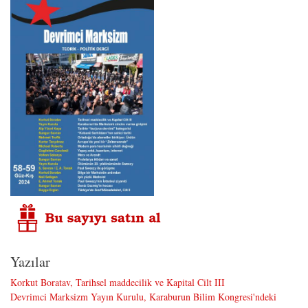
Yazılar
Korkut Boratav, Tarihsel maddecilik ve Kapital Cilt III
Devrimci Marksizm Yayın Kurulu, Karaburun Bilim Kongresi'ndeki