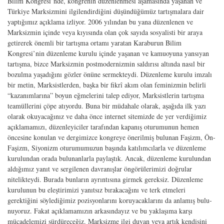
Bilim Kongresi’nde, kongrenin düzenlenmesi aşamasında yaşanan ve
Türkiye Marksiz­mini ilgilendirdiğini düşündüğümüz tartışmalara dair
yaptığımız açıklama izliyor. 2006 yılından bu yana düzenlenen ve
Marksizmin içinde veya kıyısında olan çok sayıda sosyalisti bir araya
getirerek önemli bir tartışma ortamı yaratan Karaburun Bilim
Kongresi’nin düzenleme kurulu içinde yaşanan ve kamuoyuna yansıyan
tar­tışma, bizce Marksizmin postmodernizmin saldırısı altında nasıl bir
bozulma yaşa­dığını gözler önüne sermekteydi. Düzenleme kurulu imzalı
bir metin, Marksistler­den, başka bir fikrî akım olan feminizmin belirli
“kazanımlarına” boyun eğmelerini talep ediyor, Marksistlerin tartışma
teamüllerini çöpe atıyordu. Buna bir müdahale olarak, aşağıda ilk yazı
olarak okuyacağınız ve daha önce internet sitemizde de yer verdiğimiz
açıklamamızı, düzenleyiciler tarafından kapanış oturumunun hemen
öncesine konulan ve dergimizce kongreye önerilmiş bulunan Faşizm, Ön-
Faşizm, Siyonizm oturumumuzun başında katılımcılarla ve düzenleme
kurulundan orada bulunanlarla paylaştık. Ancak, düzenleme kurulundan
aldığımız yanıt ve sergile­nen davranışlar öngörülerimizi doğrular
nitelikteydi. Burada bunların ayrıntısına girmek gereksiz. Düzenleme
kurulunun bu eleştirimizi yanıtsız bırakacağını ve terk etmeleri
gerektiğini söylediğimiz pozisyonlarını koruyacaklarını da anlamış bulu­
nuyoruz. Fakat açıklamamızın arkasındayız ve bu yaklaşıma karşı
mücadelemizi sürdüreceğiz. Marksizme ilgi duyan veya artık kendisini