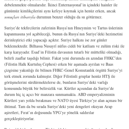
debelenmek­te olmalarıdır. İkinci Enternasyonal’in içindeki hainler ile
günümüz kimlikçilerini aynı kefeye koymak için henüz erken, ancak
sonuçları itibarıyla
durumun benzer olduğu da su götürmez.
Suriye’de tekfircilerin zaferinin Rusya’nın Hmeymim ve Tartus üslerinin
kapan­masına yol açabileceği, bunun da Rusya’nın Suriye’deki hezimetini
derinleştirici etki yapacağı açıktır. Suriye halkını ise zor günler
beklemektedir. Bilhassa Nusayrî nüfus ciddi bir katliam ve zulüm riski ile
karşı karşıyadır. Esad’in Filistin davası­nın tutarlı bir müttefiki olmadığı,
belirli zaaflar taşıdığı bilinir. Fakat yeni durumda en azından FHKC’den
(Filistin Halk Kurtuluş Cephesi) erken bir aşamada ayrılan ve Baas
çizgisine yakınlığı ile bilinen FHKC-Genel Komutanlık örgütü Suriye’yi
terk etmek zorunda kalmıştır. Diğer Filistinli gruplar henüz HTŞ ile
görüşmelerini sürdürmektelerse de, bunların Suriye’deki varlığı
konusunda büyük bir belirsizlik var. Kürtler açısından da Suriye’de
durum hiç iç açıcı bir manzara sunmamakta. ABD emperyalizminin
Kürtleri yarı yolda bırakması ve NATO üyesi Türkiye’ye alan açması bir
ihtimal. Tam da bu sırada Suriye’deki yeni dengeleri okuyan Arap
aşiretleri, Fırat’ın doğusunda YPG’ye yönelik saldırılar
gerçekleştiriyorlar.