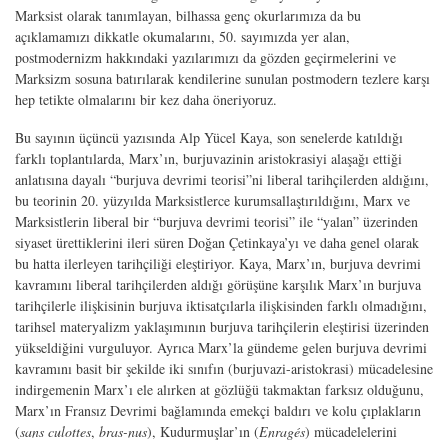
Marksist olarak tanımla­yan, bilhassa genç okurlarımıza da bu
açıklamamızı dikkatle okumalarını, 50. sa­yımızda yer alan,
postmodernizm hakkındaki yazılarımızı da gözden geçirmelerini ve
Marksizm sosuna batırılarak kendilerine sunulan postmodern tezlere karşı
hep tetikte olmalarını bir kez daha öneriyoruz.
Bu sayının üçüncü yazısında Alp Yücel Kaya, son senelerde katıldığı
farklı top­lantılarda, Marx’ın, burjuvazinin aristokrasiyi alaşağı ettiği
anlatısına dayalı “bur­juva devrimi teorisi”ni liberal tarihçilerden aldığını,
bu teorinin 20. yüzyılda Mark­sistlerce kurumsallaştırıldığını, Marx ve
Marksistlerin liberal bir “burjuva devrimi teorisi” ile “yalan” üzerinden
siyaset ürettiklerini ileri süren Doğan Çetinkaya’yı ve daha genel olarak
bu hatta ilerleyen tarihçiliği eleştiriyor. Kaya, Marx’ın, burjuva devrimi
kavramını liberal tarihçilerden aldığı görüşüne karşılık Marx’ın burjuva
tarihçilerle ilişkisinin burjuva iktisatçılarla ilişkisinden farklı olmadığını,
tarihsel materyalizm yaklaşımının burjuva tarihçilerin eleştirisi üzerinden
yükseldiğini vur­guluyor. Ayrıca Marx’la gündeme gelen burjuva devrimi
kavramını basit bir şekilde iki sınıfın (burjuvazi-aristokrasi) mücadelesine
indirgemenin Marx’ı ele alırken at gözlüğü takmaktan farksız olduğunu,
Marx’ın Fransız Devrimi bağlamında emek­çi baldırı ve kolu çıplakların
(
sans culottes
,
bras-nus
), Kudurmuşlar’ın (
Enragés
) mücadelelerini