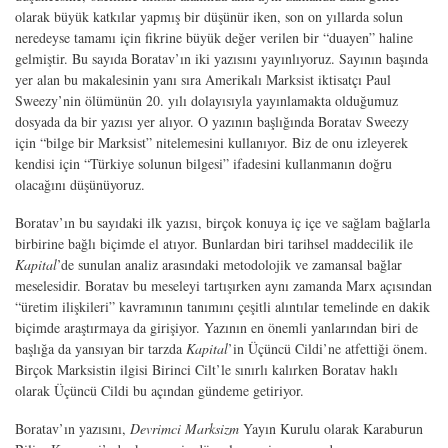
olarak büyük katkılar yapmış bir düşünür iken, son on yıllarda solun
neredeyse tamamı için fikrine büyük değer verilen bir “duayen” haline
gelmiştir. Bu sayıda Boratav’ın iki yazısını yayınlıyoruz. Sayının başında
yer alan bu makalesinin yanı sıra Amerikalı Marksist iktisatçı Paul
Sweezy’nin ölümünün 20. yılı dolayısıyla yayınlamakta olduğumuz
dosyada da bir yazısı yer alıyor. O yazının başlığında Boratav Sweezy
için “bilge bir Marksist” nitelemesini kullanıyor. Biz de onu izleyerek
kendisi için “Türkiye solunun bilgesi” ifadesini kullanmanın doğru
olacağını düşünüyoruz.
Boratav’ın bu sayıdaki ilk yazısı, birçok konuya iç içe ve sağlam bağlarla
birbirine bağlı biçimde el atıyor. Bunlardan biri tarihsel maddecilik ile
Kapital
’de sunulan analiz arasındaki metodolojik ve zamansal bağlar
meselesidir. Boratav bu meseleyi tartışırken aynı zamanda Marx açısından
“üretim ilişkileri” kavramının tanımını çeşitli alıntılar temelinde en dakik
biçimde araştırmaya da girişiyor. Yazının en önemli yanlarından biri de
başlığa da yansıyan bir tarzda
Kapital
’in Üçüncü Cildi’ne atfettiği önem.
Birçok Marksistin ilgisi Birinci Cilt’le sınırlı kalırken Bo­ratav haklı
olarak Üçüncü Cildi bu açından gündeme getiriyor.
Boratav’ın yazısını,
Devrimci Marksizm
Yayın Kurulu olarak Karaburun