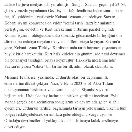
sadece burjuva medyasında yer almıştır. Sungur Savran, geçen yıl 53-54.
çift sayımızda yayınlanan Gezi isyanı değerlendirmesinden sonra, bu se­
fer, 10. yıldönümü vesilesiyle Kobani isyanını da irdeliyor. Savran,
Kobani isyanı konusunda on yıldır “resmî tarih” tarzı bir anlatının
yerleştiğini, devletin ve Kürt hareketinin birbirine paralel biçimde
Kobani isyanını olduğundan daha önemsiz göstermekte birleştiğini öne
sürerek bu anlatıya meydan okuyan delilleri ortaya ko­yuyor. Savran’a
göre, Kobani isyanı Türkiye Kürdistan’ında tarih boyunca yaşan­mış en
büyük kitle hareketidir. Kürt halk kitlelerinin günümüzde nasıl devrimci
bir potansiyel taşıdığını ortaya koymuştur. Hakkıyla incelenmelidir.
Savran’ın yazısı “sahici” bir tarihe bir ilk adım olarak okunabilir.
Mehmet Tevfik ise, yazısında, Ürdün’de olası bir depremin ilk
emarelerine dikkat çekiyor. Yazı, 7 Ekim 2023’te El-Aksa Tufanı
operasyonunun başlaması ve deva­mında gelen Siyonist soykırım
bağlamında, Ürdün’de fay hatlarında biriken gerili­mi inceliyor. Eylül
ayında gerçekleşen seçimlerin sonuçlarını ve devamında gelen silahlı
eylemleri, Ürdün’ün tarihsel bağlamında tartışan yoldaşımız, ülkenin tüm
bölgeyi etkileyebilecek sarsıntılara gebe olduğunu vurguluyor ve
Ortadoğu devrim­cilerini yaklaşmakta olan fırtınaya kulak kesilmeye
davet ediyor.