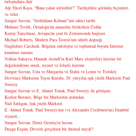
tartışmalara dair
Alp Yücel Kaya, “Bana yalan söylediler!” Tarihçilikte görünüş biçimleri
ve özler
Sungur Savran, "Serhildana Kobanê"nin sahici tarihi
Mehmet Tevfik, Ortadoğu'da alametler birikirken Ürdün
Kurtar Tanyılmaz, Avrupa'da yeni bi Zeitenwende başlıyor
Michael Roberts, Modern Para Teorisi'nin sihirli değneği
Guglielmo Carchedi, Bilginin ontolojisi ve toplumsal boyutu İnternet
kuantum zamanı
Volkan Sakarya, Hannah Arendt'in Karl Marx eleştirileri üzerine bir
değerlendirme emek, siyaset ve felsefe üzerine
Sungur Savran, Usta ve Margarita ve Stalin ve Lenin ve Trotskiy
Devrimci Marksizm Yayın Kurulu, 20. yüzyılın ışık yüzlü Marksisti Paul
Sweezy
Sungur Savran ve E. Ahmet Tonak, Paul Sweezy ile görüşme
Korkut Boratav, Bilge bir Marksistin ardından
Nail Satlıgan, Işık yüzlü Marksist
E. Ahmet Tonak, Paul Sweezy'nin (ve Alexander Cockburn'un) İstanbul
ziyareti...
Sungur Savran, Deniz Gezmiş'in hocası
Duygu Ergün, Devrim gerçekten bir ihtimal miydi?