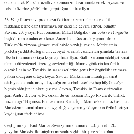
odaklanarak Marx’ın özellikle komünizm tasarımında emek, siyaset ve
felsefe üze­rine görüşlerini çarpıttığını iddia ediyor.
58-59. çift sayımız, proletarya iktidarının sanat alanına yönelik
müdahalelerine dair tartışmaya bir katkı ile devam ediyor. Sungur
Savran, 20. yüzyıl Rus romancısı Mihail Bulgakov’un
Usta ve Margarita
başlıklı romanından esinlenen Amerikan- Rus ortak yapımı filmin
Türkiye’de vizyona girmesi vesilesiyle yazdığı yazıda, Marksizmin
proletarya diktatörlüğünün edebiyat ve sanat eserleri karşısındaki tav­rına
ilişkin tutumunu ortaya koymayı hedefliyor. Stalin ve onun edebiyat-sanat
ala­nını düzenlemek üzere görevlendirdiği Jdanov gibilerinden farklı
olarak Lenin ve Trotskiy’in sanat eserlerine geniş bir özgürlük tanımaya
yatkın olduğunu ortaya ko­yan Savran, Marksizmin insanlığın sanat-
edebiyat alanında ortaya koyduğu en ve­rimli eserlere hep büyük değer
biçmiş olduğunun altını çiziyor. Savran, Trotskiy’in Fransız sürrealist
şairi André Breton ve Meksikalı duvar ressamı Diego Rivera ile birlikte
imzaladığı “Bağımsız Bir Devrimci Sanat İçin Manifesto”nun öyküsünün,
Marksizmin sanat alanında özgürlüğe dayanan yaklaşımının özünü ortaya
koydu­ğunu ifade ediyor.
Geçtiğimiz yıl Paul Marlor Sweezy’nin ölümünün 20. yılı idi. 20.
yüzyılın Mark­sist iktisatçıları arasında seçkin bir yere sahip olan