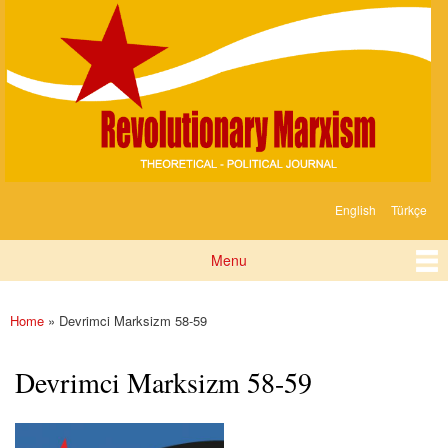
Devrimci
Skip to
Marksizm
main
content
English
Türkçe
Languages
Menu
Main menu
Home
» Devrimci Marksizm 58-59
You are here
Devrimci Marksizm 58-59