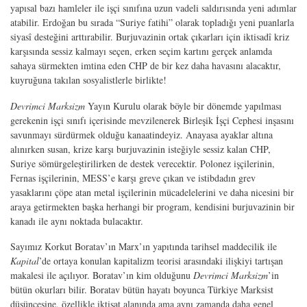
yapısal bazı hamleler ile işçi sınıfına uzun vadeli saldırısında yeni adımlar
atabilir. Erdoğan bu sırada “Suriye fatihi” olarak topladığı yeni puanlarla
siyasî desteğini arttırabilir. Burjuvazinin ortak çıkarları için iktisadî kriz
karşısında sessiz kalmayı seçen, erken seçim kartını gerçek anlamda
sahaya sürmekten imtina eden CHP de bir kez daha havasını alacaktır,
kuyruğuna takılan sosyalistlerle birlikte!
Devrimci Marksizm
Yayın Kurulu olarak böyle bir dönemde yapılması
gereke­nin işçi sınıfı içerisinde mevzilenerek Birleşik İşçi Cephesi inşasını
savunmayı sür­dürmek olduğu kanaatindeyiz. Anayasa ayaklar altına
alınırken susan, krize karşı burjuvazinin isteğiyle sessiz kalan CHP,
Suriye sömürgeleştirilirken de destek vere­cektir. Polonez işçilerinin,
Fernas işçilerinin, MESS’e karşı greve çıkan ve istibda­dın grev
yasaklarını çöpe atan metal işçilerinin mücadelelerini ve daha nicesini bir
araya getirmekten başka herhangi bir program, kendisini burjuvazinin bir
kanadı ile aynı noktada bulacaktır.
Sayımız Korkut Boratav’ın Marx’ın yapıtında tarihsel maddecilik ile
Kapital
’de ortaya konulan kapitalizm teorisi arasındaki ilişkiyi tartışan
makalesi ile açılıyor. Boratav’ın kim olduğunu
Devrimci Marksizm
’in
bütün okurları bilir. Boratav bütün hayatı boyunca Türkiye Marksist
düşüncesine, özellikle iktisat alanında ama aynı zamanda daha genel