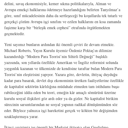
delini, savaş ekonomisiyle, kemer sıkma politikalarıyla, Alman ve
Avrupa emekçi halklarına ödetmeye hazırlandığını belirten Tanyılmaz’a
göre, sınıf mücadelesinin daha da sertleşeceği bu koşullarda tek tutarlı ve
gerçekçi çözüm Avrupa işçi sınıfını ve ezilen halklarını en kısa zamanda
faşizme karşı bir “birleşik emek cephesi” etra­fında örgütlemekten
geçmektedir.
Yeni sayımız bunların ardından iki önemli çeviri ile devam etmekte.
Michael Roberts, Yayın Kurulu üyemiz Özdeniz Pektaş’ın dilimize
kazandırdığı “Modern Para Teorisi’nin Sihirli Değneği” başlıklı
yazısında, son yıllarda özellikle Amerikan ve İngiliz reformist solunda
yaygınlık kazanan ve ülkemizde de kendisine taraftar bulan Modern Para
Teorisi’nin eleştirisini yapıyor. Yazara göre, devletin, ihtiyaç duyduğu
kadar para basarak, devlet dışı ekonominin üretken faaliyetlerine özel­likle
de kapitalist sektörün kârlılığına müdahale etmeden tam istihdamı başa­
rabileceğini iddia eden bu teori, emeğin kâr amaçlı sömürüsü üzerine
kurulu sosyal ilişkileri göz ardı eder ya da gizler. Ne kapitalist birikim
sürecinin sarsın­tılarından ne sosyal yapının radikal dönüşümünden söz
eder. Böylece yalnızca işçi hareketini gerçek ve kökten bir değişimden
uzaklaştırmaya yarar.
İkinci çevirimiz ise önemli bir Marksist iktisatçı olan Guglielmo