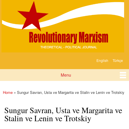
Devrimci
Skip to
Marksizm
main
content
English
Türkçe
Languages
Menu
Main menu
Home
» Sungur Savran, Usta ve Margarita ve Stalin ve Lenin ve Trotskiy
You are here
Sungur Savran, Usta ve Margarita ve
Stalin ve Lenin ve Trotskiy