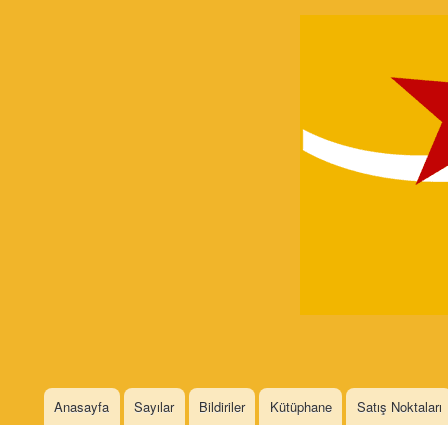
Devrimci
Marksizm
Languages
Anasayfa
Sayılar
Bildiriler
Kütüphane
Satış Noktaları
Main menu