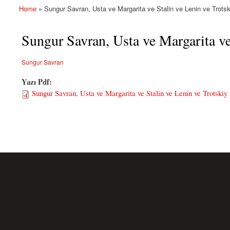
Home
» Sungur Savran, Usta ve Margarita ve Stalin ve Lenin ve Trotsk
You are here
Sungur Savran, Usta ve Margarita ve
Sungur Savran
Yazı Pdf:
Sungur Savran, Usta ve Margarita ve Stalin ve Lenin ve Trotskiy