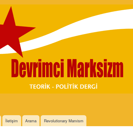
Skip to
main
content
İletişim
Arama
Revolutionary Marxism