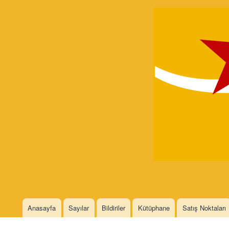
Devrimci
Marksizm
Languages
Anasayfa
Sayılar
Bildiriler
Kütüphane
Satış Noktaları
Main menu