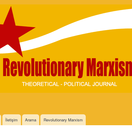
Skip to
main
content
İletişim
Arama
Revolutionary Marxism