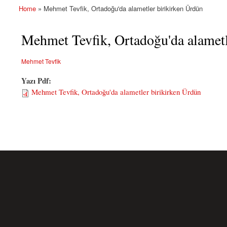
Home
» Mehmet Tevfik, Ortadoğu'da alametler birikirken Ürdün
You are here
Mehmet Tevfik, Ortadoğu'da alametl
Mehmet Tevfik
Yazı Pdf:
Mehmet Tevfik, Ortadoğu'da alametler birikirken Ürdün