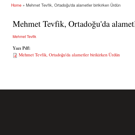
Home
» Mehmet Tevfik, Ortadoğu'da alametler birikirken Ürdün
You are here
Mehmet Tevfik, Ortadoğu'da alametl
Mehmet Tevfik
Yazı Pdf:
Mehmet Tevfik, Ortadoğu'da alametler birikirken Ürdün