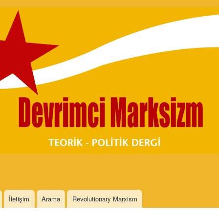
Skip to
main
content
İletişim
Arama
Revolutionary Marxism