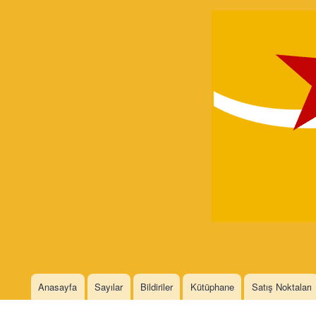
Devrimci
Marksizm
Languages
Anasayfa
Sayılar
Bildiriler
Kütüphane
Satış Noktaları
Main menu