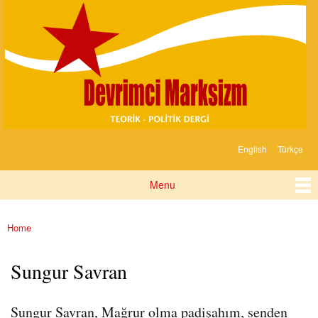
Devrimci
Skip to
Marksizm
main
content
English
Türkçe
Languages
Menu
Main menu
Home
You are here
Sungur Savran
Sungur Savran, Mağrur olma padişahım, senden