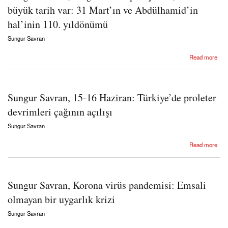
büyük tarih var: 31 Mart’ın ve Abdülhamid’in
hal’inin 110. yıldönümü
Sungur Savran
about Sungur Savran, Mağrur olma padişahım, senden büyük tarih var: 31 Mart’ın ve
Read more
Abdülhamid’in hal’inin 110. yıldönümü
Sungur Savran, 15-16 Haziran: Türkiye’de proleter
devrimleri çağının açılışı
Sungur Savran
about Sungur Savran, 15-16 Haziran: Türkiye’de proleter devrimleri çağının açılışı
Read more
Sungur Savran, Korona virüs pandemisi: Emsali
olmayan bir uygarlık krizi
Sungur Savran