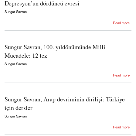
Depresyon’un dördüncü evresi
Sungur Savran
about Sungur Savran, 2020 borsa çöküşü: Üçüncü Büyük Depresyon’un dördüncü evresi
Read more
Sungur Savran, 100. yıldönümünde Milli
Mücadele: 12 tez
Sungur Savran
about Sungur Savran, 100. yıldönümünde Milli Mücadele: 12 tez
Read more
Sungur Savran, Arap devriminin dirilişi: Türkiye
için dersler
Sungur Savran
about Sungur Savran, Arap devriminin dirilişi: Türkiye için dersler
Read more