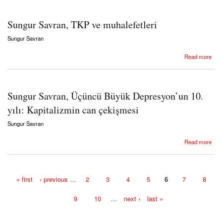
Sungur Savran, TKP ve muhalefetleri
Sungur Savran
about Sungur Savran, TKP ve muhalefetleri
Read more
Sungur Savran, Üçüncü Büyük Depresyon’un 10.
yılı: Kapitalizmin can çekişmesi
Sungur Savran
about Sungur Savran, Üçüncü Büyük Depresyon’un 10. yılı: Kapitalizmin can çekişmesi
Read more
« first
‹ previous
…
2
3
4
5
6
7
8
Pages
9
10
…
next ›
last »