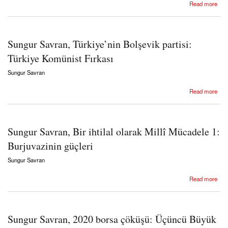
about Sungur Savran, Korona virüs pandemisi: Emsali olmayan bir uygarlık krizi
Read more
Sungur Savran, Türkiye’nin Bolşevik partisi:
Türkiye Komünist Fırkası
Sungur Savran
about Sungur Savran, Türkiye’nin Bolşevik partisi: Türkiye Komünist Fırkası
Read more
Sungur Savran, Bir ihtilal olarak Millî Mücadele 1:
Burjuvazinin güçleri
Sungur Savran
about Sungur Savran, Bir ihtilal olarak Millî Mücadele 1: Burjuvazinin güçleri
Read more
Sungur Savran, 2020 borsa çöküşü: Üçüncü Büyük