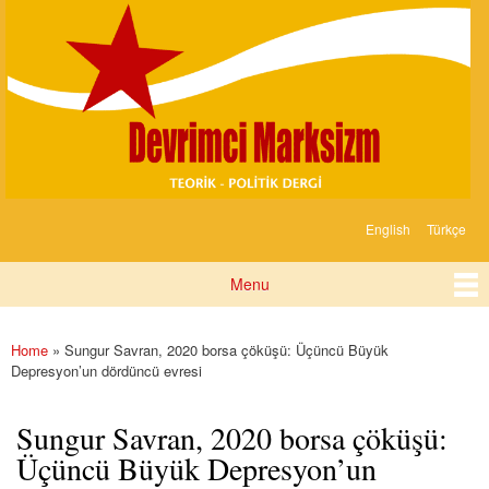
Devrimci
Skip to
Marksizm
main
content
English
Türkçe
Languages
Menu
Main menu
Home
» Sungur Savran, 2020 borsa çöküşü: Üçüncü Büyük
You are here
Depresyon’un dördüncü evresi
Sungur Savran, 2020 borsa çöküşü:
Üçüncü Büyük Depresyon’un