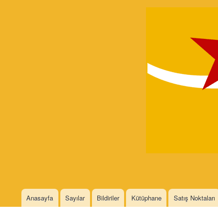
Devrimci
Marksizm
Languages
Anasayfa
Sayılar
Bildiriler
Kütüphane
Satış Noktaları
Main menu