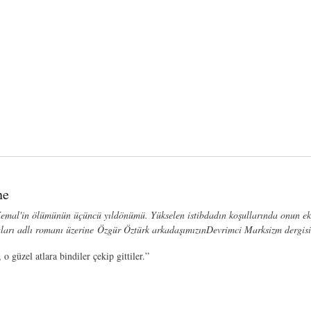
ne
mal'in ölümünün üçüncü yıldönümü. Yükselen istibdadın koşullarında onun eksi
ları adlı romanı üzerine Özgür Öztürk arkadaşımızınDevrimci Marksizm dergisin
 o güzel atlara bindiler çekip gittiler.”