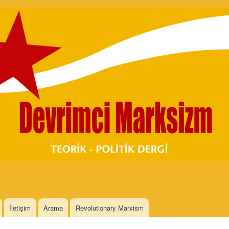
Skip to
main
content
İletişim
Arama
Revolutionary Marxism