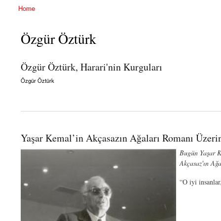
Home
You are here
Özgür Öztürk
Özgür Öztürk, Harari'nin Kurguları
Özgür Öztürk
about Özgür Öztürk, Harari'nin Kurguları
Yaşar Kemal’in Akçasazın Ağaları Romanı Üzeri
Bugün Yaşar Ke
Akçasaz'ın Ağa
“O iyi insanlar,
about Yaşar Kemal’in Akçasazın Ağaları Romanı Üzerine