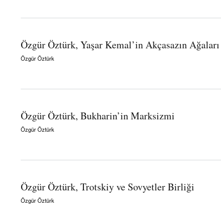
about Özgür Öztürk, Economic background of the collapse of the Soviet Union
Özgür Öztürk, Yaşar Kemal’in Akçasazın Ağaları
Özgür Öztürk
about Özgür Öztürk, Yaşar Kemal’in Akçasazın Ağaları romanı üzerine
Özgür Öztürk, Bukharin’in Marksizmi
Özgür Öztürk
about Özgür Öztürk, Bukharin’in Marksizmi
Özgür Öztürk, Trotskiy ve Sovyetler Birliği
Özgür Öztürk
about Özgür Öztürk, Trotskiy ve Sovyetler Birliği