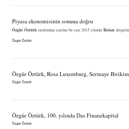
Piyasa ekonomisinin sonuna doğru
Özgür Öztürk
İktisat
tarafından yazılan bu yazı 2015 yılında
dergisi
Özgür Öztürk
about Piyasa ekonomisinin sonuna doğru
Özgür Öztürk, Rosa Luxemburg, Sermaye Birikim
Özgür Öztürk
about Özgür Öztürk, Rosa Luxemburg, Sermaye Birikimi ve Emperyalizm
Özgür Öztürk, 100. yılında Das Finanzkapital
Özgür Öztürk