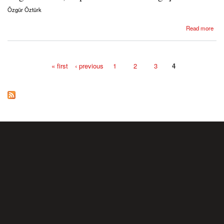
Özgür Öztürk
about Özgür Öztürk, Kapitalist üretimin doğuşu
Read more
« first
‹ previous
1
2
3
4
Pages