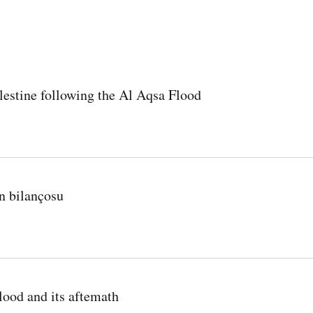
lestine following the Al Aqsa Flood
 Flood
ın bilançosu
lood and its aftemath