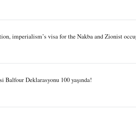
ion, imperialism’s visa for the Nakba and Zionist occu
he Nakba and Zionist occupation
esi Balfour Deklarasyonu 100 yaşında!
 yaşında!