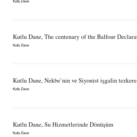
Kutlu Dane
about Kutlu Dâne, Some points regarding the Al Aqsa Flood and its aftemath
Kutlu Dane, The centenary of the Balfour Declarat
Kutlu Dane
about Kutlu Dane, The centenary of the Balfour Declaration, imperialism’s visa for t
Kutlu Dane, Nekbe’nin ve Siyonist işgalin tezker
Kutlu Dane
about Kutlu Dane, Nekbe’nin ve Siyonist işgalin tezkeresi Balfour Deklarasyonu 100
Kutlu Dane, Su Hizmetlerinde Dönüşüm
Kutlu Dane