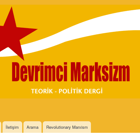
Skip to
main
content
İletişim
Arama
Revolutionary Marxism