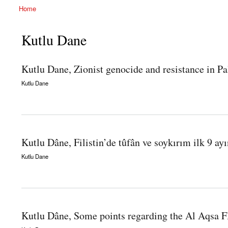
Home
You are here
Kutlu Dane
Kutlu Dane, Zionist genocide and resistance in Pa
Kutlu Dane
about Kutlu Dane, Zionist genocide and resistance in Palestine following the Al Aqsa
Kutlu Dâne, Filistin’de tûfân ve soykırım ilk 9 ay
Kutlu Dane
about Kutlu Dâne, Filistin’de tûfân ve soykırım ilk 9 ayın bilançosu
Kutlu Dâne, Some points regarding the Al Aqsa F