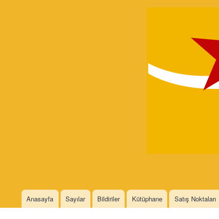
Devrimci
Marksizm
Languages
Anasayfa
Sayılar
Bildiriler
Kütüphane
Satış Noktaları
Main menu