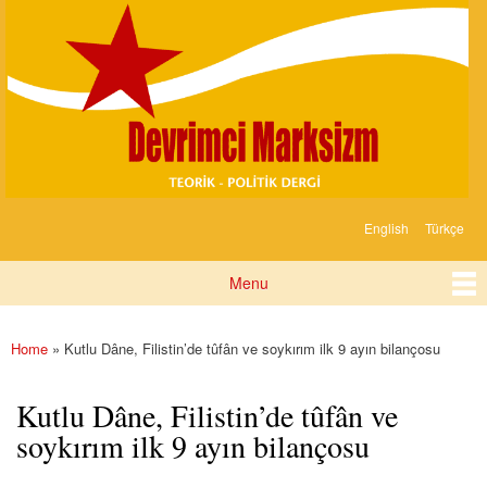
Devrimci
Skip to
Marksizm
main
content
English
Türkçe
Languages
Menu
Main menu
Home
» Kutlu Dâne, Filistin’de tûfân ve soykırım ilk 9 ayın bilançosu
You are here
Kutlu Dâne, Filistin’de tûfân ve
soykırım ilk 9 ayın bilançosu