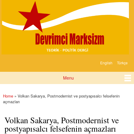
Devrimci
Skip to
Marksizm
main
content
English
Türkçe
Languages
Menu
Main menu
Home
» Volkan Sakarya, Postmodernist ve postyapısalcı felsefenin
You are here
açmazları
Volkan Sakarya, Postmodernist ve
postyapısalcı felsefenin açmazları