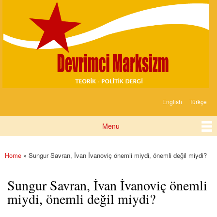
Devrimci
Skip to
Marksizm
main
content
English
Türkçe
Languages
Menu
Main menu
Home
» Sungur Savran, İvan İvanoviç önemli miydi, önemli değil miydi?
You are here
Sungur Savran, İvan İvanoviç önemli
miydi, önemli değil miydi?