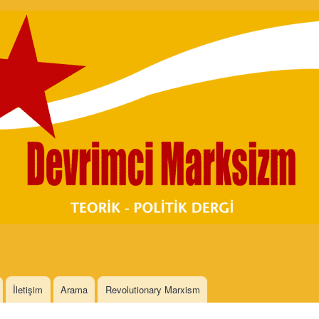
Skip to
main
content
İletişim
Arama
Revolutionary Marxism