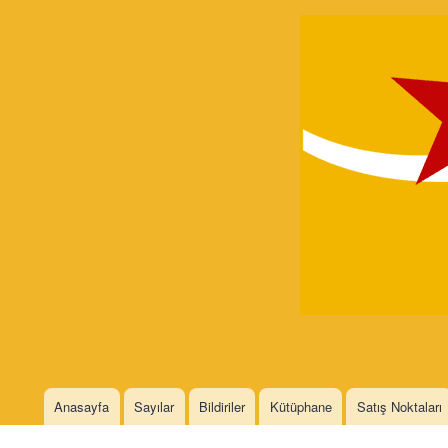
Devrimci
Marksizm
Languages
Anasayfa
Sayılar
Bildiriler
Kütüphane
Satış Noktaları
Main menu