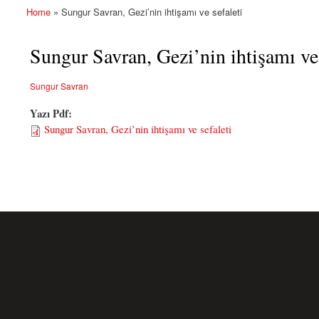
Home
» Sungur Savran, Gezi’nin ihtişamı ve sefaleti
You are here
Sungur Savran, Gezi’nin ihtişamı ve 
Sungur Savran
Yazı Pdf:
Sungur Savran, Gezi’nin ihtişamı ve sefaleti