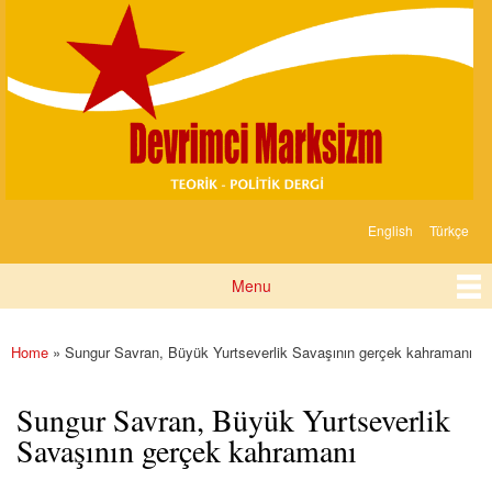
Devrimci
Skip to
Marksizm
main
content
English
Türkçe
Languages
Menu
Main menu
Home
» Sungur Savran, Büyük Yurtseverlik Savaşının gerçek kahramanı
You are here
Sungur Savran, Büyük Yurtseverlik
Savaşının gerçek kahramanı