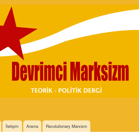
Skip to
main
content
İletişim
Arama
Revolutionary Marxism