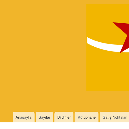
Devrimci
Marksizm
Languages
Anasayfa
Sayılar
Bildiriler
Kütüphane
Satış Noktaları
Main menu