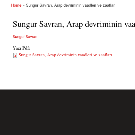
Home
» Sungur Savran, Arap devriminin vaadleri ve zaafları
You are here
Sungur Savran, Arap devriminin vaad
Sungur Savran
Yazı Pdf:
Sungur Savran, Arap devriminin vaadleri ve zaafları