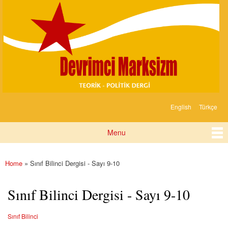
Devrimci
Skip to
Marksizm
main
content
English
Türkçe
Languages
Menu
Main menu
Home
» Sınıf Bilinci Dergisi - Sayı 9-10
You are here
Sınıf Bilinci Dergisi - Sayı 9-10
Sınıf Bilinci