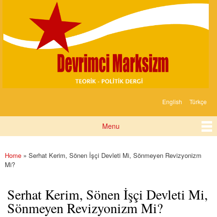
Devrimci
Skip to
Marksizm
main
content
English
Türkçe
Languages
Menu
Main menu
Home
» Serhat Kerim, Sönen İşçi Devleti Mi, Sönmeyen Revizyonizm
You are here
Mi?
Serhat Kerim, Sönen İşçi Devleti Mi,
Sönmeyen Revizyonizm Mi?