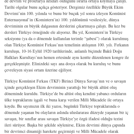
de devrim ve proletarya iktidarı olduğunu ısrarla ortaya koymaya çalıştı.
Tarihi olgular bunu açıkça gösteriyor. Dergimiz özellikle Büyük Ekim
Devrimi’nin 100. yılında ve bunu bir buçuk yıl sonra izleyen Komünist
Enternasyonal’in (Komintern’in) 100. yıldönümü vesilesiyle, dünya
devriminin en büyük dalgasının derslerini çıkartmaya çalıştı. Bu kez bu
dersleri Türkiye örneğinde ele alıyoruz. Bu yıl, Komintern’in Türkiye
seksiyonu (ya da o dönemde kullanılan terimle “şubesi”) olarak kurulmuş
olan Türkiye Komünist Fırkası’nın temelinin atılışının 100. yılı. Fırkanın
kuruluşu, 10-16 Eylül 1920 tarihlerinde, anlamlı biçimde Bakû Doğu
Halkları Kurultayı’nın hemen ertesinde aynı kentte düzenlenen kongre ile
gerçekleşmiştir. Elinizdeki sayı ana dosya olarak bu kuruluş ve bunu
çevreleyen siyasi ortam üzerine eğiliyor.
Türkiye Komünist Fırkası (TKF) Birinci Dünya Savaşı’nın ve o savaşın
içinde gerçekleşen Ekim devriminin yarattığı bir büyük altüst oluş
döneminde kuruldu. Türkiye’de bu altüst oluş kendini yabancı orduların
ülke topraklarını işgali ve buna karşı verilen Milli Mücadele ile ortaya
koydu. Bu sayımızın ilk iki yazısı, bugünkü Türkiye topraklarında o
dönemde yaşanan bu olayların aslında uluslararası düzeyde yaşanan bir iç
savaşın, bir sınıflar arası savaşın Türkiye’ye özgü ifadesi olduğu tezini
ileri sürüyor. Başka bir şekilde söylenirse, Ekim devrimi dünya çapında
bir devrimci dinamiği harekete geçirmişti ve Milli Mücadele olarak