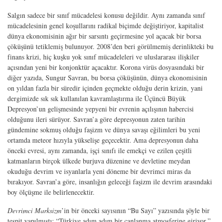
Salgın sadece bir sınıf mücadelesi konusu değildir. Aynı zamanda sınıf
mücadelesinin genel koşullarını radikal biçimde değiştiriyor, kapitalist
dünya ekonomisinin ağır bir sarsıntı geçirmesine yol açacak bir borsa
çöküşünü tetiklemiş bulunuyor. 2008’den beri görülmemiş derinlikteki bu
finans krizi, hiç kuşku yok sınıf mücadeleleri ve uluslararası ilişkiler
açısından yeni bir konjonktür açacaktır. Korona virüs dosyasındaki bir
diğer yazıda, Sungur Savran, bu borsa çöküşünün, dünya ekonomisinin
on yıldan fazla bir süredir içinden geçmekte olduğu derin krizin, yani
dergimizde sık sık kullanılan kavramlaştırma ile Üçüncü Büyük
Depresyon’un gelişmesinde yepyeni bir evrenin açılışının habercisi
olduğunu ileri sürüyor. Savran’a göre depresyonun zaten tarihin
gündemine sokmuş olduğu faşizm ve dünya savaşı eğilimleri bu yeni
ortamda meteor hızıyla yükselişe geçecektir. Ama depresyonun daha
önceki evresi, aynı zamanda, işçi sınıfı ile emekçi ve ezilen çeşitli
katmanların birçok ülkede burjuva düzenine ve devletine meydan
okuduğu devrim ve isyanlarla yeni döneme bir devrimci miras da
bırakıyor. Savran’a göre, insanlığın geleceği faşizm ile devrim arasındaki
boy ölçüşme ile belirlenecektir.
Devrimci Marksizm
’in bir önceki sayısının “Bu Sayı” yazısında şöyle bir
tespit yapılmıştı: “Türkiye adım adım bir canlanma atmosferine giriyor.”