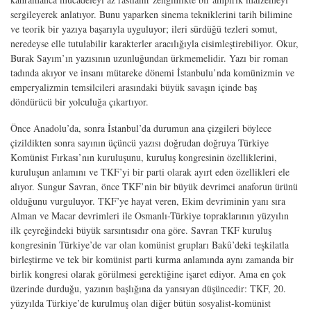
sergileyerek anlatıyor. Bunu yaparken sinema tekniklerini tarih bilimine
ve teorik bir yazıya başarıyla uyguluyor; ileri sürdüğü tezleri somut,
neredeyse elle tutulabilir karakterler aracılığıyla cisimleştirebiliyor. Okur,
Burak Sayım’ın yazısının uzunluğundan ürkmemelidir. Yazı bir roman
tadında akıyor ve insanı mütareke dönemi İstanbulu’nda komünizmin ve
emperyalizmin temsilcileri arasındaki büyük savaşın içinde baş
döndürücü bir yolculuğa çıkartıyor.
Önce Anadolu’da, sonra İstanbul’da durumun ana çizgileri böylece
çizildikten sonra sayının üçüncü yazısı doğrudan doğruya Türkiye
Komünist Fırkası’nın kuruluşunu, kuruluş kongresinin özelliklerini,
kuruluşun anlamını ve TKF’yi bir parti olarak ayırt eden özellikleri ele
alıyor. Sungur Savran, önce TKF’nin bir büyük devrimci anaforun ürünü
olduğunu vurguluyor. TKF’ye hayat veren, Ekim devriminin yanı sıra
Alman ve Macar devrimleri ile Osmanlı-Türkiye topraklarının yüzyılın
ilk çeyreğindeki büyük sarsıntısıdır ona göre. Savran TKF kuruluş
kongresinin Türkiye’de var olan komünist grupları Bakû’deki teşkilatla
birleştirme ve tek bir komünist parti kurma anlamında aynı zamanda bir
birlik kongresi olarak görülmesi gerektiğine işaret ediyor. Ama en çok
üzerinde durduğu, yazının başlığına da yansıyan düşüncedir: TKF, 20.
yüzyılda Türkiye’de kurulmuş olan diğer bütün sosyalist-komünist