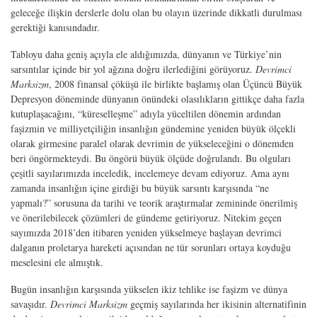
geleceğe ilişkin derslerle dolu olan bu olayın üzerinde dikkatli durulması
gerektiği kanısındadır.
Tabloyu daha geniş açıyla ele aldığımızda, dünyanın ve Türkiye’nin
sarsıntılar içinde bir yol ağzına doğru ilerlediğini görüyoruz.
Devrimci
Marksizm
, 2008 finansal çöküşü ile birlikte başlamış olan Üçüncü Büyük
Depresyon döneminde dünyanın önündeki olasılıkların gittikçe daha fazla
kutuplaşacağını, “küreselleşme” adıyla yüceltilen dönemin ardından
faşizmin ve milliyetçiliğin insanlığın gündemine yeniden büyük ölçekli
olarak girmesine paralel olarak devrimin de yükseleceğini o dönemden
beri öngörmekteydi. Bu öngörü büyük ölçüde doğrulandı. Bu olguları
çeşitli sayılarımızda inceledik, incelemeye devam ediyoruz. Ama aynı
zamanda insanlığın içine girdiği bu büyük sarsıntı karşısında “ne
yapmalı?” sorusuna da tarihi ve teorik araştırmalar zemininde önerilmiş
ve önerilebilecek çözümleri de gündeme getiriyoruz. Nitekim geçen
sayımızda 2018’den itibaren yeniden yükselmeye başlayan devrimci
dalganın proletarya hareketi açısından ne tür sorunları ortaya koyduğu
meselesini ele almıştık.
Bugün insanlığın karşısında yükselen ikiz tehlike ise faşizm ve dünya
savaşıdır.
Devrimci Marksizm
geçmiş sayılarında her ikisinin alternatifinin