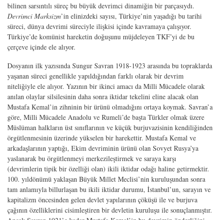
bilinen sarsıntılı süreç bu büyük devrimci dinamiğin bir parçasıydı.
Devrimci Marksizm
’in elinizdeki sayısı, Türkiye’nin yaşadığı bu tarihi
süreci, dünya devrimi süreciyle ilişkisi içinde kavramaya çalışıyor.
Türkiye’de komünist hareketin doğuşunu müjdeleyen TKF’yi de bu
çerçeve içinde ele alıyor.
Dosyanın ilk yazısında Sungur Savran 1918-1923 arasında bu topraklarda
yaşanan süreci genellikle yapıldığından farklı olarak bir devrim
niteliğiyle ele alıyor. Yazının bir ikinci amacı da Milli Mücadele olarak
anılan olaylar silsilesinin daha sonra iktidar tekelini eline alacak olan
Mustafa Kemal’in zihninin bir ürünü olmadığını ortaya koymak. Savran’a
göre, Milli Mücadele Anadolu ve Rumeli’de başta Türkler olmak üzere
Müslüman halkların üst sınıflarının ve küçük burjuvazisinin kendiliğinden
örgütlenmesinin üzerinde yükselen bir harekettir. Mustafa Kemal ve
arkadaşlarının yaptığı, Ekim devriminin ürünü olan Sovyet Rusya’ya
yaslanarak bu örgütlenmeyi merkezileştirmek ve saraya karşı
(devrimlerin tipik bir özelliği olan) ikili iktidar odağı haline getirmektir.
100. yıldönümü yaklaşan Büyük Millet Meclisi’nin kuruluşundan sonra
tam anlamıyla billurlaşan bu ikili iktidar durumu, İstanbul’un, sarayın ve
kapitalizm öncesinden gelen devlet yapılarının çöküşü ile ve burjuva
çağının özelliklerini cisimleştiren bir devletin kuruluşu ile sonuçlanmıştır.