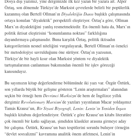
Dosya dışı yazımız, yine dergimizde ilk kez yazan bir yazara ait. Alper
Öztaş, son dönemde Türkiye’de Marksist çevrelerde belirli bir popülerlik
kazanmış olan Bertell Ollman’ın
Diyalektiğin Dansı
başlıklı çalışmasında
ortaya konulan “diyalektik” perspektifi eleştiriyor. Öztaş’a göre, Ollman
Marx’ın diyalektiğini yanlış resmetmektedir. En önemli hata da, Marx’ın
politik iktisat eleştirisini “konumlanma noktası” farklılığına
dayandırmaya çalışmasıdır. Buna karşılık Öztaş, politik iktisadın
kategorilerinin nesnel niteliğini vurgulayarak, Bertell Ollman’ın öznelci
bir metodolojiye savrulduğunu öne sürüyor. Öztaş’ın yazısının,
Türkiye’de bir hayli kısır olan Marksist yöntem ve diyalektik
tartışmalarının canlanması bakımından önemli bir işlev göreceği
kanısındayız.
Bu sayımızın kitap değerlendirme bölümünde iki yazı var. Özgür Öztürk,
son yıllarda büyük bir gelişme gösteren “Lenin araştırmaları” alanından
seçkin bir örneği hem
Devrimci Marksizm
’de hem de İngilizce yıllık
dergimiz
Revolutionary Marxism
’de yazıları yayınlanan Macar yoldaşımız
Tamás Krausz’un,
Bir Siyasi Biyografi, Lenin: Lenin’in Yeniden İnşası
başlıklı kitabını değerlendiriyor. Öztürk’e göre Krausz’un kitabı literatüre
çok önemli bir katkı sağlayan, şimdiden klasikler arasına girmeye aday
bir çalışma. Öztürk, Krausz’un bazı tespitlerini sorunlu buluyor (örneğin
“devlet sosyalizmi” kavramına analitik önem atfetmesi, Lenin’in