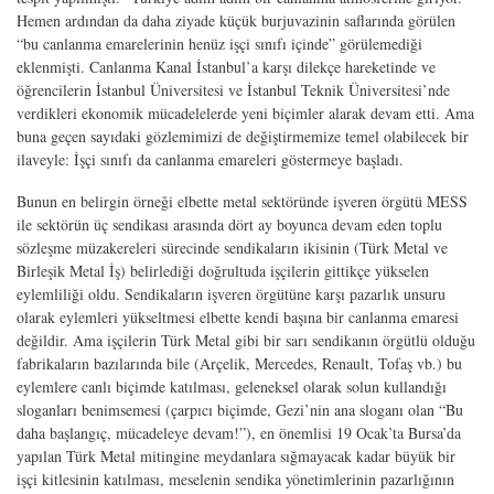
Hemen ardından da daha ziyade küçük burjuvazinin saflarında görülen
“bu canlanma emarelerinin henüz işçi sınıfı içinde” görülemediği
eklenmişti. Canlanma Kanal İstanbul’a karşı dilekçe hareketinde ve
öğrencilerin İstanbul Üniversitesi ve İstanbul Teknik Üniversitesi’nde
verdikleri ekonomik mücadelelerde yeni biçimler alarak devam etti. Ama
buna geçen sayıdaki gözlemimizi de değiştirmemize temel olabilecek bir
ilaveyle: İşçi sınıfı da canlanma emareleri göstermeye başladı.
Bunun en belirgin örneği elbette metal sektöründe işveren örgütü MESS
ile sektörün üç sendikası arasında dört ay boyunca devam eden toplu
sözleşme müzakereleri sürecinde sendikaların ikisinin (Türk Metal ve
Birleşik Metal İş) belirlediği doğrultuda işçilerin gittikçe yükselen
eylemliliği oldu. Sendikaların işveren örgütüne karşı pazarlık unsuru
olarak eylemleri yükseltmesi elbette kendi başına bir canlanma emaresi
değildir. Ama işçilerin Türk Metal gibi bir sarı sendikanın örgütlü olduğu
fabrikaların bazılarında bile (Arçelik, Mercedes, Renault, Tofaş vb.) bu
eylemlere canlı biçimde katılması, geleneksel olarak solun kullandığı
sloganları benimsemesi (çarpıcı biçimde, Gezi’nin ana sloganı olan “Bu
daha başlangıç, mücadeleye devam!”), en önemlisi 19 Ocak’ta Bursa’da
yapılan Türk Metal mitingine meydanlara sığmayacak kadar büyük bir
işçi kitlesinin katılması, meselenin sendika yönetimlerinin pazarlığının