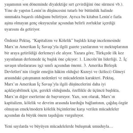
yaşamının son döneminde diyalektiğe sırt çevirdiğini öne sürmesi vb.).
Yine de yapıtın Lenin’in düşüncesini tutarlı bir bütünlük halinde
sunmakta başarılı olduğunu belirtiyor. Ayrıca bu kitabın Lenin’e fazla
aşina olmayan genç okuyucular açısından belirli zorluklar içerdiği
uyarısını da getiriyor.
Özdeniz Pektaş, “Kapitalizm ve Kölelik” başlıklı kitap incelemesinde
Marx’ın Amerikan İç Savaşı’yla ilgili gazete yazılarının ve mektuplarının
bir araya getirildiği derlemeyi ele alıyor. Yazara göre, Türkçede ilk kez
yayınlanan derlemede üç başlık öne çıkıyor: 1. Lincoln’ün liderliği. 2. İç
savaşın uluslararası işçi sınıfı açısından önemi. 3. Amerika Birleşik
Devletleri’nin (özgür emeğin hâkim olduğu) Kuzeyi ve (köleci) Güneyi
arasındaki çatışmanın nedenleri ve mücadelenin karakteri. Pektaş,
Marx’ın Amerikan İç Savaşı’yla ilgili düşüncelerini daha iyi
açıklayabilmek için, gerekli olduğunda, özellikle de üçüncü başlıkta,
Marx’ın diğer eserlerine de başvuruyor. Yazı, son olarak, Marx’ın
kapitalizm, kölelik ve devrim arasında kurduğu bağlantının, çağdaş özgür
olmayan emek/modern kölelik biçimlerine karşı verilen mücadeleler
açısından da büyük önem taşıdığını vurguluyor.
Yeni sayılarda ve büyüyen mücadelelerde buluşmak umuduyla…