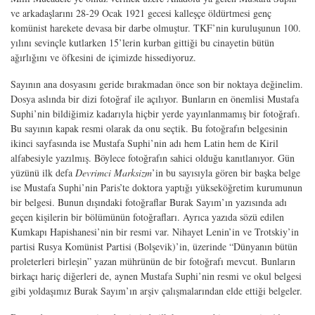
ve arkadaşlarını 28-29 Ocak 1921 gecesi kalleşçe öldürtmesi genç
komünist harekete devasa bir darbe olmuştur. TKF’nin kuruluşunun 100.
yılını sevinçle kutlarken 15’lerin kurban gittiği bu cinayetin bütün
ağırlığını ve öfkesini de içimizde hissediyoruz.
Sayının ana dosyasını geride bırakmadan önce son bir noktaya değinelim.
Dosya aslında bir dizi fotoğraf ile açılıyor. Bunların en önemlisi Mustafa
Suphi’nin bildiğimiz kadarıyla hiçbir yerde yayınlanmamış bir fotoğrafı.
Bu sayının kapak resmi olarak da onu seçtik. Bu fotoğrafın belgesinin
ikinci sayfasında ise Mustafa Suphi’nin adı hem Latin hem de Kiril
alfabesiyle yazılmış. Böylece fotoğrafın sahici olduğu kanıtlanıyor. Gün
yüzünü ilk defa
Devrimci Marksizm
’in bu sayısıyla gören bir başka belge
ise Mustafa Suphi’nin Paris’te doktora yaptığı yükseköğretim kurumunun
bir belgesi. Bunun dışındaki fotoğraflar Burak Sayım’ın yazısında adı
geçen kişilerin bir bölümünün fotoğrafları. Ayrıca yazıda sözü edilen
Kumkapı Hapishanesi’nin bir resmi var. Nihayet Lenin’in ve Trotskiy’in
partisi Rusya Komünist Partisi (Bolşevik)’in, üzerinde “Dünyanın bütün
proleterleri birleşin” yazan mührünün de bir fotoğrafı mevcut. Bunların
birkaçı hariç diğerleri de, aynen Mustafa Suphi’nin resmi ve okul belgesi
gibi yoldaşımız Burak Sayım’ın arşiv çalışmalarından elde ettiği belgeler.