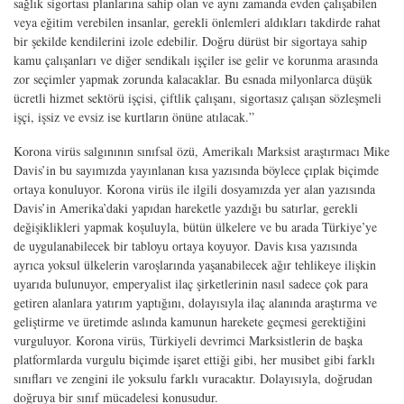
sağlık sigortası planlarına sahip olan ve aynı zamanda evden çalışabilen
veya eğitim verebilen insanlar, gerekli önlemleri aldıkları takdirde rahat
bir şekilde kendilerini izole edebilir. Doğru dürüst bir sigortaya sahip
kamu çalışanları ve diğer sendikalı işçiler ise gelir ve korunma arasında
zor seçimler yapmak zorunda kalacaklar. Bu esnada milyonlarca düşük
ücretli hizmet sektörü işçisi, çiftlik çalışanı, sigortasız çalışan sözleşmeli
işçi, işsiz ve evsiz ise kurtların önüne atılacak.”
Korona virüs salgınının sınıfsal özü, Amerikalı Marksist araştırmacı Mike
Davis’in bu sayımızda yayınlanan kısa yazısında böylece çıplak biçimde
ortaya konuluyor. Korona virüs ile ilgili dosyamızda yer alan yazısında
Davis’in Amerika’daki yapıdan hareketle yazdığı bu satırlar, gerekli
değişiklikleri yapmak koşuluyla, bütün ülkelere ve bu arada Türkiye’ye
de uygulanabilecek bir tabloyu ortaya koyuyor. Davis kısa yazısında
ayrıca yoksul ülkelerin varoşlarında yaşanabilecek ağır tehlikeye ilişkin
uyarıda bulunuyor, emperyalist ilaç şirketlerinin nasıl sadece çok para
getiren alanlara yatırım yaptığını, dolayısıyla ilaç alanında araştırma ve
geliştirme ve üretimde aslında kamunun harekete geçmesi gerektiğini
vurguluyor. Korona virüs, Türkiyeli devrimci Marksistlerin de başka
platformlarda vurgulu biçimde işaret ettiği gibi, her musibet gibi farklı
sınıfları ve zengini ile yoksulu farklı vuracaktır. Dolayısıyla, doğrudan
doğruya bir sınıf mücadelesi konusudur.