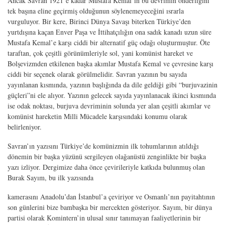
Ancak Savran 1921’e kadar Mustafa Kemal’in bu devrimin önderliğini
tek başına eline geçirmiş olduğunun söylenemeyeceğini ısrarla
vurguluyor. Bir kere, Birinci Dünya Savaşı biterken Türkiye’den
yurtdışına kaçan Enver Paşa ve İttihatçılığın ona sadık kanadı uzun süre
Mustafa Kemal’e karşı ciddi bir alternatif güç odağı oluşturmuştur. Öte
taraftan, çok çeşitli görünümleriyle sol, yani komünist hareket ve
Bolşevizmden etkilenen başka akımlar Mustafa Kemal ve çevresine karşı
ciddi bir seçenek olarak görülmelidir. Savran yazının bu sayıda
yayınlanan kısmında, yazının başlığında da dile geldiği gibi “burjuvazinin
güçleri”ni ele alıyor. Yazının gelecek sayıda yayınlanacak ikinci kısmında
ise odak noktası, burjuva devriminin solunda yer alan çeşitli akımlar ve
komünist hareketin Milli Mücadele karşısındaki konumu olarak
belirleniyor.
Savran’ın yazısını Türkiye’de komünizmin ilk tohumlarının atıldığı
dönemin bir başka yüzünü sergileyen olağanüstü zenginlikte bir başka
yazı izliyor. Dergimize daha önce çevirileriyle katkıda bulunmuş olan
Burak Sayım, bu ilk yazısında
kamerasını Anadolu’dan İstanbul’a çeviriyor ve Osmanlı’nın payitahtının
son günlerini bize bambaşka bir mercekten gösteriyor. Sayım, bir dünya
partisi olarak Komintern’in ulusal sınır tanımayan faaliyetlerinin bir