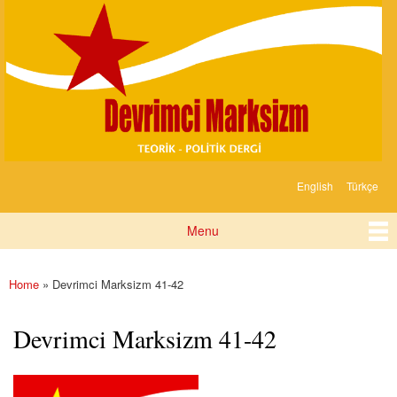
Devrimci
Skip to
Marksizm
main
content
English
Türkçe
Languages
Menu
Main menu
Home
» Devrimci Marksizm 41-42
You are here
Devrimci Marksizm 41-42