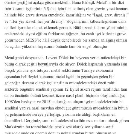
ötesine geçtiğini açıkça göstermektedir. Buna Birleşik Metal’in bir dizi
fabrikasının işçilerinin 5 Şubat için ilan edilmiş olan grevin yasaklanması
halinde bile greve devam etmekteki kararlılığını ve “İşgal, grev, direniş!”
ve “Her yer Kavel, her yer direniş!” sloganlarının kitleselleşmesini daha
da ileri işaretler olarak eklemek gerekir. Bütün sendikaların yönetiminin,
aralarındaki siyasi eğilim farklarına rağmen, bu canlı işçi kitlesini greve
götürmeden MESS’le hâlâ düşük denebilecek bir zamda anlaşmış olması
bu açıdan yükselen heyecanın önünde tam bir engel olmuştur.
Metal grevi dosyasında, Levent Dölek bu heyecan verici mücadeleyi bir
bütün olarak çeşitli boyutlarıyla ele alıyor. Dölek kapsamlı yazısında işin
birçok yönüne ışık tutuyor: metal sektörünün Türkiye ekonomisi
açısından belirleyici konumu; metal işçisinin geçmişten gelen bir
geleneğin devamı olarak işçi sınıfının mücadelesindeki öncü rolü;
sektörde bugünkü sendikal yapının 12 Eylül askeri rejimi tarafından tam
da bu öncünün önünü kesmek üzere nasıl planlı biçimde oluşturulduğu;
1998’den başlayan ve 2015’te doruğuna ulaşan işçi mücadelelerinin bu
sendikal yapıya nasıl meydan okuduğu; günümüzün mücadelesinin bütün
bu gelişmelerde nereye yerleştiği, yazının ele aldığı başlıkların en
önemlileri. Dergimiz, sınıf mücadelesini tarihin esas motoru olarak gören
Marksizmin bu topraklardaki teorik sesi olarak son yıllarda sınıf
mücadelesinde en önemli dönüm noktalarından birini oluşturan ve