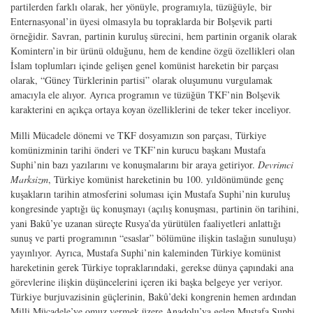
partilerden farklı olarak, her yönüyle, programıyla, tüzüğüyle, bir
Enternasyonal’in üyesi olmasıyla bu topraklarda bir Bolşevik parti
örneğidir. Savran, partinin kuruluş sürecini, hem partinin organik olarak
Komintern’in bir ürünü olduğunu, hem de kendine özgü özellikleri olan
İslam toplumları içinde gelişen genel komünist hareketin bir parçası
olarak, “Güney Türklerinin partisi” olarak oluşumunu vurgulamak
amacıyla ele alıyor. Ayrıca programın ve tüzüğün TKF’nin Bolşevik
karakterini en açıkça ortaya koyan özelliklerini de teker teker inceliyor.
Milli Mücadele dönemi ve TKF dosyamızın son parçası, Türkiye
komünizminin tarihi önderi ve TKF’nin kurucu başkanı Mustafa
Suphi’nin bazı yazılarını ve konuşmalarını bir araya getiriyor.
Devrimci
Marksizm
, Türkiye komünist hareketinin bu 100. yıldönümünde genç
kuşakların tarihin atmosferini soluması için Mustafa Suphi’nin kuruluş
kongresinde yaptığı üç konuşmayı (açılış konuşması, partinin ön tarihini,
yani Bakû’ye uzanan süreçte Rusya’da yürütülen faaliyetleri anlattığı
sunuş ve parti programının “esaslar” bölümüne ilişkin taslağın sunuluşu)
yayınlıyor. Ayrıca, Mustafa Suphi’nin kaleminden Türkiye komünist
hareketinin gerek Türkiye topraklarındaki, gerekse dünya çapındaki ana
görevlerine ilişkin düşüncelerini içeren iki başka belgeye yer veriyor.
Türkiye burjuvazisinin güçlerinin, Bakû’deki kongrenin hemen ardından
Milli Mücadele’ye omuz vermek üzere Anadolu’ya gelen Mustafa Suphi