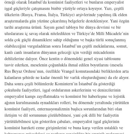
örneği olarak İstanbul’da komünist faaliyetleri ve bunların emperyalist
işgal güçleriyle çatışmasını binbir yüzüyle ortaya koyuyor. Yazı, çeşitli
ülkelerin (Rusya, Fransa, İtalya, Türkiye) arşivlerinde yapılmış ilk elden
araştırmalarda gün yüzüne çıkarılmış belgelerle destekleniyor. Yani özgün
tarihi araştırma ürünü. Sayım genel tabloyu bir dünya devrimi ve bir
uluslararası iç savaş olarak niteledikten ve Türkiye’de Milli Mücadele’nin
solda çok güçlü dinamiklere sahip olduğunu ve başka türlü sonuçlanmış
olabileceğini vurguladıktan sonra İstanbul’un çeşitli mekânlarına, somut,
kanlı canlı insanların dünyanın geleceği için verdiği mücadelenin
dehlizlerine dalıyor. Önce kentin o dönemdeki genel siyasi tablosunu
tasvir ederken, meselenin çoğunlukla ihmal edilen boyutlarını (mesela
Rus Beyaz Ordusu’nun, özellikle Vrangel komutasındaki birliklerden arta
kalanların şehirde ne kadar önemli bir varlık oluşturduğunu) da ele alıyor.
Daha sonra çeşili bölümlerde Komintern’in İstanbul’da gösterdiği
çokuluslu faaliyetleri, işgal ordularının askerlerinin ve denizcilerinin
emperyalist kampı zayıflatmakta ve komünist bir haberleşme ve lojistik
ağının kurulmasında oynadıkları rolleri, bu dönemde yeraltında yürütülen
komünist faaliyeti, enternasyonalizmin başlıca sorunlarından biri olan
iletişim ve dil sorununun çözülebilmesi, yani çok dilli bir faaliyetin
yürütülebilmesi için gösterilen çabaları, emperyalist işgal güçlerinin
komünist hareketi ezme girişimlerini ve buna karşı verilen ustalıklı ve
kahramanca mücadeleyi az rastlanır zenginlikte bir ampirik malzemeyi