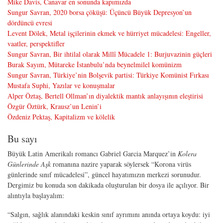
Mike Davis, Canavar en sonunda kapımızda
Sungur Savran, 2020 borsa çöküşü: Üçüncü Büyük Depresyon’un
dördüncü evresi
Levent Dölek, Metal işçilerinin ekmek ve hürriyet mücadelesi: Engeller,
vaatler, perspektifler
Sungur Savran, Bir ihtilal olarak Millî Mücadele 1: Burjuvazinin güçleri
Burak Sayım, Mütareke İstanbulu’nda beynelmilel komünizm
Sungur Savran, Türkiye’nin Bolşevik partisi: Türkiye Komünist Fırkası
Mustafa Suphi, Yazılar ve konuşmalar
Alper Öztaş, Bertell Ollman’ın diyalektik mantık anlayışının eleştirisi
Özgür Öztürk, Krausz’un Lenin’i
Özdeniz Pektaş, Kapitalizm ve kölelik
Bu sayı
Büyük Latin Amerikalı romancı Gabriel Garcia Marquez’in
Kolera
Günlerinde Aşk
romanına nazire yaparak söylersek “Korona virüs
günlerinde sınıf mücadelesi”, güncel hayatımızın merkezi sorunudur.
Dergimiz bu konuda son dakikada oluşturulan bir dosya ile açılıyor. Bir
alıntıyla başlayalım:
“Salgın, sağlık alanındaki keskin sınıf ayrımını anında ortaya koydu: iyi