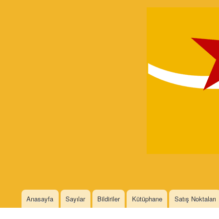
Devrimci
Marksizm
Languages
Anasayfa
Sayılar
Bildiriler
Kütüphane
Satış Noktaları
Main menu