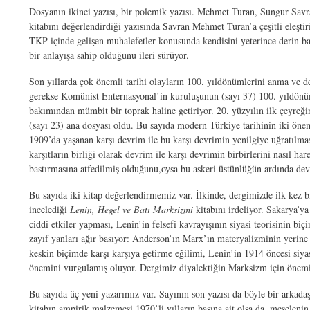
Dosyanın ikinci yazısı, bir polemik yazısı. Mehmet Turan, Sungur Savran
kitabını değerlendirdiği yazısında Savran Mehmet Turan’a çeşitli eleştiri
TKP içinde gelişen muhalefetler konusunda kendisini yeterince derin
bir anlayışa sahip olduğunu ileri sürüyor.
Son yıllarda çok önemli tarihi olayların 100. yıldönümlerini anma ve de
gerekse Komünist Enternasyonal’in kuruluşunun (sayı 37) 100. yıldönüml
bakımından mümbit bir toprak haline getiriyor. 20. yüzyılın ilk çeyreğ
(sayı 23) ana dosyası oldu. Bu sayıda modern Türkiye tarihinin iki öne
1909’da yaşanan karşı devrim ile bu karşı devrimin yenilgiye uğratılması
karşıtların birliği olarak devrim ile karşı devrimin birbirlerini nasıl h
bastırmasına atfedilmiş olduğunu,oysa bu askeri üstünlüğün ardında devr
Bu sayıda iki kitap değerlendirmemiz var. İlkinde, dergimizde ilk kez b
incelediği
Lenin, Hegel ve Batı Marksizmi
kitabını irdeliyor. Sakarya’y
ciddi etkiler yapması, Lenin’in felsefi kavrayışının siyasi teorisinin 
zayıf yanları ağır basıyor: Anderson’ın Marx’ın materyalizminin yerine
keskin biçimde karşı karşıya getirme eğilimi, Lenin’in 1914 öncesi siy
önemini vurgulamış oluyor. Dergimiz diyalektiğin Marksizm için önemi
Bu sayıda üç yeni yazarımız var. Sayının son yazısı da böyle bir arka
kitabın ampirik malzemesi 1970’li yılların başına ait olsa da, meselenin e