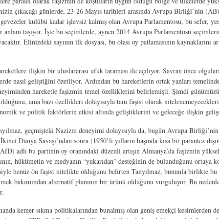
lere paralel olarak faşizmin de koşulların uygun olduğu bölge ve ülkelerde yüks
imizin çıkacağı günlerde, 23-26 Mayıs tarihleri arasında Avrupa Birliği’nin (AB)
 gevezeler kulübü kadar işlevsiz kalmış olan Avrupa Parlamentosu, bu sefer, y
 anlam taşıyor. İşte bu seçimlerde, aynen 2014 Avrupa Parlamentosu seçimlerind
mayacaktır. Elinizdeki sayının ilk dosyası, bu olası oy patlamasının kaynaklarını
areketlere ilişkin bir uluslararası ufuk taraması ile açılıyor. Savran önce olg
e nasıl geliştiğini özetliyor. Ardından bu hareketlerin ortak yanları temelinde 
yiminden hareketle faşizmin temel özelliklerini belirlemişti. Şimdi günümüzün h
lduğunu, ama bazı özellikleri dolayısıyla tam faşist olarak nitelenemeyecekleri
mik ve politik faktörlerin etkisi altında geliştiklerini ve geleceğe ilişkin gelişm
 Tanyılmaz, geçmişteki Nazizm deneyimi dolayısıyla da, bugün Avrupa Birliği’nin
inci Dünya Savaşı’ndan sonra (1950’li yılların başında kısa bir parantez dışında
(AfD) adlı bu partinin oy oranındaki düzenli artışın Almanya’da faşizmin yüks
ıtının, hükümetin ve medyanın “yukarıdan” desteğinin de bulunduğunu ortaya koy
yle henüz ön faşist nitelikte olduğunu belirten Tanyılmaz, bununla birlikte bu 
elmek bakımından alternatif planının bir ürünü olduğunu vurguluyor. Bu nedenl
r.
anda kemer sıkma politikalarından bunalmış olan geniş emekçi kesimlerden de o