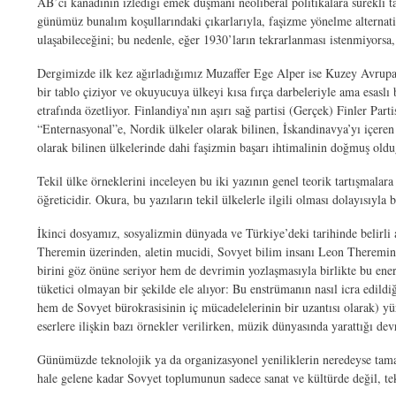
AB’ci kanadının izlediği emek düşmanı neoliberal politikalara sürekli t
günümüz bunalım koşullarındaki çıkarlarıyla, faşizme yönelme alternati
ulaşabileceğini; bu nedenle, eğer 1930’ların tekrarlanması istenmiyorsa, 
Dergimizde ilk kez ağırladığımız Muzaffer Ege Alper ise Kuzey Avrupa ül
bir tablo çiziyor ve okuyucuya ülkeyi kısa fırça darbeleriyle ama esaslı 
etrafında özetliyor. Finlandiya’nın aşırı sağ partisi (Gerçek) Finler Par
“Enternasyonal”e, Nordik ülkeler olarak bilinen, İskandinavya’yı içere
olarak bilinen ülkelerinde dahi faşizmin başarı ihtimalinin doğmuş old
Tekil ülke örneklerini inceleyen bu iki yazının genel teorik tartışmalar
öğreticidir. Okura, bu yazıların tekil ülkelerle ilgili olması dolayısıyla
İkinci dosyamız, sosyalizmin dünyada ve Türkiye’deki tarihinde belirli a
Theremin üzerinden, aletin mucidi, Sovyet bilim insanı Leon Theremin’i
birini göz önüne seriyor hem de devrimin yozlaşmasıyla birlikte bu ener
tüketici olmayan bir şekilde ele alıyor: Bu enstrümanın nasıl icra edild
hem de Sovyet bürokrasisinin iç mücadelelerinin bir uzantısı olarak) yür
eserlere ilişkin bazı örnekler verilirken, müzik dünyasında yarattığı de
Günümüzde teknolojik ya da organizasyonel yeniliklerin neredeyse tam
hale gelene kadar Sovyet toplumunun sadece sanat ve kültürde değil, tek