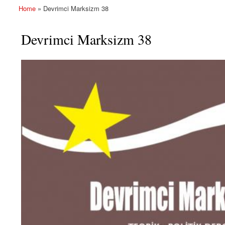
Home
» Devrimci Marksizm 38
You are here
Devrimci Marksizm 38