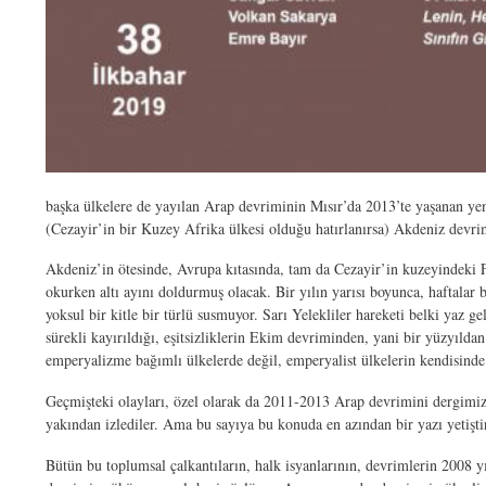
başka ülkelere de yayılan Arap devriminin Mısır’da 2013’te yaşanan yen
(Cezayir’in bir Kuzey Afrika ülkesi olduğu hatırlanırsa) Akdeniz devri
Akdeniz’in ötesinde, Avrupa kıtasında, tam da Cezayir’in kuzeyindeki Fr
okurken altı ayını doldurmuş olacak. Bir yılın yarısı boyunca, haftalar 
yoksul bir kitle bir türlü susmuyor. Sarı Yelekliler hareketi belki yaz 
sürekli kayırıldığı, eşitsizliklerin Ekim devriminden, yani bir yüzyıldan
emperyalizme bağımlı ülkelerde değil, emperyalist ülkelerin kendisinde 
Geçmişteki olayları, özel olarak da 2011-2013 Arap devrimini dergimiz t
yakından izlediler. Ama bu sayıya bu konuda en azından bir yazı yetişt
Bütün bu toplumsal çalkantıların, halk isyanlarının, devrimlerin 2008