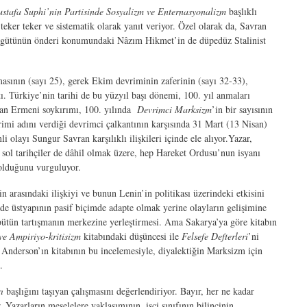
stafa Suphi’nin Partisinde Sosyalizm ve Enternasyonalizm
başlıklı
 teker teker ve sistematik olarak yanıt veriyor. Özel olarak da, Savran
örgütünün önderi konumundaki Nâzım Hikmet’in de düpedüz Stalinist
sının (sayı 25), gerek Ekim devriminin zaferinin (sayı 32-33),
. Türkiye’nin tarihi de bu yüzyıl başı dönemi, 100. yıl anmaları
rdan Ermeni soykırımı, 100. yılında
Devrimci Marksizm
’in bir sayısının
rimi adını verdiği devrimci çalkantının karşısında 31 Mart (13 Nisan)
olayı Sungur Savran karşılıklı ilişkileri içinde ele alıyor.Yazar,
n, sol tarihçiler de dâhil olmak üzere, hep Hareket Ordusu’nun isyanı
 olduğunu vurguluyor.
arasındaki ilişkiyi ve bunun Lenin’in politikası üzerindeki etkisini
rde üstyapının pasif biçimde adapte olmak yerine olayların gelişimine
 bütün tartışmanın merkezine yerleştirmesi. Ama Sakarya’ya göre kitabın
ve Ampiriyo-kritisizm
kitabındaki düşüncesi ile
Felsefe Defterleri
’ni
 Anderson’ın kitabının bu incelemesiyle, diyalektiğin Marksizm için
.
ı
başlığını taşıyan çalışmasını değerlendiriyor. Bayır, her ne kadar
. Yazarların meselelere yaklaşımının, işçi sınıfının bilincinin