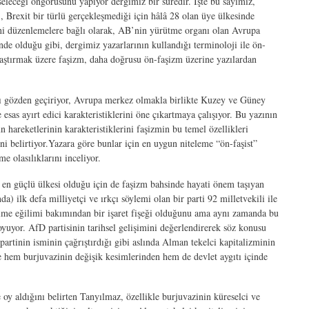
eleceği öngörüsünü yapıyor dergimiz bir süredir. İşte bu sayımız,
, Brexit bir türlü gerçekleşmediği için hâlâ 28 olan üye ülkesinde
eni düzenlemelere bağlı olarak, AB’nin yürütme organı olan Avrupa
e olduğu gibi, dergimiz yazarlarının kullandığı terminoloji ile ön-
 araştırmak üzere faşizm, daha doğrusu ön-faşizm üzerine yazılardan
uları gözden geçiriyor, Avrupa merkez olmakla birlikte Kuzey ve Güney
esas ayırt edici karakteristiklerini öne çıkartmaya çalışıyor. Bu yazının
areketlerinin karakteristiklerini faşizmin bu temel özellikleri
ni belirtiyor.Yazara göre bunlar için en uygun niteleme “ön-faşist”
e olasılıklarını inceliyor.
 en güçlü ülkesi olduğu için de faşizm bahsinde hayati önem taşıyan
) ilk defa milliyetçi ve ırkçı söylemi olan bir parti 92 milletvekili ile
elme eğilimi bakımından bir işaret fişeği olduğunu ama aynı zamanda bu
uyor. AfD partisinin tarihsel gelişimini değerlendirerek söz konusu
partinin isminin çağrıştırdığı gibi aslında Alman tekelci kapitalizminin
e hem burjuvazinin değişik kesimlerinden hem de devlet aygıtı içinde
y aldığını belirten Tanyılmaz, özellikle burjuvazinin küreselci ve