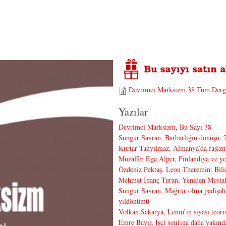
Devrimci Marksizm 38 Tüm Derg
Yazılar
Devrimci Marksizm, Bu Sayı 38
Sungur Savran, Barbarlığın dönüşü: 2
Kurtar Tanyılmaz, Almanya’da faşizmi
Muzaffer Ege Alper, Finlandiya ve yen
Özdeniz Pektaş, Leon Theremin: Bili
Mehmet İnanç Turan, Yeniden Mustafa
Sungur Savran, Mağrur olma padişahı
yıldönümü
Volkan Sakarya, Lenin’in siyasi teoris
Emre Bayır, İşçi sınıfına daha yakın