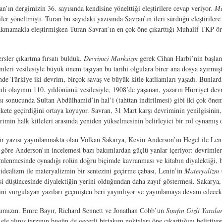
’ın dergimizin 36. sayısında kendisine yönelttiği eleştirilere cevap veriyor.
Mu
ler yöneltmişti. Turan bu sayıdaki yazısında Savran’ın ileri sürdüğü eleştirilere
 bakmamakla eleştirmişken Turan Savran’ın en çok öne çıkarttığı Muhalif TKP 
rsler çıkartma fırsatı bulduk.
Devrimci Marksizm
gerek Cihan Harbi’nin başlama
eri vesilesiyle büyük önem taşıyan bu tarihi olgulara birer ana dosya ayırmıştı
inde Türkiye iki devrim, birçok savaş ve büyük kitle katliamları yaşadı. Bunla
mli olayının 110. yıldönümü vesilesiyle, 1908’de yaşanan, yazarın Hürriyet dev
 sonucunda Sultan Abdülhamid’in hal’i (tahttan indirilmesi) gibi iki çok önemli 
arekete geçirdiğini ortaya koyuyor. Savran, 31 Mart karşı devriminin yenilgisini
imin halk kitleleri arasında yeniden yükselmesinin belirleyici bir rol oynamış
ir yazısı yayınlanmakta olan Volkan Sakarya, Kevin Anderson’ın Hegel ile Lenin 
a göre Anderson’ın incelemesi bazı bakımlardan güçlü yanlar içeriyor: devrimle
biçimlenmesinde oynadığı rolün doğru biçimde kavranması ve kitabın diyalektiği,
 idealizm ile materyalizmin bir sentezini geçirme çabası, Lenin’in
Materyalizm 
asi düşüncesinde diyalektiğin yerini olduğundan daha zayıf göstermesi. Sakarya,
ni vurgulayan yazıları geçmişten beri yayınlıyor ve yayınlamaya devam edecek
daşımızın. Emre Bayır, Richard Sennett ve Jonathan Cobb’un
Sınıfın Gizli Yaralar
le alınış tarzının bugün de geçerli birtakım noktaları öne çıkarttığını belirtiyor