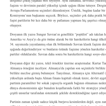
dergimiz çöküş yaşanalı beri söylüyor. Aynı zamanda, devrimci yükseliş
faşizm ve devrimin paralel yükselişi içinde ışığını ilkine tutuyor. Derg
Avrupa Parlamentosu seçimleri düzenleniyor. Üstelik, bugüne kadar bir
Komisyonu’nun başkanını seçecek. Böylece, seçimler çok daha pratik bir
faşist partilerin bir kez daha bir oy patlaması yapması hiç şaşırtıcı ol
oluşuyor.
Dosyanın ilk yazısı Sungur Savran’ın genellikle “popülist” adı takılan h
Amerika ve Asya’yı da göz önüne alarak bu tür hareketlerin hangi ülkelerd
34. sayımızda yayınlanmış olan ilk bölümünde Savran klasik faşizm dene
ışığında değerlendiriyor ve bunların özünde faşizme yönelen hareketler o
partiler olduklarıdır. Savran daha sonra bu hareketlerin hangi sosyo-ekono
Dosyanın diğer iki yazısı, tekil örnekler üzerine araştırmalar. Kurtar
Almanya örneğini inceliyor. Almanya’da yapılan son seçimlerle birlikte İk
birlikte meclise girmiş bulunuyor. Tanyılmaz, Almanya için Alternatif 
yükselişin ardında başta Alman finans kapitali olmak üzere, devlet ayg
partinin paramiliter bir sokak yapısıyla organik bağının olmaması nedeni
dünya ekonomisinin ağır bunalım koşullarında farklı bir stratejiye yön
çeşitli unsurlar tarafından sistematik şekilde desteklendiğine işaret ediyo
Partinin zaman içinde sadece küçük burjuva kesimlerden değil, aynı zam