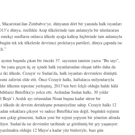
, Macaristan’dan Zimbabve’ye, dünyanın dört bir yanında halk isyanları
13’e dünya, özellikle Arap ülkelerinde tam anlamıyla bir uluslararası
 emekçi sınıfların onlarca ülkede ayağa kalkışı hiçbirinde tam anlamıyla
bugün tek tek ülkelerde devrimci proletarya partileri, dünya çapında ise
li.”
t ayının başında çıkan bir önceki 37. sayısının tanıtım yazısı “Bu sayı”,
 bu yana geçen üç ay içinde halk isyanlarından oluşan tablo daha da
az iki ülkede, Cezayir ve Sudan’da, halk isyanları devrimlere dönüştü.
ısmi zaferini elde etti. Önce Cezayir halkı, haftalarca milyonlarıyla
dır ülkenin tepesine yerleşmiş, 2013’ten beri felçli olduğu halde hâlâ
dülaziz Buteflika’yı yolcu etti. Ardından Sudan halkı, 30 yıldır
eşir’i Aralık ayı ortasından Nisan başına kadar süren bir
ki ülkede de devrim derinleşme potansiyeline sahip. Cezayir halkı 12
dan sokaklara çıkıyor ve sadece Buteflika’nın değil, bugünkü rejimin
nın çekip gitmesini, halkın yeni bir rejimi yepyeni bir yönetim altında
iyor. Sudan’da ise devrimler tarihinde az görülmüş bir şey yaşanıyor:
 yazılmakta olduğu 12 Mayıs’a kadar yüz binleriyle, bazı gün