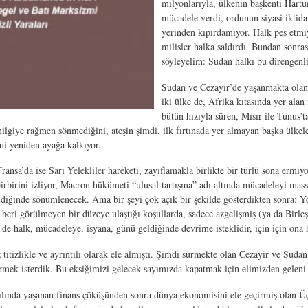
milyonlarıyla, ülkenin başkenti Hart
mücadele verdi, ordunun siyasi iktida
yerinden kıpırdamıyor. Halk pes etmiy
milisler halka saldırdı. Bundan sonras
söyleyelim: Sudan halkı bu direngenliğ
Sudan ve Cezayir’de yaşanmakta olan d
iki ülke de, Afrika kıtasında yer ala
bütün hızıyla süren, Mısır ile Tunus’
ilgiye rağmen sönmediğini, ateşin şimdi, ilk fırtınada yer almayan başka ülkel
mi yeniden ayağa kalkıyor.
ansa’da ise Sarı Yelekliler hareketi, zayıflamakla birlikte bir türlü sona ermiy
birbirini izliyor, Macron hükümeti “ulusal tartışma” adı altında mücadeleyi mass
geldiğinde sönümlenecek. Ama bir şeyi çok açık bir şekilde gösterdikten sonra: Yo
 beri görülmeyen bir düzeye ulaştığı koşullarda, sadece azgelişmiş (ya da Birleşmi
de halk, mücadeleye, isyana, günü geldiğinde devrime isteklidir, için için ona 
itizlikle ve ayrıntılı olarak ele almıştı. Şimdi sürmekte olan Cezayir ve Suda
irmek isterdik. Bu eksiğimizi gelecek sayımızda kapatmak için elimizden geleni
 yılında yaşanan finans çöküşünden sonra dünya ekonomisini ele geçirmiş olan Ü