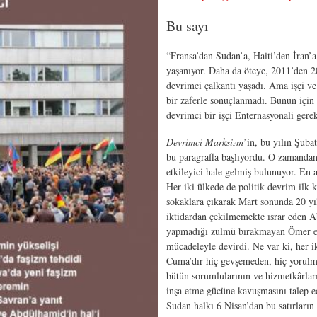
Bu sayı
“Fransa’dan Sudan’a, Haiti’den İran’a
yaşanıyor. Daha da öteye, 2011’den 20
devrimci çalkantı yaşadı. Ama işçi ve
bir zaferle sonuçlanmadı. Bunun için 
devrimci bir işçi Enternasyonali gerek
Devrimci Marksizm
’in, bu yılın Şuba
bu paragrafla başlıyordu. O zamandan
etkileyici hale gelmiş bulunuyor. En 
Her iki ülkede de politik devrim ilk k
sokaklara çıkarak Mart sonunda 20 yıl
iktidardan çekilmemekte ısrar eden Ab
yapmadığı zulmü bırakmayan Ömer el B
mücadeleyle devirdi. Ne var ki, her i
Cuma’dır hiç gevşemeden, hiç yorulma
bütün sorumlularının ve hizmetkârları
inşa etme gücüne kavuşmasını talep ed
Sudan halkı 6 Nisan’dan bu satırların