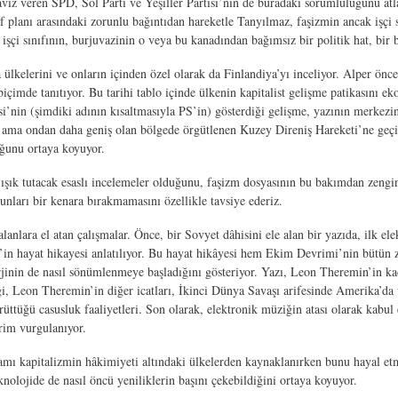
aviz veren SPD, Sol Parti ve Yeşiller Partisi’nin de buradaki sorumluluğunu atl
f planı arasındaki zorunlu bağıntıdan hareketle Tanyılmaz, faşizmin ancak işçi
işçi sınıfının, burjuvazinin o veya bu kanadından bağımsız bir politik hat, bir bi
kelerini ve onların içinden özel olarak da Finlandiya’yı inceliyor. Alper önce 
biçimde tanıtıyor. Bu tarihi tablo içinde ülkenin kapitalist gelişme patikasını e
tisi’nin (şimdiki adının kısaltmasıyla PS’in) gösterdiği gelişme, yazının merkez
n ama ondan daha geniş olan bölgede örgütlenen Kuzey Direniş Hareketi’ne geçiy
uğunu ortaya koyuyor.
a ışık tutacak esaslı incelemeler olduğunu, faşizm dosyasının bu bakımdan zengin
 bunları bir kenara bırakmamasını özellikle tavsiye ederiz.
lanlara el atan çalışmalar. Önce, bir Sovyet dâhisini ele alan bir yazıda, ilk e
n hayat hikayesi anlatılıyor. Bu hayat hikâyesi hem Ekim Devrimi’nin bütün zin
jinin de nasıl sönümlenmeye başladığını gösteriyor. Yazı, Leon Theremin’in kad
iği, Leon Theremin’in diğer icatları, İkinci Dünya Savaşı arifesinde Amerika’da
üttüğü casusluk faaliyetleri. Son olarak, elektronik müziğin atası olarak kabul
vrim vurgulanıyor.
amı kapitalizmin hâkimiyeti altındaki ülkelerden kaynaklanırken bunu hayal e
nolojide de nasıl öncü yeniliklerin başını çekebildiğini ortaya koyuyor.