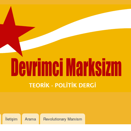
Skip to
main
content
İletişim
Arama
Revolutionary Marxism