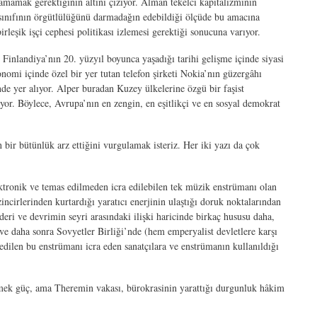
amamak gerektiğinin altını çiziyor. Alman tekelci kapitalizminin
 sınıfının örgütlülüğünü darmadağın edebildiği ölçüde bu amacına
rleşik işçi cephesi politikası izlemesi gerektiği sonucuna varıyor.
Finlandiya’nın 20. yüzyıl boyunca yaşadığı tarihi gelişme içinde siyasi
konomi içinde özel bir yer tutan telefon şirketi Nokia’nın güzergâhı
inde yer alıyor. Alper buradan Kuzey ülkelerine özgü bir faşist
or. Böylece, Avrupa’nın en zengin, en eşitlikçi ve en sosyal demokrat
 bir bütünlük arz ettiğini vurgulamak isteriz. Her iki yazı da çok
lektronik ve temas edilmeden icra edilebilen tek müzik enstrümanı olan
cirlerinden kurtardığı yaratıcı enerjinin ulaştığı doruk noktalarından
eri ve devrimin seyri arasındaki ilişki haricinde birkaç hususu daha,
 ve daha sonra Sovyetler Birliği’nde (hem emperyalist devletlere karşı
 edilen bu enstrümanı icra eden sanatçılara ve enstrümanın kullanıldığı
tmek güç, ama Theremin vakası, bürokrasinin yarattığı durgunluk hâkim