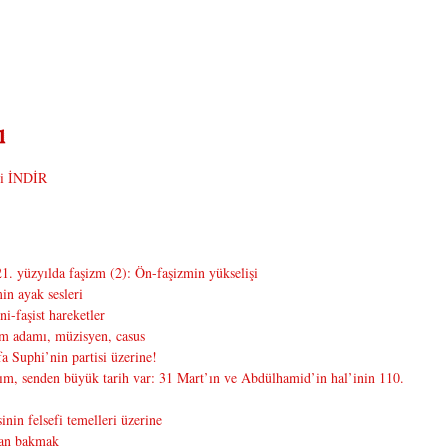
i İNDİR
1. yüzyılda faşizm (2): Ön-faşizmin yükselişi
n ayak sesleri
i-faşist hareketler
m adamı, müzisyen, casus
 Suphi’nin partisi üzerine!
m, senden büyük tarih var: 31 Mart’ın ve Abdülhamid’in hal’inin 110.
inin felsefi temelleri üzerine
dan bakmak