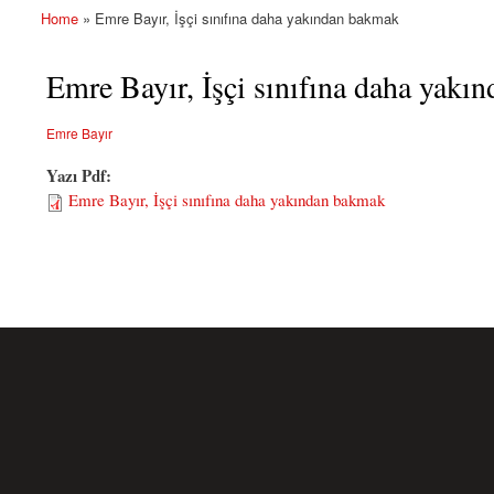
Home
» Emre Bayır, İşçi sınıfına daha yakından bakmak
You are here
Emre Bayır, İşçi sınıfına daha yak
Emre Bayır
Yazı Pdf:
Emre Bayır, İşçi sınıfına daha yakından bakmak