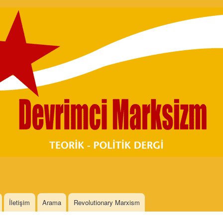
Skip to
main
content
İletişim
Arama
Revolutionary Marxism