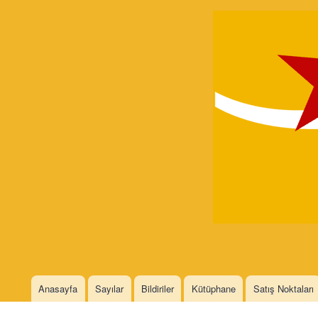
Devrimci
Marksizm
Languages
Anasayfa
Sayılar
Bildiriler
Kütüphane
Satış Noktaları
Main menu